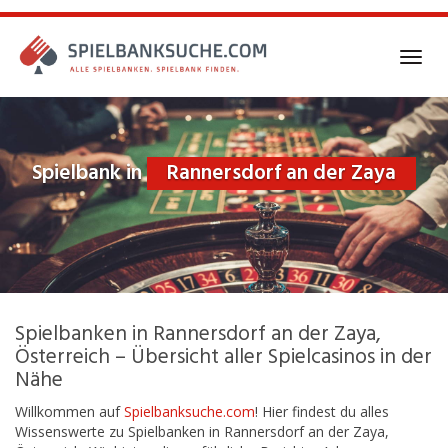
Skip
to
main
Toggl
content
navig
Spielbank in
Rannersdorf an der Zaya
Spielbanken in Rannersdorf an der Zaya,
Österreich – Übersicht aller Spielcasinos in der
Nähe
Willkommen auf
Spielbanksuche.com
! Hier findest du alles
Wissenswerte zu Spielbanken in Rannersdorf an der Zaya,