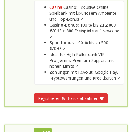
Casina
Casino: Exklusive Online
Spielbank mit luxuriösem Ambiente
und Top-Bonus ✓
Casino-Bonus:
100 % bis zu
2.000
€/CHF + 300 Freispiele
auf Novoline
✓
Sportbonus:
100 % bis zu
500
€/CHF
✓
Ideal für High Roller dank VIP-
Programm, Premium-Support und
hohen Limits ✓
Zahlungen mit Revolut, Google Pay,
Kryptowährungen und Kreditkarten ✓
Registrieren & Bonus absahnen
Premium