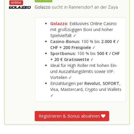
online
Golazzo
sucht in
Rannersdorf an der Zaya
Golazzo
: Exklusives Online Casino
mit großzügigen Boni und hoher
Spielvielfalt ✓
Casino-Bonus:
100 % bis
2.000 € /
CHF + 200 Freispiele
✓
Sportbonus:
100 % bis
500 € / CHF
+ 20 € Gratiswette
✓
Ideal für High Roller mit hohen Ein-
und Auszahlungslimits sowie VIP-
Vorteilen ✓
Einzahlungen per
Revolut
,
SOFORT
,
Visa, Mastercard, Crypto und Wallets
✓
Registrieren & Bonus absahnen