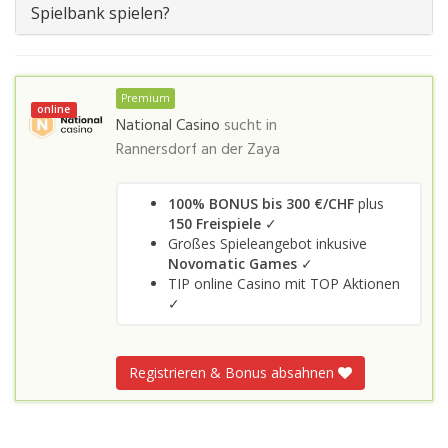
Spielbank spielen?
Premium
online
National Casino
sucht in
Rannersdorf an der Zaya
100% BONUS bis 300 €/CHF
plus
150 Freispiele
✓
Großes Spieleangebot inkusive
Novomatic Games
✓
TIP online Casino mit TOP Aktionen
✓
Registrieren & Bonus absahnen