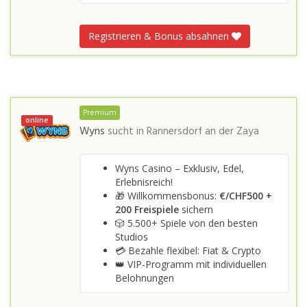
Registrieren & Bonus absahnen
Premium
online
Wyns
sucht in
Rannersdorf an der Zaya
Wyns Casino – Exklusiv, Edel,
Erlebnisreich!
🎁 Willkommensbonus:
€/CHF500 +
200 Freispiele
sichern
🎲 5.500+ Spiele von den besten
Studios
💳 Bezahle flexibel: Fiat & Crypto
👑 VIP-Programm mit individuellen
Belohnungen