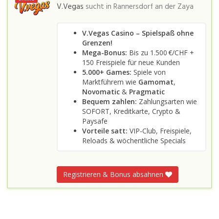
V.Vegas
sucht in
Rannersdorf an der Zaya
V.Vegas Casino – Spielspaß ohne
Grenzen!
Mega-Bonus:
Bis zu 1.500 €/CHF +
150 Freispiele für neue Kunden
5.000+ Games:
Spiele von
Marktführern wie
Gamomat
,
Novomatic
&
Pragmatic
Bequem zahlen:
Zahlungsarten wie
SOFORT, Kreditkarte, Crypto &
Paysafe
Vorteile satt:
VIP-Club, Freispiele,
Reloads & wöchentliche Specials
Registrieren & Bonus absahnen