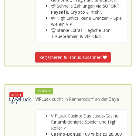
💳 Schnelle Zahlungen via
SOFORT
,
Paysafe, Crypto
& mehr.
💸 High Limits, keine Grenzen – Spiel
wie ein VIP
🏆 Starke Extras: Tägliche Boni,
Treueprämien & VIP-Club
Registrieren & Bonus absahnen
Premium
online
VIPLuck
sucht in
Rannersdorf an der Zaya
VIPLuck Casino: Das Luxus-Casino
für ambitionierte Spieler und High
Roller ✓
Casino-Bonus:
100 % bis zu
20.000