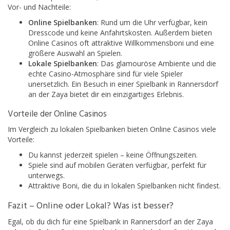
Vor- und Nachteile:
Online Spielbanken
: Rund um die Uhr verfügbar, kein
Dresscode und keine Anfahrtskosten. Außerdem bieten
Online Casinos oft attraktive Willkommensboni und eine
größere Auswahl an Spielen.
Lokale Spielbanken
: Das glamouröse Ambiente und die
echte Casino-Atmosphäre sind für viele Spieler
unersetzlich. Ein Besuch in einer Spielbank in Rannersdorf
an der Zaya bietet dir ein einzigartiges Erlebnis.
Vorteile der Online Casinos
Im Vergleich zu lokalen Spielbanken bieten Online Casinos viele
Vorteile:
Du kannst jederzeit spielen – keine Öffnungszeiten.
Spiele sind auf mobilen Geräten verfügbar, perfekt für
unterwegs.
Attraktive Boni, die du in lokalen Spielbanken nicht findest.
Fazit – Online oder Lokal? Was ist besser?
Egal, ob du dich für eine Spielbank in Rannersdorf an der Zaya