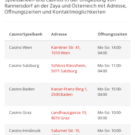
Spielbanken und Casinos in der Umgebung von
Rannersdorf an der Zaya und Österreich mit Adresse,
Öffnungszeiten und Kontaktmöglichkeiten
Casino/Spielbank
Adresse
Öffnungszeiten
Casino Wien
Kärntner Str. 41,
Mo-So: 14:00-
1010 Wien
04:00
Casino Salzburg
Schloss Klessheim,
Mo-So: 11:00-
5071 Salzburg
04:00
Casino Baden
Kaiser-Franz-Ring 1,
Mo-So: 15:00-
2500 Baden
04:00
Casino Graz
Landhausgasse 10,
Mo-So: 10:00-
8010 Graz
03:00
Casino Innsbruck
Salurner Str. 15,
Mo-So: 10:00-