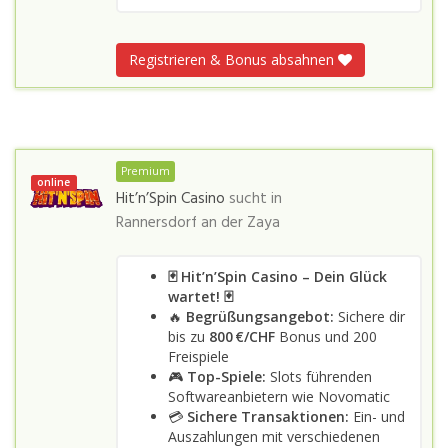
Registrieren & Bonus absahnen
Premium
online
Hit’n’Spin Casino
sucht in
Rannersdorf an der Zaya
🃏 Hit’n’Spin Casino – Dein Glück
wartet! 🃏
🔥
Begrüßungsangebot:
Sichere dir
bis zu
800 €/CHF
Bonus und 200
Freispiele
🎮
Top-Spiele:
Slots führenden
Softwareanbietern wie Novomatic
💳
Sichere Transaktionen:
Ein- und
Auszahlungen mit verschiedenen