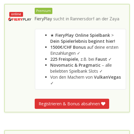
Premium
online
FieryPlay
sucht in
Rannersdorf an der Zaya
★
FieryPlay Online Spielbank
>
Dein Spielerlebnis beginnt hier!
1500€/CHF Bonus
auf deine ersten
Einzahlungen ✓
225 Freispiele
, z.B. bei
Faust
✓
Novomatic & Pragmatic
– alle
beliebten Spielbank Slots ✓
Von den Machern von
VulkanVegas
✓
Registrieren & Bonus absahnen