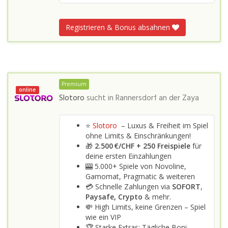
Registrieren & Bonus absahnen
Premium
online
Slotoro
sucht in
Rannersdorf an der Zaya
⭐
Slotoro
– Luxus & Freiheit im Spiel
ohne Limits & Einschränkungen!
🎁
2.500 €/CHF + 250 Freispiele
für
deine ersten Einzahlungen
🎰 5.000+ Spiele von Novoline,
Gamomat, Pragmatic & weiteren
💳 Schnelle Zahlungen via
SOFORT
,
Paysafe, Crypto
& mehr.
💸 High Limits, keine Grenzen – Spiel
wie ein VIP
🏆 Starke Extras: Tägliche Boni,