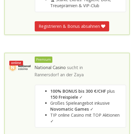
Treueprämien & VIP-Club
Registrieren & Bonus absahnen
Premium
online
National Casino
sucht in
Rannersdorf an der Zaya
100% BONUS bis 300 €/CHF
plus
150 Freispiele
✓
Großes Spieleangebot inkusive
Novomatic Games
✓
TIP online Casino mit TOP Aktionen
✓