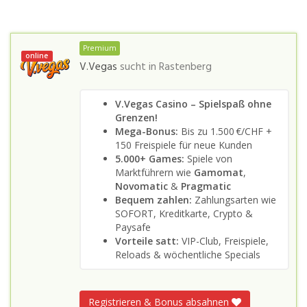
Premium
online
V.Vegas
sucht in
Rastenberg
V.Vegas Casino – Spielspaß ohne
Grenzen!
Mega-Bonus:
Bis zu 1.500 €/CHF +
150 Freispiele für neue Kunden
5.000+ Games:
Spiele von
Marktführern wie
Gamomat
,
Novomatic
&
Pragmatic
Bequem zahlen:
Zahlungsarten wie
SOFORT, Kreditkarte, Crypto &
Paysafe
Vorteile satt:
VIP-Club, Freispiele,
Reloads & wöchentliche Specials
Registrieren & Bonus absahnen