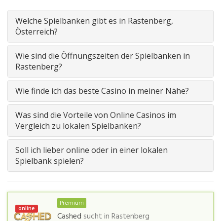
Welche Spielbanken gibt es in Rastenberg,
Österreich?
Wie sind die Öffnungszeiten der Spielbanken in
Rastenberg?
Wie finde ich das beste Casino in meiner Nähe?
Was sind die Vorteile von Online Casinos im
Vergleich zu lokalen Spielbanken?
Soll ich lieber online oder in einer lokalen
Spielbank spielen?
Premium
online
Cashed
sucht in
Rastenberg