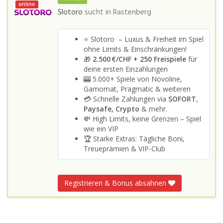
online
Slotoro
sucht in
Rastenberg
⭐ Slotoro – Luxus & Freiheit im Spiel
ohne Limits & Einschränkungen!
🎁
2.500 €/CHF + 250 Freispiele
für
deine ersten Einzahlungen
🎰 5.000+ Spiele von Novoline,
Gamomat, Pragmatic & weiteren
💳 Schnelle Zahlungen via
SOFORT
,
Paysafe, Crypto
& mehr.
💸 High Limits, keine Grenzen – Spiel
wie ein VIP
🏆 Starke Extras: Tägliche Boni,
Treueprämien & VIP-Club
Registrieren & Bonus absahnen