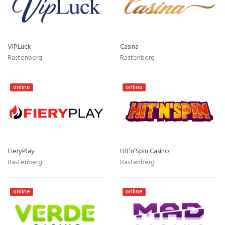
VIPLuck
Casina
Rastenberg
Rastenberg
online
online
FieryPlay
Hit’n’Spin Casino
Rastenberg
Rastenberg
online
online