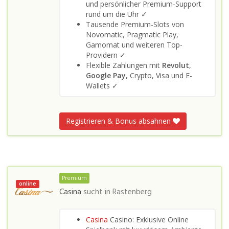
und persönlicher Premium-Support
rund um die Uhr ✓
Tausende Premium-Slots von
Novomatic, Pragmatic Play,
Gamomat und weiteren Top-
Providern ✓
Flexible Zahlungen mit
Revolut
,
Google Pay
, Crypto, Visa und E-
Wallets ✓
Registrieren & Bonus absahnen
Premium
online
Casina
sucht in
Rastenberg
Casina
Casino: Exklusive Online