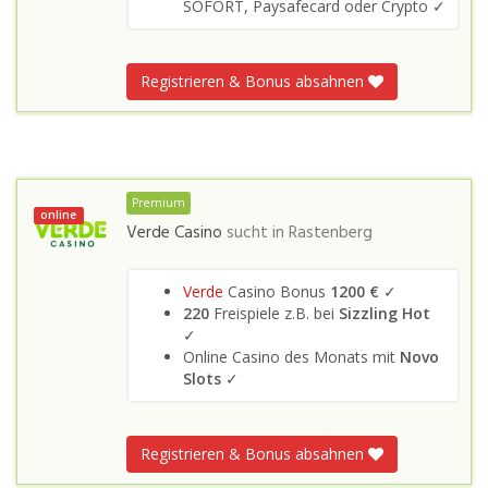
SOFORT, Paysafecard oder Crypto ✓
Registrieren & Bonus absahnen
Premium
online
Verde Casino
sucht in
Rastenberg
Verde
Casino Bonus
1200 €
✓
220
Freispiele z.B. bei
Sizzling Hot
✓
Online Casino des Monats mit
Novo
Slots
✓
Registrieren & Bonus absahnen