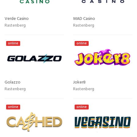
Verde Casino
MAD Casino
Rastenberg
Rastenberg
online
online
Golazzo
Joker8
Rastenberg
Rastenberg
online
online