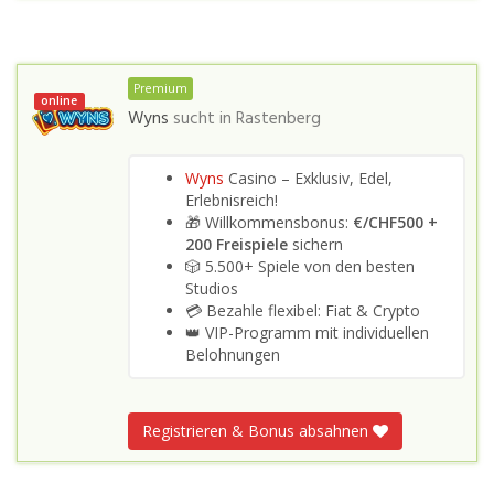
Premium
online
Wyns
sucht in
Rastenberg
Wyns
Casino – Exklusiv, Edel,
Erlebnisreich!
🎁 Willkommensbonus:
€/CHF500 +
200 Freispiele
sichern
🎲 5.500+ Spiele von den besten
Studios
💳 Bezahle flexibel: Fiat & Crypto
👑 VIP-Programm mit individuellen
Belohnungen
Registrieren & Bonus absahnen