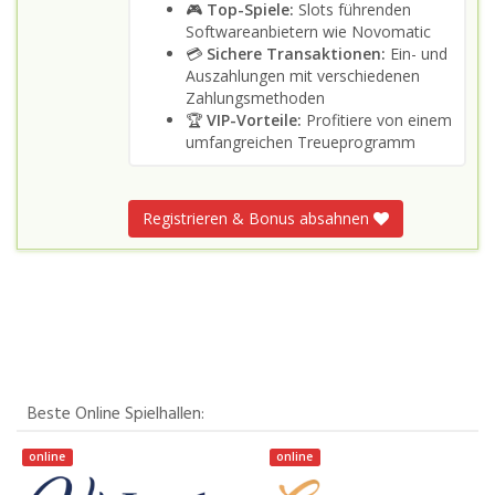
🎮
Top-Spiele:
Slots führenden
Softwareanbietern wie Novomatic
💳
Sichere Transaktionen:
Ein- und
Auszahlungen mit verschiedenen
Zahlungsmethoden
🏆
VIP-Vorteile:
Profitiere von einem
umfangreichen Treueprogramm
Registrieren & Bonus absahnen
Beste Online Spielhallen:
online
online