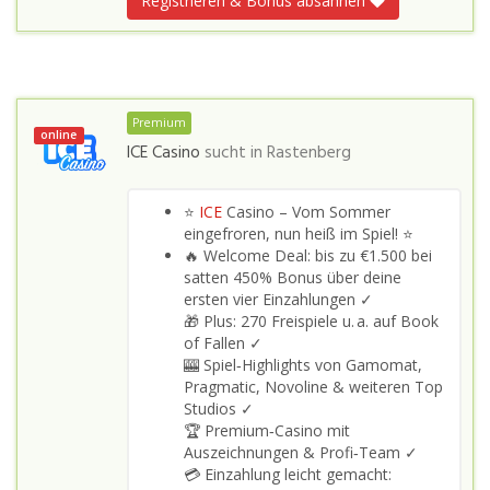
Registrieren & Bonus absahnen
Premium
online
ICE Casino
sucht in
Rastenberg
⭐
ICE
Casino – Vom Sommer
eingefroren, nun heiß im Spiel! ⭐
🔥 Welcome Deal: bis zu €1.500 bei
satten 450% Bonus über deine
ersten vier Einzahlungen ✓
🎁 Plus: 270 Freispiele u. a. auf Book
of Fallen ✓
🎰 Spiel‑Highlights von Gamomat,
Pragmatic, Novoline & weiteren Top
Studios ✓
🏆 Premium‑Casino mit
Auszeichnungen & Profi‑Team ✓
💳 Einzahlung leicht gemacht: