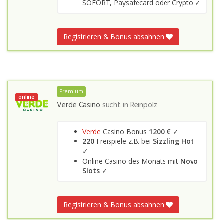
SOFORT, Paysafecard oder Crypto ✓
Registrieren & Bonus absahnen
Premium
online
Verde Casino
sucht in
Reinpolz
Verde
Casino Bonus
1200 €
✓
220
Freispiele z.B. bei
Sizzling Hot
✓
Online Casino des Monats mit
Novo
Slots
✓
Registrieren & Bonus absahnen