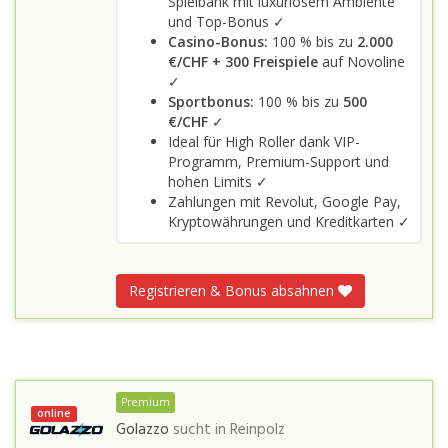
Spielbank mit luxuriösem Ambiente
und Top-Bonus ✓
Casino-Bonus:
100 % bis zu
2.000
€/CHF + 300 Freispiele
auf Novoline
✓
Sportbonus:
100 % bis zu
500
€/CHF
✓
Ideal für High Roller dank VIP-
Programm, Premium-Support und
hohen Limits ✓
Zahlungen mit Revolut, Google Pay,
Kryptowährungen und Kreditkarten ✓
Registrieren & Bonus absahnen
Premium
online
Golazzo
sucht in
Reinpolz