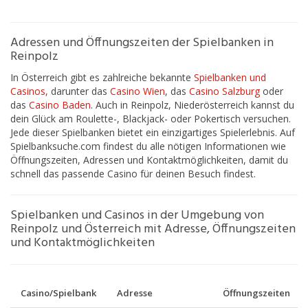
Adressen und Öffnungszeiten der Spielbanken in
Reinpolz
In Österreich gibt es zahlreiche bekannte
Spielbanken und
Casinos,
darunter das
Casino Wien
, das
Casino Salzburg
oder
das
Casino Baden
. Auch in Reinpolz, Niederösterreich kannst du
dein Glück am Roulette-, Blackjack- oder Pokertisch versuchen.
Jede dieser Spielbanken bietet ein einzigartiges Spielerlebnis. Auf
Spielbanksuche.com findest du alle nötigen Informationen wie
Öffnungszeiten, Adressen und Kontaktmöglichkeiten, damit du
schnell das passende Casino für deinen Besuch findest.
Spielbanken und Casinos in der Umgebung von
Reinpolz und Österreich mit Adresse, Öffnungszeiten
und Kontaktmöglichkeiten
Casino/Spielbank
Adresse
Öffnungszeiten