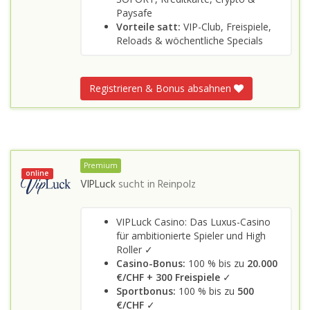
Paysafe
Vorteile satt:
VIP-Club, Freispiele,
Reloads & wöchentliche Specials
Registrieren & Bonus absahnen
Premium
online
VIPLuck
sucht in
Reinpolz
VIPLuck Casino: Das Luxus-Casino
für ambitionierte Spieler und High
Roller ✓
Casino-Bonus:
100 % bis zu
20.000
€/CHF + 300 Freispiele
✓
Sportbonus:
100 % bis zu
500
€/CHF
✓