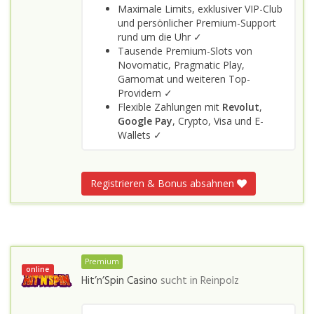
Maximale Limits, exklusiver VIP-Club
und persönlicher Premium-Support
rund um die Uhr ✓
Tausende Premium-Slots von
Novomatic, Pragmatic Play,
Gamomat und weiteren Top-
Providern ✓
Flexible Zahlungen mit
Revolut
,
Google Pay
, Crypto, Visa und E-
Wallets ✓
Registrieren & Bonus absahnen
Premium
online
Hit’n’Spin Casino
sucht in
Reinpolz