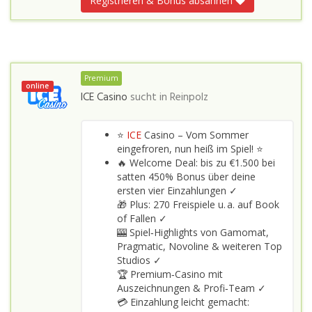
Registrieren & Bonus absahnen
Premium
online
ICE Casino
sucht in
Reinpolz
⭐
ICE
Casino – Vom Sommer
eingefroren, nun heiß im Spiel! ⭐
🔥 Welcome Deal: bis zu €1.500 bei
satten 450% Bonus über deine
ersten vier Einzahlungen ✓
🎁 Plus: 270 Freispiele u. a. auf Book
of Fallen ✓
🎰 Spiel‑Highlights von Gamomat,
Pragmatic, Novoline & weiteren Top
Studios ✓
🏆 Premium‑Casino mit
Auszeichnungen & Profi‑Team ✓
💳 Einzahlung leicht gemacht: