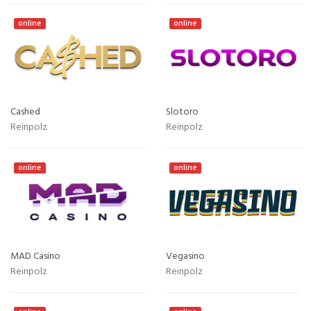
online
online
Cashed
Slotoro
Reinpolz
Reinpolz
online
online
MAD Casino
Vegasino
Reinpolz
Reinpolz