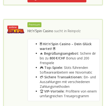
Premium
online
Hit’n’Spin Casino
sucht in
Reinpolz
🃏 Hit’n’Spin Casino – Dein Glück
wartet! 🃏
🔥
Begrüßungsangebot:
Sichere dir
bis zu
800 €/CHF
Bonus und 200
Freispiele
🎮
Top-Spiele:
Slots führenden
Softwareanbietern wie Novomatic
💳
Sichere Transaktionen:
Ein- und
Auszahlungen mit verschiedenen
Zahlungsmethoden
🏆
VIP-Vorteile:
Profitiere von einem
umfangreichen Treueprogramm