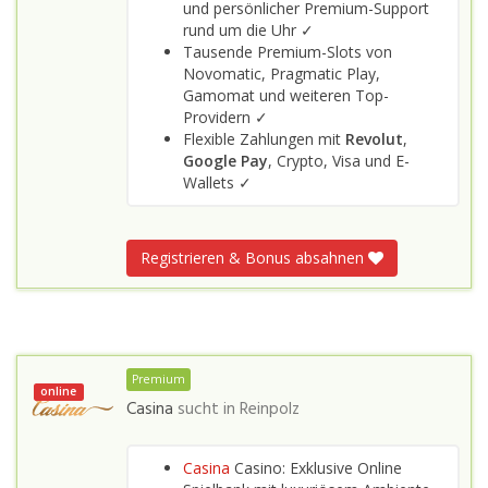
und persönlicher Premium-Support
rund um die Uhr ✓
Tausende Premium-Slots von
Novomatic, Pragmatic Play,
Gamomat und weiteren Top-
Providern ✓
Flexible Zahlungen mit
Revolut
,
Google Pay
, Crypto, Visa und E-
Wallets ✓
Registrieren & Bonus absahnen
Premium
online
Casina
sucht in
Reinpolz
Casina
Casino: Exklusive Online