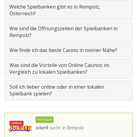
Welche Spielbanken gibt es in Reinpolz,
Österreich?
Wie sind die Öffnungszeiten der Spielbanken in
Reinpolz?
Wie finde ich das beste Casino in meiner Nähe?
Was sind die Vorteile von Online Casinos im
Vergleich zu lokalen Spielbanken?
Soll ich lieber online oder in einer lokalen
Spielbank spielen?
Premium
online
Joker8
sucht in
Reinpolz