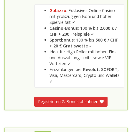
Golazzo
: Exklusives Online Casino
mit großzügigen Boni und hoher
Spielvielfalt ✓
Casino-Bonus:
100 % bis
2.000 € /
CHF + 200 Freispiele
✓
Sportbonus:
100 % bis
500 € / CHF
+ 20 € Gratiswette
✓
Ideal für High Roller mit hohen Ein-
und Auszahlungslimits sowie VIP-
Vorteilen ✓
Einzahlungen per
Revolut
,
SOFORT
,
Visa, Mastercard, Crypto und Wallets
✓
Registrieren & Bonus absahnen