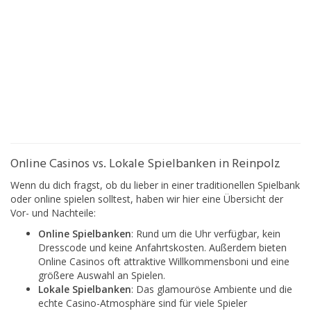
Online Casinos vs. Lokale Spielbanken in Reinpolz
Wenn du dich fragst, ob du lieber in einer traditionellen Spielbank
oder online spielen solltest, haben wir hier eine Übersicht der
Vor- und Nachteile:
Online Spielbanken
: Rund um die Uhr verfügbar, kein
Dresscode und keine Anfahrtskosten. Außerdem bieten
Online Casinos oft attraktive Willkommensboni und eine
größere Auswahl an Spielen.
Lokale Spielbanken
: Das glamouröse Ambiente und die
echte Casino-Atmosphäre sind für viele Spieler