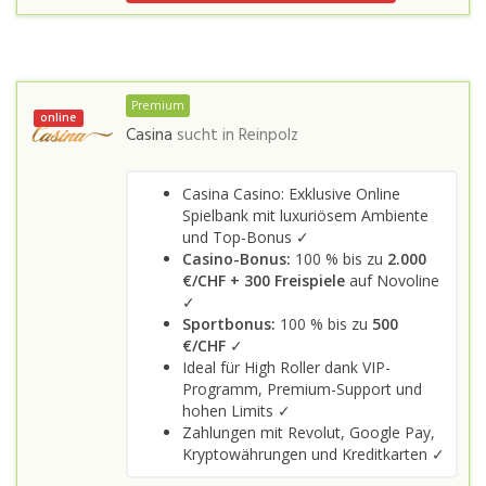
Premium
online
Casina
sucht in
Reinpolz
Casina Casino: Exklusive Online
Spielbank mit luxuriösem Ambiente
und Top-Bonus ✓
Casino-Bonus:
100 % bis zu
2.000
€/CHF + 300 Freispiele
auf Novoline
✓
Sportbonus:
100 % bis zu
500
€/CHF
✓
Ideal für High Roller dank VIP-
Programm, Premium-Support und
hohen Limits ✓
Zahlungen mit Revolut, Google Pay,
Kryptowährungen und Kreditkarten ✓