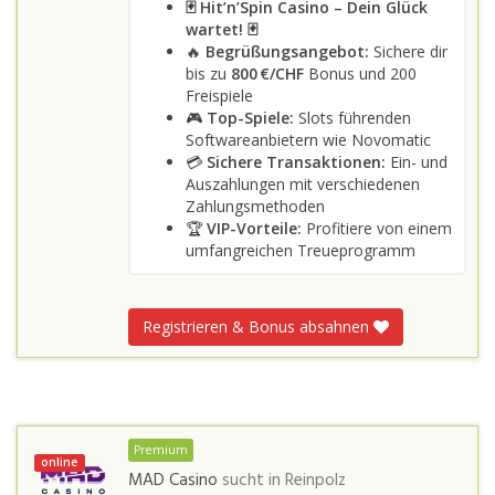
🃏 Hit’n’Spin Casino – Dein Glück
wartet! 🃏
🔥
Begrüßungsangebot:
Sichere dir
bis zu
800 €/CHF
Bonus und 200
Freispiele
🎮
Top-Spiele:
Slots führenden
Softwareanbietern wie Novomatic
💳
Sichere Transaktionen:
Ein- und
Auszahlungen mit verschiedenen
Zahlungsmethoden
🏆
VIP-Vorteile:
Profitiere von einem
umfangreichen Treueprogramm
Registrieren & Bonus absahnen
Premium
online
MAD Casino
sucht in
Reinpolz