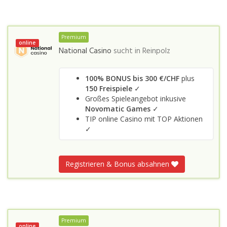
Premium
online
National Casino
sucht in
Reinpolz
100% BONUS bis 300 €/CHF
plus
150 Freispiele
✓
Großes Spieleangebot inkusive
Novomatic Games
✓
TIP online Casino mit TOP Aktionen
✓
Registrieren & Bonus absahnen
Premium
online