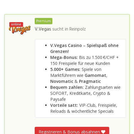
Premium
online
V.Vegas
sucht in
Reinpolz
V.Vegas Casino – Spielspaß ohne
Grenzen!
Mega-Bonus:
Bis zu 1.500 €/CHF +
150 Freispiele für neue Kunden
5.000+ Games:
Spiele von
Marktführern wie
Gamomat
,
Novomatic
&
Pragmatic
Bequem zahlen:
Zahlungsarten wie
SOFORT, Kreditkarte, Crypto &
Paysafe
Vorteile satt:
VIP-Club, Freispiele,
Reloads & wöchentliche Specials
Registrieren & Bonus absahnen