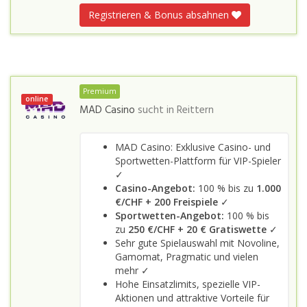
Registrieren & Bonus absahnen
Premium
online
MAD Casino
sucht in
Reittern
MAD Casino: Exklusive Casino- und
Sportwetten-Plattform für VIP-Spieler
✓
Casino-Angebot:
100 % bis zu
1.000
€/CHF + 200 Freispiele
✓
Sportwetten-Angebot:
100 % bis
zu
250 €/CHF + 20 € Gratiswette
✓
Sehr gute Spielauswahl mit Novoline,
Gamomat, Pragmatic und vielen
mehr ✓
Hohe Einsatzlimits, spezielle VIP-
Aktionen und attraktive Vorteile für