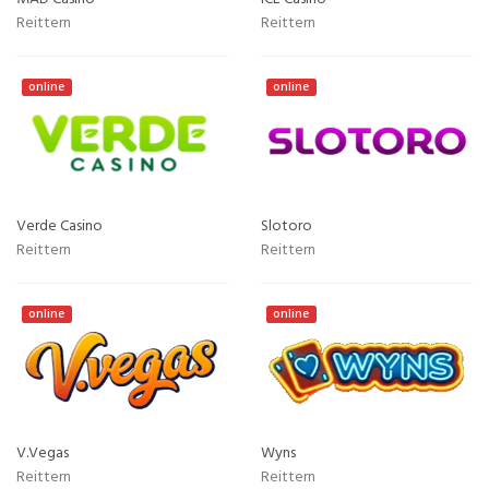
Reittern
Reittern
online
online
Verde Casino
Slotoro
Reittern
Reittern
online
online
V.Vegas
Wyns
Reittern
Reittern