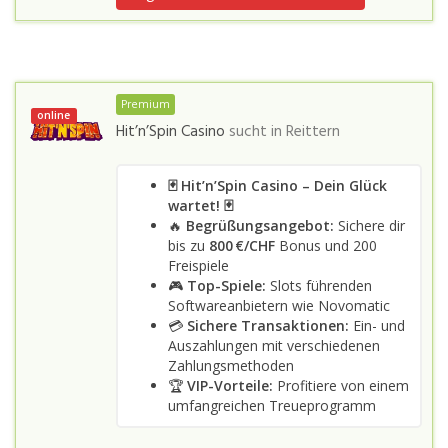
Premium
online
Hit’n’Spin Casino
sucht in
Reittern
🃏 Hit’n’Spin Casino – Dein Glück
wartet! 🃏
🔥
Begrüßungsangebot:
Sichere dir
bis zu
800 €/CHF
Bonus und 200
Freispiele
🎮
Top-Spiele:
Slots führenden
Softwareanbietern wie Novomatic
💳
Sichere Transaktionen:
Ein- und
Auszahlungen mit verschiedenen
Zahlungsmethoden
🏆
VIP-Vorteile:
Profitiere von einem
umfangreichen Treueprogramm