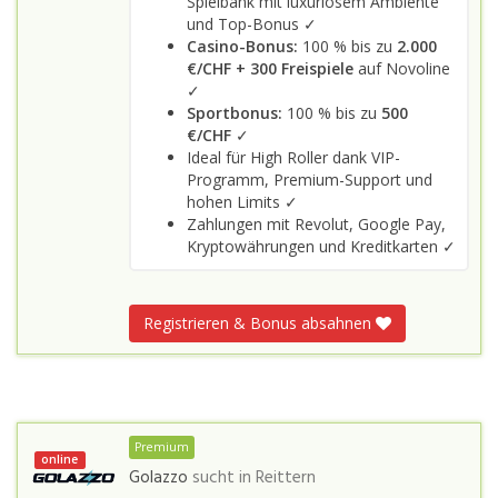
Spielbank mit luxuriösem Ambiente
und Top-Bonus ✓
Casino-Bonus:
100 % bis zu
2.000
€/CHF + 300 Freispiele
auf Novoline
✓
Sportbonus:
100 % bis zu
500
€/CHF
✓
Ideal für High Roller dank VIP-
Programm, Premium-Support und
hohen Limits ✓
Zahlungen mit Revolut, Google Pay,
Kryptowährungen und Kreditkarten ✓
Registrieren & Bonus absahnen
Premium
online
Golazzo
sucht in
Reittern