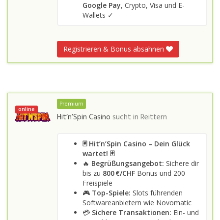
Google Pay
, Crypto, Visa und E-
Wallets ✓
Registrieren & Bonus absahnen
Premium
online
Hit’n’Spin Casino
sucht in
Reittern
🃏 Hit’n’Spin Casino – Dein Glück
wartet! 🃏
🔥
Begrüßungsangebot:
Sichere dir
bis zu
800 €/CHF
Bonus und 200
Freispiele
🎮
Top-Spiele:
Slots führenden
Softwareanbietern wie Novomatic
💳
Sichere Transaktionen:
Ein- und