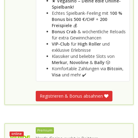
★
Vegasino – Deine edle Online-
Spielbank!
Echtes Spielbank-Feeling mit
100 %
Bonus bis 500 €/CHF
+
200
Freispiele
💰
Bonus Crab
& wöchentliche Reloads
für extra Gewinnchancen
VIP-Club
für
High Roller
und
exklusive Erlebnisse
Klassiker und beliebte Slots von
Merkur
,
Novoline
&
Bally
🎲
Komfortable Zahlungen via
Bitcoin
,
Visa
und mehr ✔️
Registrieren & Bonus absahnen
Premium
online