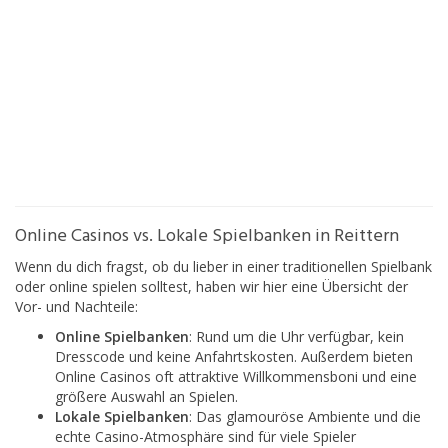
Online Casinos vs. Lokale Spielbanken in Reittern
Wenn du dich fragst, ob du lieber in einer traditionellen Spielbank
oder online spielen solltest, haben wir hier eine Übersicht der
Vor- und Nachteile:
Online Spielbanken
: Rund um die Uhr verfügbar, kein
Dresscode und keine Anfahrtskosten. Außerdem bieten
Online Casinos oft attraktive Willkommensboni und eine
größere Auswahl an Spielen.
Lokale Spielbanken
: Das glamouröse Ambiente und die
echte Casino-Atmosphäre sind für viele Spieler