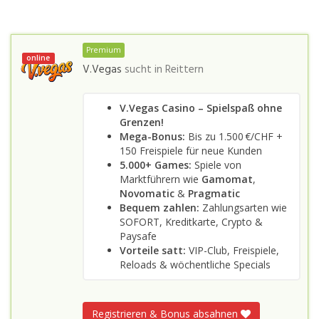
Premium
online
V.Vegas
sucht in
Reittern
V.Vegas Casino – Spielspaß ohne
Grenzen!
Mega-Bonus:
Bis zu 1.500 €/CHF +
150 Freispiele für neue Kunden
5.000+ Games:
Spiele von
Marktführern wie
Gamomat
,
Novomatic
&
Pragmatic
Bequem zahlen:
Zahlungsarten wie
SOFORT, Kreditkarte, Crypto &
Paysafe
Vorteile satt:
VIP-Club, Freispiele,
Reloads & wöchentliche Specials
Registrieren & Bonus absahnen