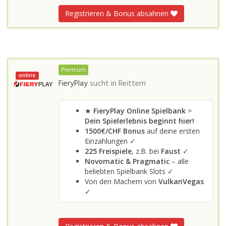
Registrieren & Bonus absahnen
Premium
online
FieryPlay
sucht in
Reittern
★
FieryPlay Online Spielbank
>
Dein Spielerlebnis beginnt hier!
1500€/CHF Bonus
auf deine ersten
Einzahlungen ✓
225 Freispiele
, z.B. bei
Faust
✓
Novomatic & Pragmatic
– alle
beliebten Spielbank Slots ✓
Von den Machern von
VulkanVegas
✓