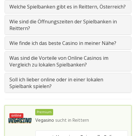
Welche Spielbanken gibt es in Reittern, Österreich?
Wie sind die Öffnungszeiten der Spielbanken in
Reittern?
Wie finde ich das beste Casino in meiner Nähe?
Was sind die Vorteile von Online Casinos im
Vergleich zu lokalen Spielbanken?
Soll ich lieber online oder in einer lokalen
Spielbank spielen?
Premium
online
Vegasino
sucht in
Reittern