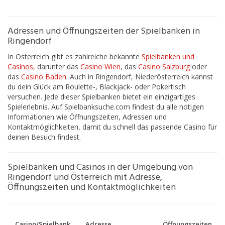
Adressen und Öffnungszeiten der Spielbanken in
Ringendorf
In Österreich gibt es zahlreiche bekannte
Spielbanken und
Casinos,
darunter das
Casino Wien
, das
Casino Salzburg
oder
das
Casino Baden
. Auch in Ringendorf, Niederösterreich kannst
du dein Glück am Roulette-, Blackjack- oder Pokertisch
versuchen. Jede dieser Spielbanken bietet ein einzigartiges
Spielerlebnis. Auf Spielbanksuche.com findest du alle nötigen
Informationen wie Öffnungszeiten, Adressen und
Kontaktmöglichkeiten, damit du schnell das passende Casino für
deinen Besuch findest.
Spielbanken und Casinos in der Umgebung von
Ringendorf und Österreich mit Adresse,
Öffnungszeiten und Kontaktmöglichkeiten
Casino/Spielbank
Adresse
Öffnungszeiten