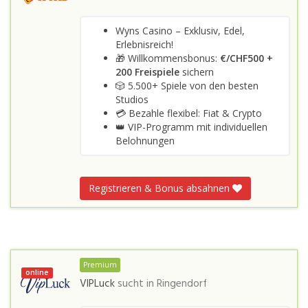
Wyns Casino – Exklusiv, Edel,
Erlebnisreich!
🎁 Willkommensbonus:
€/CHF500 +
200 Freispiele
sichern
🎲 5.500+ Spiele von den besten
Studios
💳 Bezahle flexibel: Fiat & Crypto
👑 VIP-Programm mit individuellen
Belohnungen
Registrieren & Bonus absahnen
Premium
online
VIPLuck
sucht in
Ringendorf