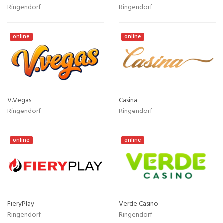
Ringendorf
Ringendorf
online
online
V.Vegas
Casina
Ringendorf
Ringendorf
online
online
FieryPlay
Verde Casino
Ringendorf
Ringendorf