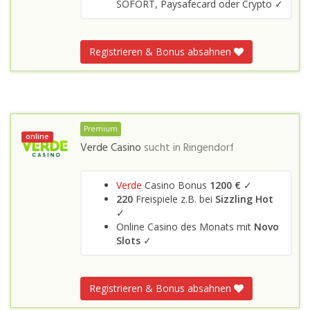
SOFORT, Paysafecard oder Crypto ✓
Registrieren & Bonus absahnen
Premium
online
Verde Casino
sucht in
Ringendorf
Verde
Casino Bonus
1200 €
✓
220
Freispiele z.B. bei
Sizzling Hot
✓
Online Casino des Monats mit
Novo
Slots
✓
Registrieren & Bonus absahnen