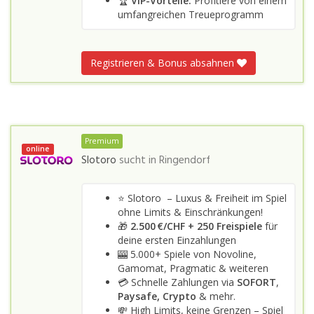
🏆
VIP-Vorteile:
Profitiere von einem
umfangreichen Treueprogramm
Registrieren & Bonus absahnen
Premium
online
Slotoro
sucht in
Ringendorf
⭐ Slotoro – Luxus & Freiheit im Spiel
ohne Limits & Einschränkungen!
🎁
2.500 €/CHF + 250 Freispiele
für
deine ersten Einzahlungen
🎰 5.000+ Spiele von Novoline,
Gamomat, Pragmatic & weiteren
💳 Schnelle Zahlungen via
SOFORT
,
Paysafe, Crypto
& mehr.
💸 High Limits, keine Grenzen – Spiel