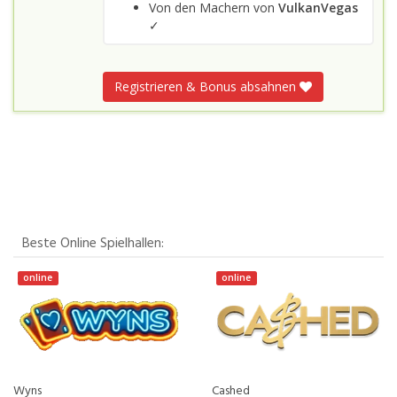
Von den Machern von
VulkanVegas
✓
Registrieren & Bonus absahnen
Beste Online Spielhallen:
online
online
Wyns
Cashed