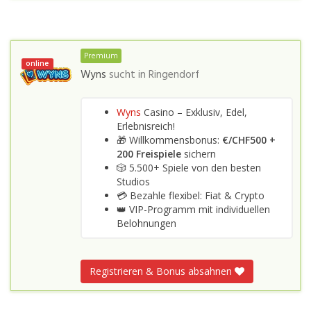
Premium
online
Wyns
sucht in
Ringendorf
Wyns
Casino – Exklusiv, Edel,
Erlebnisreich!
🎁 Willkommensbonus:
€/CHF500 +
200 Freispiele
sichern
🎲 5.500+ Spiele von den besten
Studios
💳 Bezahle flexibel: Fiat & Crypto
👑 VIP-Programm mit individuellen
Belohnungen
Registrieren & Bonus absahnen