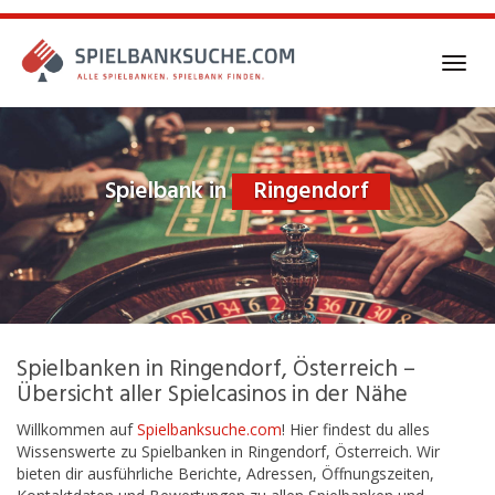
Skip
to
main
Toggl
content
navig
Spielbank in
Ringendorf
Spielbanken in Ringendorf, Österreich –
Übersicht aller Spielcasinos in der Nähe
Willkommen auf
Spielbanksuche.com
! Hier findest du alles
Wissenswerte zu Spielbanken in Ringendorf, Österreich. Wir
bieten dir ausführliche Berichte, Adressen, Öffnungszeiten,