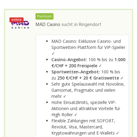
Premium
online
MAD Casino
sucht in
Ringendorf
MAD Casino: Exklusive Casino- und
Sportwetten-Plattform für VIP-Spieler
✓
Casino-Angebot:
100 % bis zu
1.000
€/CHF + 200 Freispiele
✓
Sportwetten-Angebot:
100 % bis
zu
250 €/CHF + 20 € Gratiswette
✓
Sehr gute Spielauswahl mit Novoline,
Gamomat, Pragmatic und vielen
mehr ✓
Hohe Einsatzlimits, spezielle VIP-
Aktionen und attraktive Vorteile für
High Roller ✓
Flexible Zahlungen mit SOFORT,
Revolut, Visa, Mastercard,
Kryptowährungen und E-Wallets ✓