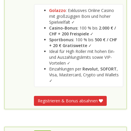
Golazzo
: Exklusives Online Casino
mit großzügigen Boni und hoher
Spielvielfalt ✓
Casino-Bonus:
100 % bis
2.000 € /
CHF + 200 Freispiele
✓
Sportbonus:
100 % bis
500 € / CHF
+ 20 € Gratiswette
✓
Ideal für High Roller mit hohen Ein-
und Auszahlungslimits sowie VIP-
Vorteilen ✓
Einzahlungen per
Revolut
,
SOFORT
,
Visa, Mastercard, Crypto und Wallets
✓
Registrieren & Bonus absahnen