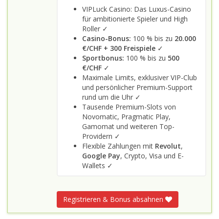
VIPLuck Casino: Das Luxus-Casino
für ambitionierte Spieler und High
Roller ✓
Casino-Bonus:
100 % bis zu
20.000
€/CHF + 300 Freispiele
✓
Sportbonus:
100 % bis zu
500
€/CHF
✓
Maximale Limits, exklusiver VIP-Club
und persönlicher Premium-Support
rund um die Uhr ✓
Tausende Premium-Slots von
Novomatic, Pragmatic Play,
Gamomat und weiteren Top-
Providern ✓
Flexible Zahlungen mit
Revolut
,
Google Pay
, Crypto, Visa und E-
Wallets ✓
Registrieren & Bonus absahnen