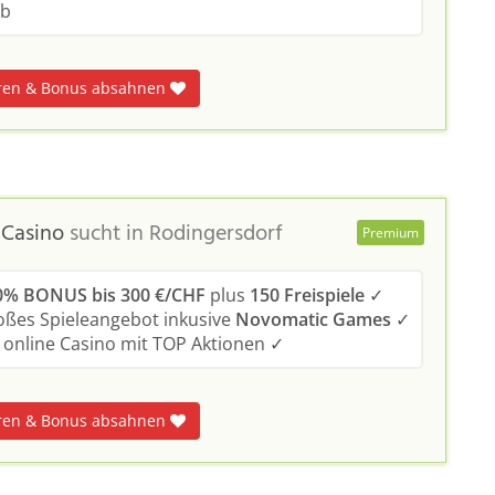
ub
eren & Bonus absahnen
 Casino
sucht in
Rodingersdorf
Premium
0% BONUS bis 300 €/CHF
plus
150 Freispiele
✓
oßes Spieleangebot inkusive
Novomatic Games
✓
 online Casino mit TOP Aktionen ✓
eren & Bonus absahnen