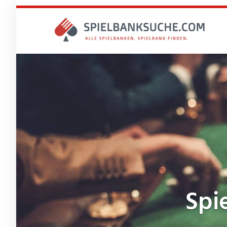
Skip
to
main
content
Spi