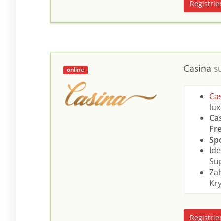
Registri
Casina
s
online
Ca
lu
Ca
Fre
Sp
Ide
Su
Zah
Kr
Registri