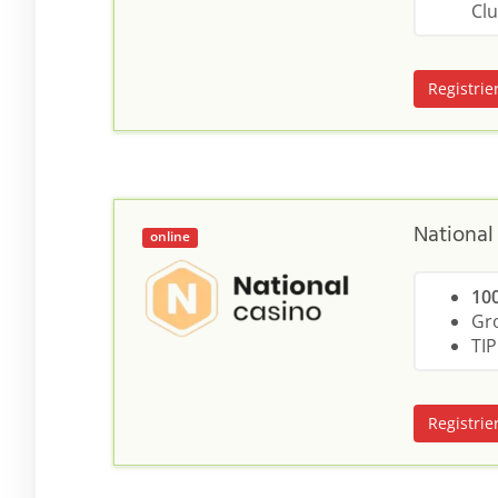
Cl
Registri
National
online
10
Gr
TIP
Registri