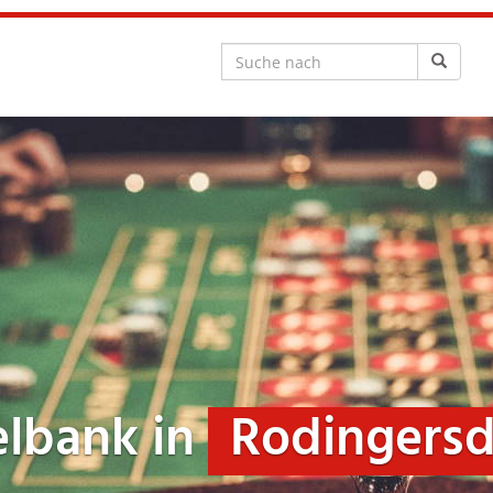
elbank in
Rodingersd