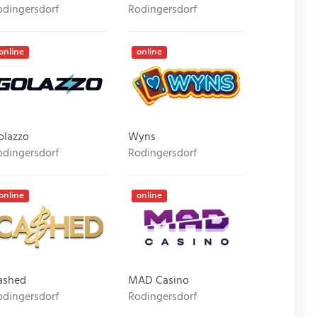
odingersdorf
Rodingersdorf
online
online
olazzo
Wyns
odingersdorf
Rodingersdorf
online
online
ashed
MAD Casino
odingersdorf
Rodingersdorf