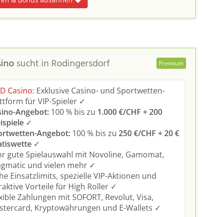
ino
sucht in
Rodingersdorf
Premium
D Casino
: Exklusive Casino- und Sportwetten-
ttform für VIP-Spieler ✓
sino-Angebot:
100 % bis zu
1.000 €/CHF + 200
ispiele
✓
ortwetten-Angebot:
100 % bis zu
250 €/CHF + 20 €
atiswette
✓
hr gute Spielauswahl mit Novoline, Gamomat,
agmatic und vielen mehr ✓
e Einsatzlimits, spezielle VIP-Aktionen und
raktive Vorteile für High Roller ✓
xible Zahlungen mit SOFORT, Revolut, Visa,
stercard, Kryptowährungen und E-Wallets ✓