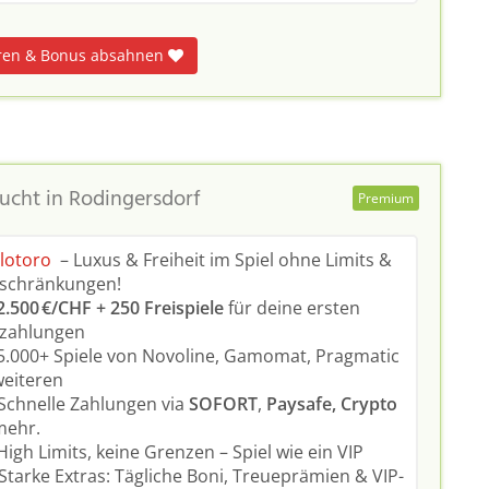
eren & Bonus absahnen
ucht in
Rodingersdorf
Premium
lotoro
– Luxus & Freiheit im Spiel ohne Limits &
nschränkungen!
2.500 €/CHF + 250 Freispiele
für deine ersten
nzahlungen
5.000+ Spiele von Novoline, Gamomat, Pragmatic
weiteren
Schnelle Zahlungen via
SOFORT
,
Paysafe, Crypto
mehr.
High Limits, keine Grenzen – Spiel wie ein VIP
Starke Extras: Tägliche Boni, Treueprämien & VIP-