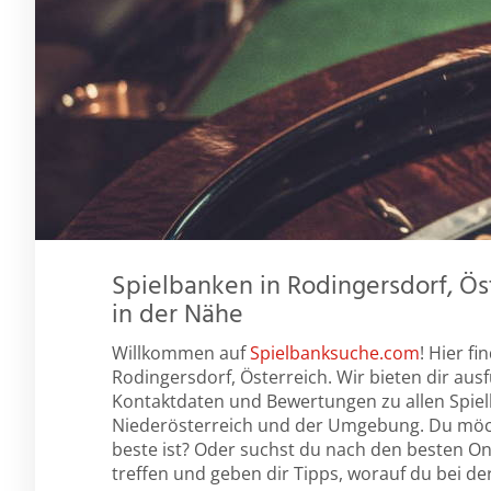
Spielbanken in Rodingersdorf, Öst
in der Nähe
Willkommen auf
Spielbanksuche.com
! Hier f
Rodingersdorf, Österreich. Wir bieten dir aus
Kontaktdaten und Bewertungen zu allen Spiel
Niederösterreich und der Umgebung. Du möch
beste ist? Oder suchst du nach den besten Onli
treffen und geben dir Tipps, worauf du bei der