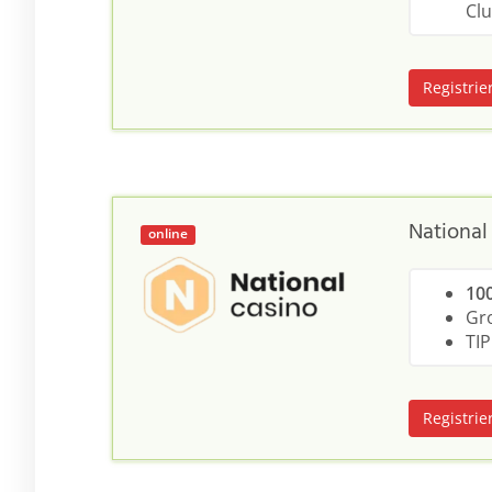
Cl
Registri
National
online
10
Gr
TIP
Registri