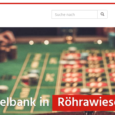
ielbank in
Röhrawies