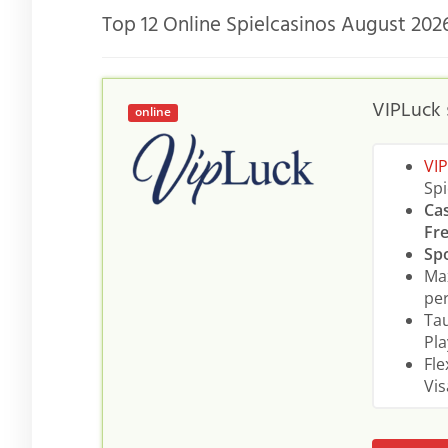
Top 12 Online Spielcasinos August 202
VIPLuck
online
VI
Spi
Ca
Fre
Sp
Max
pe
Ta
Pl
Fle
Vis