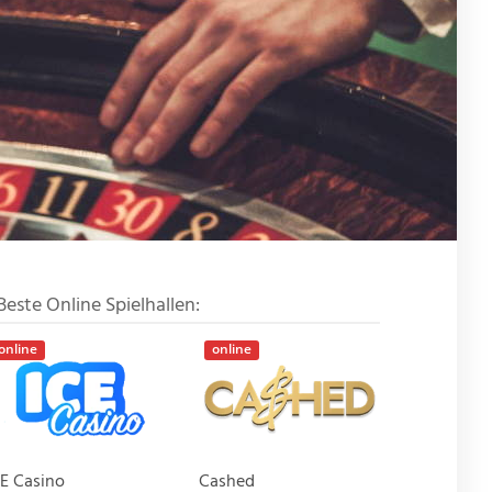
Beste Online Spielhallen:
online
online
CE Casino
Cashed