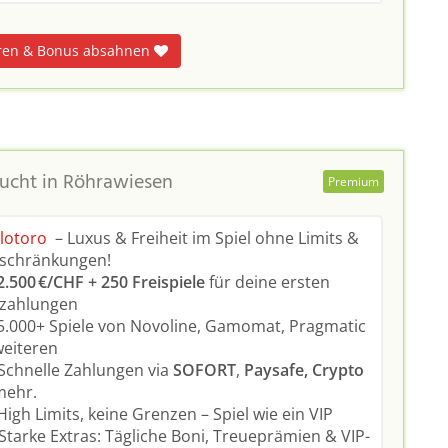
eren & Bonus absahnen
ucht in
Röhrawiesen
Premium
lotoro
– Luxus & Freiheit im Spiel ohne Limits &
nschränkungen!
2.500 €/CHF + 250 Freispiele
für deine ersten
nzahlungen
5.000+ Spiele von Novoline, Gamomat, Pragmatic
weiteren
Schnelle Zahlungen via
SOFORT
,
Paysafe, Crypto
mehr.
High Limits, keine Grenzen – Spiel wie ein VIP
Starke Extras: Tägliche Boni, Treueprämien & VIP-