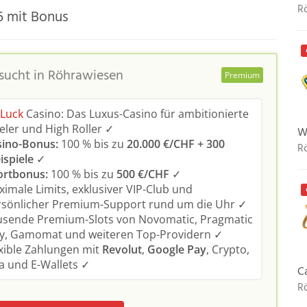
R
6 mit Bonus
sucht in
Röhrawiesen
Premium
PLuck
Casino: Das Luxus-Casino für ambitionierte
eler und High Roller ✓
W
sino-Bonus:
100 % bis zu
20.000 €/CHF + 300
R
ispiele
✓
ortbonus:
100 % bis zu
500 €/CHF
✓
imale Limits, exklusiver VIP-Club und
rsönlicher Premium-Support rund um die Uhr ✓
usende Premium-Slots von Novomatic, Pragmatic
ay, Gamomat und weiteren Top-Providern ✓
xible Zahlungen mit
Revolut
,
Google Pay
, Crypto,
a und E-Wallets ✓
C
R