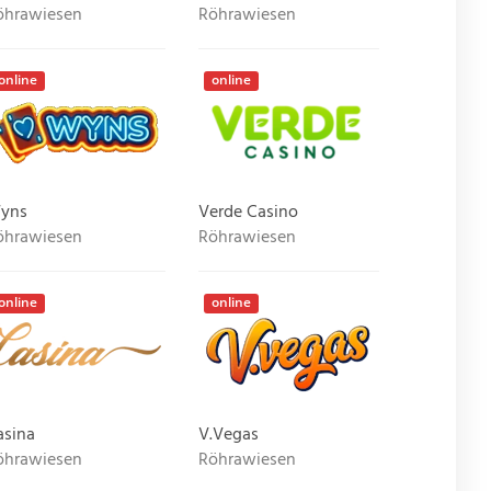
öhrawiesen
Röhrawiesen
online
online
yns
Verde Casino
öhrawiesen
Röhrawiesen
online
online
asina
V.Vegas
öhrawiesen
Röhrawiesen