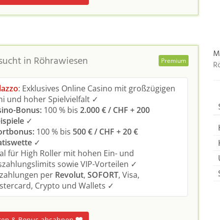
M
sucht in
Röhrawiesen
Premium
R
lazzo
: Exklusives Online Casino mit großzügigen
i und hoher Spielvielfalt ✓
sino-Bonus:
100 % bis
2.000 € / CHF + 200
ispiele
✓
ortbonus:
100 % bis
500 € / CHF + 20 €
atiswette
✓
al für High Roller mit hohen Ein- und
zahlungslimits sowie VIP-Vorteilen ✓
nzahlungen per
Revolut
,
SOFORT
, Visa,
tercard, Crypto und Wallets ✓
eren & Bonus absahnen