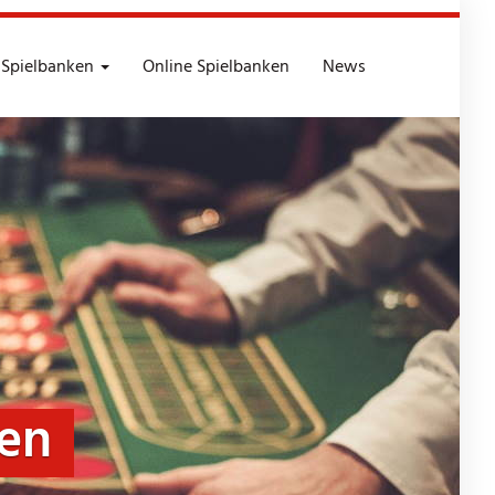
Spielbanken
Online Spielbanken
News
en