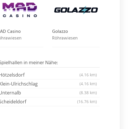
AD Casino
Golazzo
öhrawiesen
Röhrawiesen
Spielhallen in meiner Nähe:
Hötzelsdorf
(4.16 km)
Klein-Ulrichschlag
(4.16 km)
Unternalb
(8.38 km)
Scheideldorf
(16.76 km)