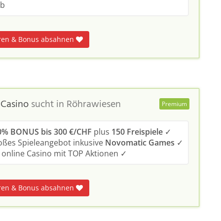
ub
eren & Bonus absahnen
 Casino
sucht in
Röhrawiesen
Premium
0% BONUS bis 300 €/CHF
plus
150 Freispiele
✓
oßes Spieleangebot inkusive
Novomatic Games
✓
 online Casino mit TOP Aktionen ✓
eren & Bonus absahnen