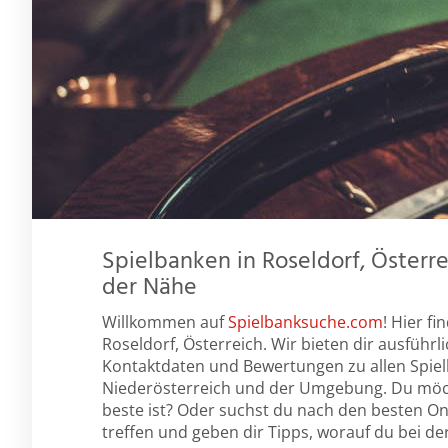
Spielbanken in Roseldorf, Österrei
der Nähe
Willkommen auf
Spielbanksuche.com
! Hier f
Roseldorf, Österreich. Wir bieten dir ausführl
Kontaktdaten und Bewertungen zu allen Spiel
Niederösterreich und der Umgebung. Du möch
beste ist? Oder suchst du nach den besten Onli
treffen und geben dir Tipps, worauf du bei der