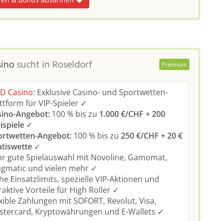
ino
sucht in
Roseldorf
Premium
D Casino
: Exklusive Casino- und Sportwetten-
ttform für VIP-Spieler ✓
sino-Angebot:
100 % bis zu
1.000 €/CHF + 200
ispiele
✓
ortwetten-Angebot:
100 % bis zu
250 €/CHF + 20 €
atiswette
✓
hr gute Spielauswahl mit Novoline, Gamomat,
agmatic und vielen mehr ✓
e Einsatzlimits, spezielle VIP-Aktionen und
raktive Vorteile für High Roller ✓
xible Zahlungen mit SOFORT, Revolut, Visa,
stercard, Kryptowährungen und E-Wallets ✓