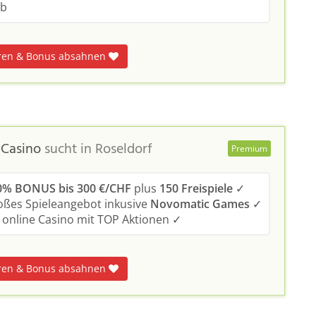
ub
eren & Bonus absahnen
 Casino
sucht in
Roseldorf
Premium
0% BONUS bis 300 €/CHF
plus
150 Freispiele
✓
oßes Spieleangebot inkusive
Novomatic Games
✓
 online Casino mit TOP Aktionen ✓
eren & Bonus absahnen