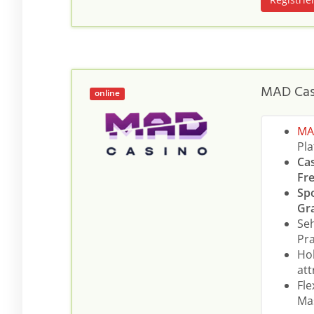
MAD Cas
online
MA
Pla
Ca
Fre
Sp
Gr
Se
Pr
Hoh
att
Fle
Ma