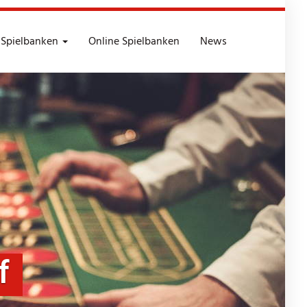
Spielbanken
Online Spielbanken
News
f