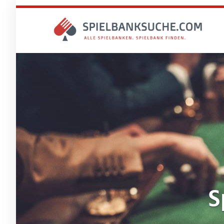
Skip
to
main
content
S