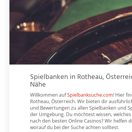
Spielbanken in Rotheau, Österreic
Nähe
Willkommen auf
Spielbanksuche.com
! Hier f
Rotheau, Österreich. Wir bieten dir ausführli
und Bewertungen zu allen Spielbanken und Sp
der Umgebung. Du möchtest wissen, welches C
nach den besten Online Casinos? Wir helfen dir
worauf du bei der Suche achten solltest.