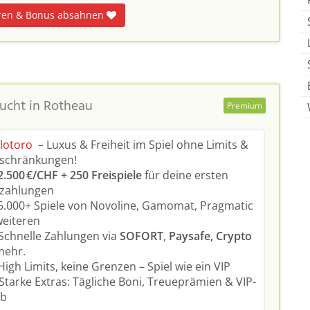
eren & Bonus absahnen
ucht in
Rotheau
Premium
lotoro
– Luxus & Freiheit im Spiel ohne Limits &
nschränkungen!
2.500 €/CHF + 250 Freispiele
für deine ersten
nzahlungen
5.000+ Spiele von Novoline, Gamomat, Pragmatic
weiteren
Schnelle Zahlungen via
SOFORT
,
Paysafe, Crypto
mehr.
High Limits, keine Grenzen – Spiel wie ein VIP
Starke Extras: Tägliche Boni, Treueprämien & VIP-
ub