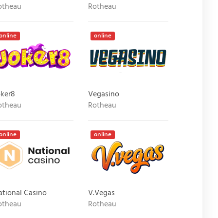
otheau
Rotheau
online
online
oker8
Vegasino
otheau
Rotheau
online
online
ational Casino
V.Vegas
otheau
Rotheau