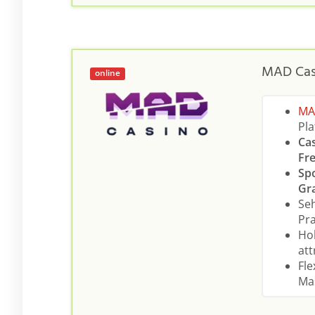
MAD Cas
online
MA
Pla
Ca
Fre
Sp
Gr
Se
Pr
Hoh
att
Fle
Ma