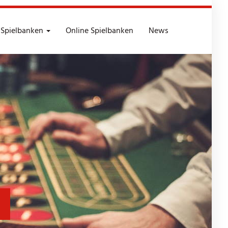
Spielbanken
Online Spielbanken
News