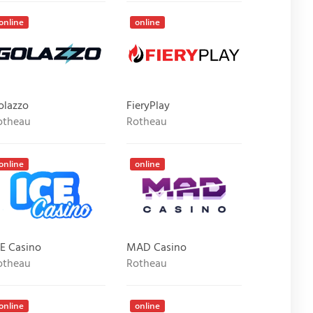
online
online
olazzo
FieryPlay
otheau
Rotheau
online
online
CE Casino
MAD Casino
otheau
Rotheau
online
online