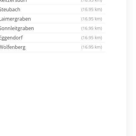
Reitzersdorf
Steubach
(16.95 km)
Laimergraben
(16.95 km)
Sonnleitgraben
(16.95 km)
Eggendorf
(16.95 km)
Wolfenberg
(16.95 km)