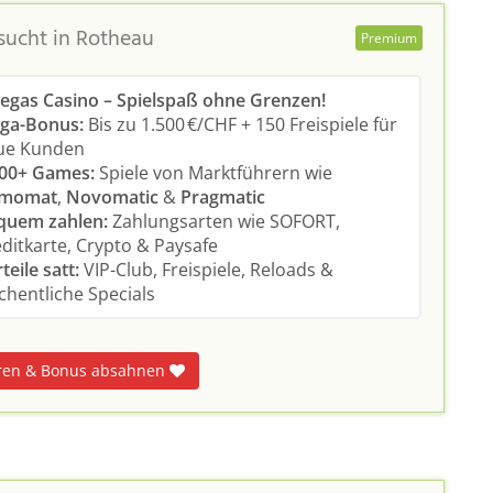
sucht in
Rotheau
Premium
egas Casino – Spielspaß ohne Grenzen!
ga-Bonus:
Bis zu 1.500 €/CHF + 150 Freispiele für
ue Kunden
000+ Games:
Spiele von Marktführern wie
momat
,
Novomatic
&
Pragmatic
quem zahlen:
Zahlungsarten wie SOFORT,
ditkarte, Crypto & Paysafe
teile satt:
VIP-Club, Freispiele, Reloads &
hentliche Specials
eren & Bonus absahnen