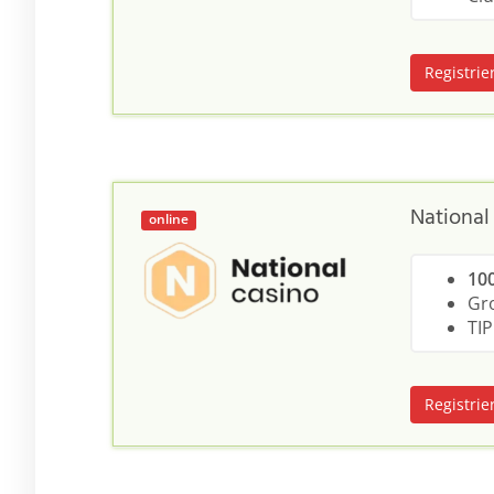
Registri
National
online
10
Gr
TIP
Registri