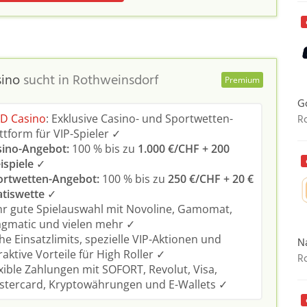
ino
sucht in
Rothweinsdorf
Premium
G
D Casino
: Exklusive Casino- und Sportwetten-
R
ttform für VIP-Spieler ✓
sino-Angebot:
100 % bis zu
1.000 €/CHF + 200
ispiele
✓
ortwetten-Angebot:
100 % bis zu
250 €/CHF + 20 €
atiswette
✓
hr gute Spielauswahl mit Novoline, Gamomat,
agmatic und vielen mehr ✓
e Einsatzlimits, spezielle VIP-Aktionen und
N
raktive Vorteile für High Roller ✓
R
xible Zahlungen mit SOFORT, Revolut, Visa,
stercard, Kryptowährungen und E-Wallets ✓