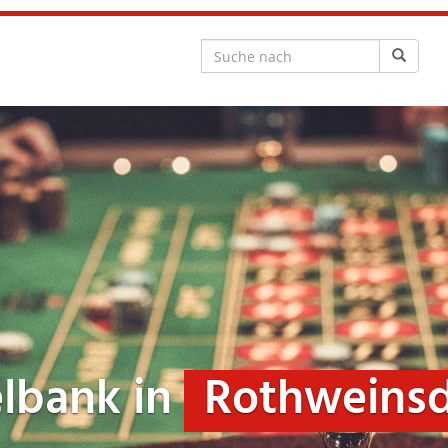
elbank in
Rothweinsd