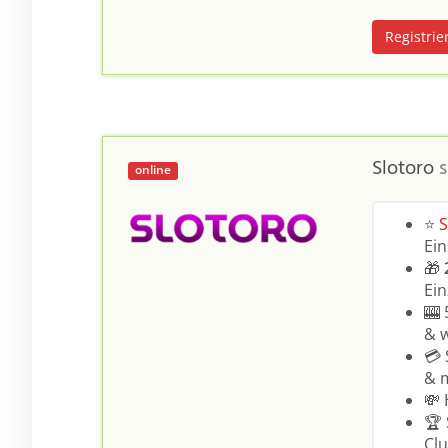
Registri
Slotoro
s
online
⭐
S
Ei
🎁
Ei
🎰 
& 
💳 
& 
💸 
🏆 
Cl