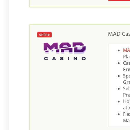
MAD Cas
online
MA
Pla
Ca
Fre
Sp
Gr
Se
Pr
Hoh
att
Fle
Ma