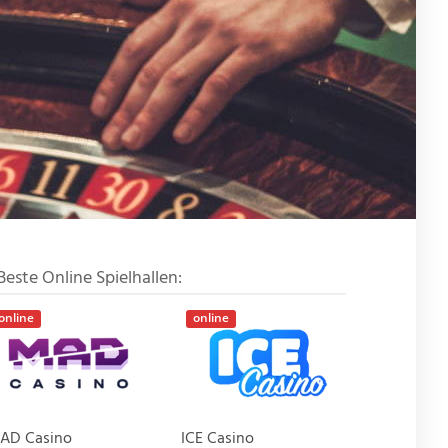
Beste Online Spielhallen:
online
online
AD Casino
ICE Casino