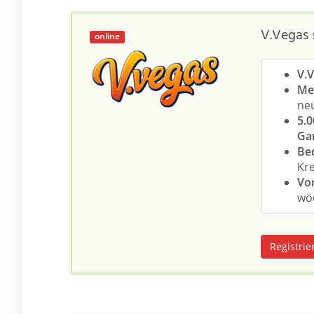
V.Vegas
online
V.V
Me
ne
5.
Ga
Be
Kre
Vor
wöc
Registri