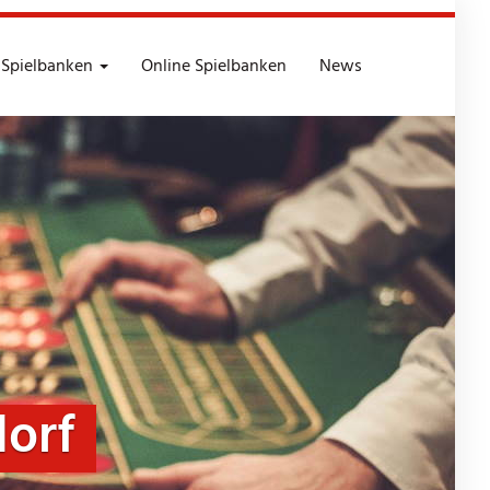
Spielbanken
Online Spielbanken
News
orf