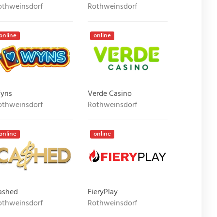
othweinsdorf
Rothweinsdorf
online
online
yns
Verde Casino
othweinsdorf
Rothweinsdorf
online
online
ashed
FieryPlay
othweinsdorf
Rothweinsdorf