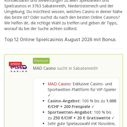
Kontaktdaten und Bewertungen zu allen Spielbanken und
Spielcasinos in 3763 Sabatenreith, Niederösterreich und der
Umgebung. Du möchtest wissen, welches Casino in deiner Nähe
das beste ist? Oder suchst du nach den besten Online Casinos?
Wir helfen dir, die richtige Wahl zu treffen und geben dir Tipps,
worauf du bei der Suche achten solltest.
Top 12 Online Spielcasinos August 2026 mit Bonus
Premium
online
MAD Casino
sucht in
Sabatenreith
MAD Casino
: Exklusive Casino- und
Sportwetten-Plattform für VIP-Spieler
✓
Casino-Angebot:
100 % bis zu
1.000
€/CHF + 200 Freispiele
✓
Sportwetten-Angebot:
100 % bis
zu
250 €/CHF + 20 € Gratiswette
✓
Sehr gute Spielauswahl mit Novoline,