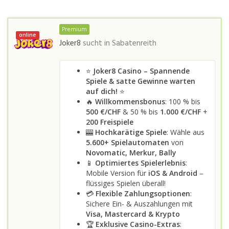
Premium
online
Joker8
sucht in
Sabatenreith
⭐
Joker8 Casino – Spannende
Spiele & satte Gewinne warten
auf dich!
⭐
🔥
Willkommensbonus
: 100 % bis
500 €/CHF
& 50 % bis
1.000 €/CHF
+
200 Freispiele
🎰
Hochkarätige Spiele
: Wähle aus
5.600+ Spielautomaten
von
Novomatic, Merkur, Bally
📱
Optimiertes Spielerlebnis
:
Mobile Version für
iOS & Android
–
flüssiges Spielen überall!
💳
Flexible Zahlungsoptionen
:
Sichere Ein- & Auszahlungen mit
Visa, Mastercard & Krypto
🏆
Exklusive Casino-Extras
: