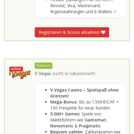
Revolut, Visa, Mastercard,
Kryptowährungen und E-Wallets ✓
Registrieren & Bonus absahnen
Premium
online
V.Vegas
sucht in
Sabatenreith
V.Vegas Casino – Spielspaß ohne
Grenzen!
Mega-Bonus:
Bis zu 1.500 €/CHF +
150 Freispiele für neue Kunden
5.000+ Games:
Spiele von
Marktführern wie
Gamomat
,
Novomatic
&
Pragmatic
Bequem zahlen:
Zahlungsarten wie