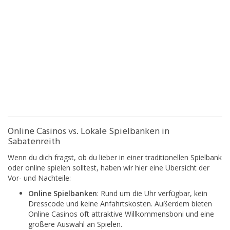
Online Casinos vs. Lokale Spielbanken in
Sabatenreith
Wenn du dich fragst, ob du lieber in einer traditionellen Spielbank
oder online spielen solltest, haben wir hier eine Übersicht der
Vor- und Nachteile:
Online Spielbanken
: Rund um die Uhr verfügbar, kein
Dresscode und keine Anfahrtskosten. Außerdem bieten
Online Casinos oft attraktive Willkommensboni und eine
größere Auswahl an Spielen.