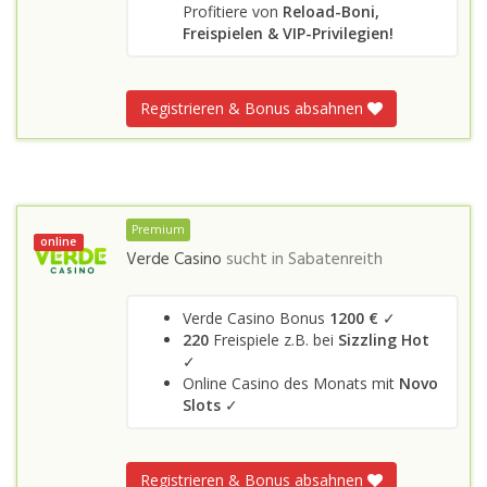
Profitiere von
Reload-Boni,
Freispielen & VIP-Privilegien!
Registrieren & Bonus absahnen
Premium
online
Verde Casino
sucht in
Sabatenreith
Verde Casino Bonus
1200 €
✓
220
Freispiele z.B. bei
Sizzling Hot
✓
Online Casino des Monats mit
Novo
Slots
✓
Registrieren & Bonus absahnen