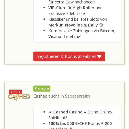
für extra Gewinnchancen
VIP-Club
für
High Roller
und
exklusive Erlebnisse
Klassiker und beliebte Slots von
Merkur
,
Novoline
&
Bally
🎲
Komfortable Zahlungen via
Bitcoin
,
Visa
und mehr ✔️
Registrieren & Bonus absahnen
Premium
online
Cashed
sucht in
Sabatenreith
★
Cashed Casino
– Deine Online-
Spielbank!
100% bis 500 €/CHF
Bonus +
200