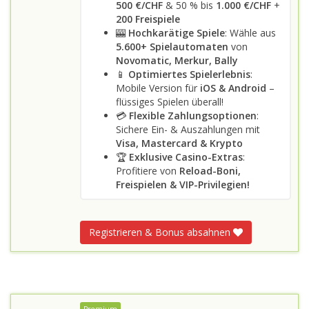
500 €/CHF
& 50 % bis
1.000 €/CHF
+
200 Freispiele
🎰
Hochkarätige Spiele
: Wähle aus
5.600+ Spielautomaten
von
Novomatic, Merkur, Bally
📱
Optimiertes Spielerlebnis
:
Mobile Version für
iOS & Android
–
flüssiges Spielen überall!
💳
Flexible Zahlungsoptionen
:
Sichere Ein- & Auszahlungen mit
Visa, Mastercard & Krypto
🏆
Exklusive Casino-Extras
:
Profitiere von
Reload-Boni,
Freispielen & VIP-Privilegien!
Registrieren & Bonus absahnen