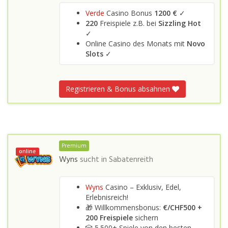
Verde
Casino Bonus
1200 €
✓
220
Freispiele z.B. bei
Sizzling Hot
✓
Online Casino des Monats mit
Novo
Slots
✓
Registrieren & Bonus absahnen
Premium
online
Wyns
sucht in
Sabatenreith
Wyns
Casino – Exklusiv, Edel,
Erlebnisreich!
🎁 Willkommensbonus:
€/CHF500 +
200 Freispiele
sichern
🎲 5.500+ Spiele von den besten