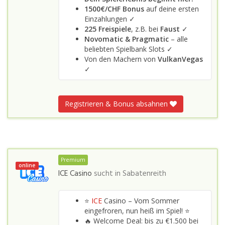
1500€/CHF Bonus
auf deine ersten
Einzahlungen ✓
225 Freispiele
, z.B. bei
Faust
✓
Novomatic & Pragmatic
– alle
beliebten Spielbank Slots ✓
Von den Machern von
VulkanVegas
✓
Registrieren & Bonus absahnen
Premium
online
ICE Casino
sucht in
Sabatenreith
⭐
ICE
Casino – Vom Sommer
eingefroren, nun heiß im Spiel! ⭐
🔥 Welcome Deal: bis zu €1.500 bei