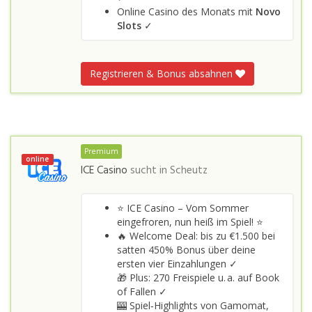
Online Casino des Monats mit
Novo
Slots
✓
Registrieren & Bonus absahnen
Premium
online
ICE Casino
sucht in
Scheutz
⭐ ICE Casino – Vom Sommer
eingefroren, nun heiß im Spiel! ⭐
🔥 Welcome Deal: bis zu €1.500 bei
satten 450% Bonus über deine
ersten vier Einzahlungen ✓
🎁 Plus: 270 Freispiele u. a. auf Book
of Fallen ✓
🎰 Spiel‑Highlights von Gamomat,