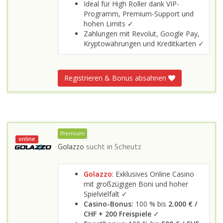
Ideal für High Roller dank VIP-
Programm, Premium-Support und
hohen Limits ✓
Zahlungen mit Revolut, Google Pay,
Kryptowährungen und Kreditkarten ✓
Registrieren & Bonus absahnen
Premium
online
Golazzo
sucht in
Scheutz
Golazzo
: Exklusives Online Casino
mit großzügigen Boni und hoher
Spielvielfalt ✓
Casino-Bonus:
100 % bis
2.000 € /
CHF + 200 Freispiele
✓