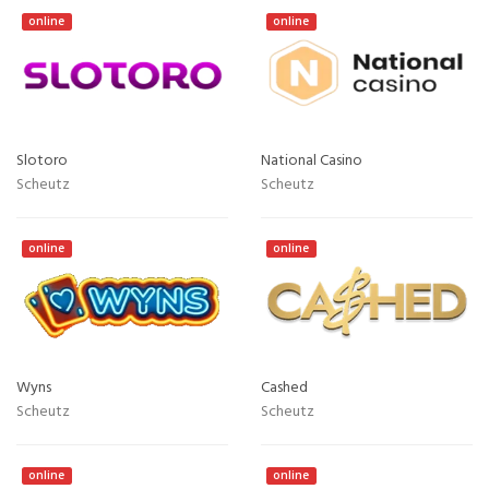
online
online
Slotoro
National Casino
Scheutz
Scheutz
online
online
Wyns
Cashed
Scheutz
Scheutz
online
online