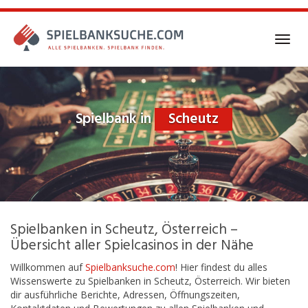
Skip
to
main
Toggl
content
navig
Spielbank in
Scheutz
Spielbanken in Scheutz, Österreich –
Übersicht aller Spielcasinos in der Nähe
Willkommen auf
Spielbanksuche.com
! Hier findest du alles
Wissenswerte zu Spielbanken in Scheutz, Österreich. Wir bieten
dir ausführliche Berichte, Adressen, Öffnungszeiten,