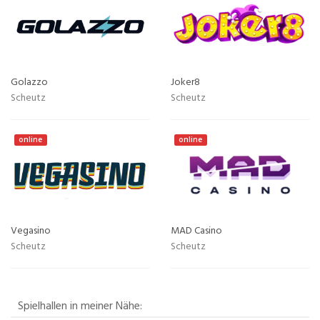
Golazzo
Joker8
Scheutz
Scheutz
online
online
Vegasino
MAD Casino
Scheutz
Scheutz
Spielhallen in meiner Nähe: