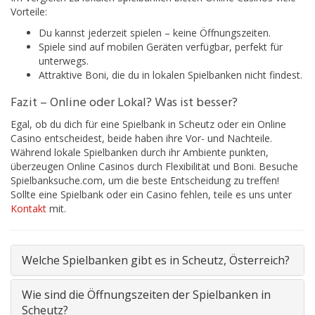
Vorteile:
Du kannst jederzeit spielen – keine Öffnungszeiten.
Spiele sind auf mobilen Geräten verfügbar, perfekt für
unterwegs.
Attraktive Boni, die du in lokalen Spielbanken nicht findest.
Fazit – Online oder Lokal? Was ist besser?
Egal, ob du dich für eine Spielbank in Scheutz oder ein Online
Casino entscheidest, beide haben ihre Vor- und Nachteile.
Während lokale Spielbanken durch ihr Ambiente punkten,
überzeugen Online Casinos durch Flexibilität und Boni. Besuche
Spielbanksuche.com, um die beste Entscheidung zu treffen!
Sollte eine Spielbank oder ein Casino fehlen, teile es uns unter
Kontakt
mit.
Welche Spielbanken gibt es in Scheutz, Österreich?
Wie sind die Öffnungszeiten der Spielbanken in
Scheutz?