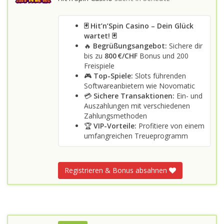
🃏 Hit’n’Spin Casino – Dein Glück
wartet! 🃏
🔥
Begrüßungsangebot:
Sichere dir
bis zu
800 €/CHF
Bonus und 200
Freispiele
🎮
Top-Spiele:
Slots führenden
Softwareanbietern wie Novomatic
💳
Sichere Transaktionen:
Ein- und
Auszahlungen mit verschiedenen
Zahlungsmethoden
🏆
VIP-Vorteile:
Profitiere von einem
umfangreichen Treueprogramm
Registrieren & Bonus absahnen