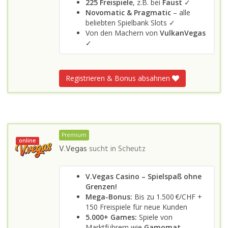
225 Freispiele
, z.B. bei
Faust
✓
Novomatic & Pragmatic
– alle
beliebten Spielbank Slots ✓
Von den Machern von
VulkanVegas
✓
Registrieren & Bonus absahnen
Premium
online
V.Vegas
sucht in
Scheutz
V.Vegas Casino – Spielspaß ohne
Grenzen!
Mega-Bonus:
Bis zu 1.500 €/CHF +
150 Freispiele für neue Kunden
5.000+ Games:
Spiele von
Marktführern wie
Gamomat
,