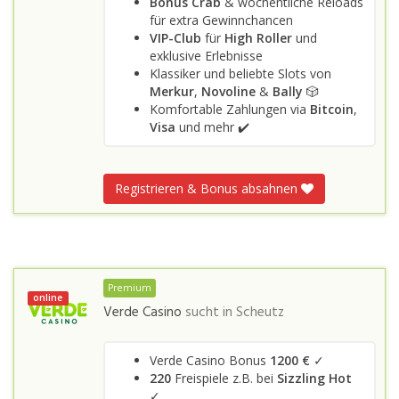
Bonus Crab
& wöchentliche Reloads
für extra Gewinnchancen
VIP-Club
für
High Roller
und
exklusive Erlebnisse
Klassiker und beliebte Slots von
Merkur
,
Novoline
&
Bally
🎲
Komfortable Zahlungen via
Bitcoin
,
Visa
und mehr ✔️
Registrieren & Bonus absahnen
Premium
online
Verde Casino
sucht in
Scheutz
Verde Casino Bonus
1200 €
✓
220
Freispiele z.B. bei
Sizzling Hot
✓