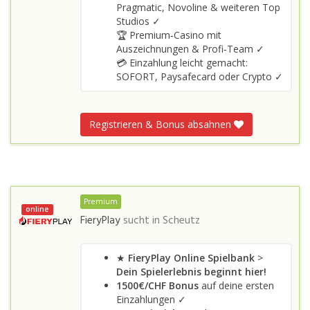
Pragmatic, Novoline & weiteren Top
Studios ✓
🏆 Premium‑Casino mit
Auszeichnungen & Profi‑Team ✓
💳 Einzahlung leicht gemacht:
SOFORT, Paysafecard oder Crypto ✓
Registrieren & Bonus absahnen
Premium
online
FieryPlay
sucht in
Scheutz
★
FieryPlay Online Spielbank
>
Dein Spielerlebnis beginnt hier!
1500€/CHF Bonus
auf deine ersten
Einzahlungen ✓