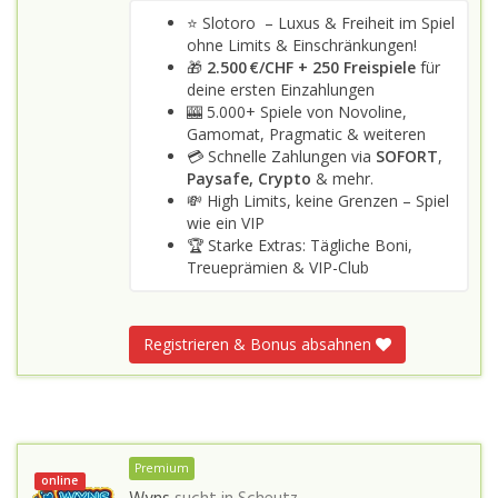
⭐ Slotoro – Luxus & Freiheit im Spiel
ohne Limits & Einschränkungen!
🎁
2.500 €/CHF + 250 Freispiele
für
deine ersten Einzahlungen
🎰 5.000+ Spiele von Novoline,
Gamomat, Pragmatic & weiteren
💳 Schnelle Zahlungen via
SOFORT
,
Paysafe, Crypto
& mehr.
💸 High Limits, keine Grenzen – Spiel
wie ein VIP
🏆 Starke Extras: Tägliche Boni,
Treueprämien & VIP-Club
Registrieren & Bonus absahnen
Premium
online