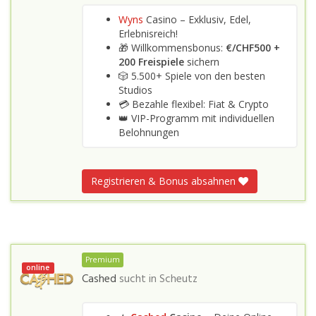
Wyns
Casino – Exklusiv, Edel,
Erlebnisreich!
🎁 Willkommensbonus:
€/CHF500 +
200 Freispiele
sichern
🎲 5.500+ Spiele von den besten
Studios
💳 Bezahle flexibel: Fiat & Crypto
👑 VIP-Programm mit individuellen
Belohnungen
Registrieren & Bonus absahnen
Premium
online
Cashed
sucht in
Scheutz