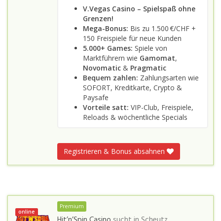
V.Vegas Casino – Spielspaß ohne
Grenzen!
Mega-Bonus:
Bis zu 1.500 €/CHF +
150 Freispiele für neue Kunden
5.000+ Games:
Spiele von
Marktführern wie
Gamomat
,
Novomatic
&
Pragmatic
Bequem zahlen:
Zahlungsarten wie
SOFORT, Kreditkarte, Crypto &
Paysafe
Vorteile satt:
VIP-Club, Freispiele,
Reloads & wöchentliche Specials
Registrieren & Bonus absahnen
Premium
online
Hit’n’Spin Casino
sucht in
Scheutz