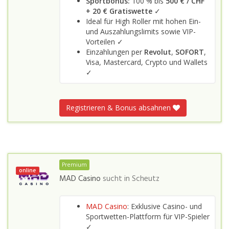
Sportbonus:
100 % bis
500 € / CHF
+ 20 € Gratiswette
✓
Ideal für High Roller mit hohen Ein-
und Auszahlungslimits sowie VIP-
Vorteilen ✓
Einzahlungen per
Revolut
,
SOFORT
,
Visa, Mastercard, Crypto und Wallets
✓
Registrieren & Bonus absahnen
Premium
online
MAD Casino
sucht in
Scheutz
MAD Casino
: Exklusive Casino- und
Sportwetten-Plattform für VIP-Spieler
✓