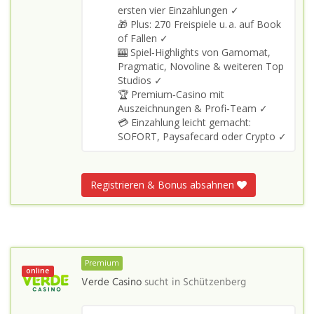
ersten vier Einzahlungen ✓
🎁 Plus: 270 Freispiele u. a. auf Book
of Fallen ✓
🎰 Spiel‑Highlights von Gamomat,
Pragmatic, Novoline & weiteren Top
Studios ✓
🏆 Premium‑Casino mit
Auszeichnungen & Profi‑Team ✓
💳 Einzahlung leicht gemacht:
SOFORT, Paysafecard oder Crypto ✓
Registrieren & Bonus absahnen
Premium
online
Verde Casino
sucht in
Schützenberg