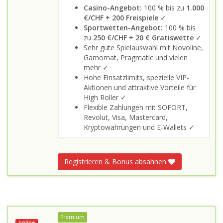
Casino-Angebot:
100 % bis zu
1.000
€/CHF + 200 Freispiele
✓
Sportwetten-Angebot:
100 % bis
zu
250 €/CHF + 20 € Gratiswette
✓
Sehr gute Spielauswahl mit Novoline,
Gamomat, Pragmatic und vielen
mehr ✓
Hohe Einsatzlimits, spezielle VIP-
Aktionen und attraktive Vorteile für
High Roller ✓
Flexible Zahlungen mit SOFORT,
Revolut, Visa, Mastercard,
Kryptowährungen und E-Wallets ✓
Registrieren & Bonus absahnen
Premium
online