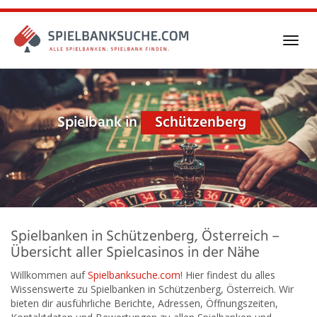
Skip
to
main
Toggl
content
navig
Spielbank in
Schützenberg
Spielbanken in Schützenberg, Österreich –
Übersicht aller Spielcasinos in der Nähe
Willkommen auf
Spielbanksuche.com
! Hier findest du alles
Wissenswerte zu Spielbanken in Schützenberg, Österreich. Wir
bieten dir ausführliche Berichte, Adressen, Öffnungszeiten,