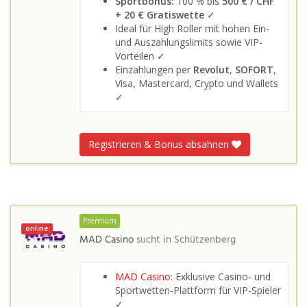
Sportbonus:
100 % bis
500 € / CHF
+ 20 € Gratiswette
✓
Ideal für High Roller mit hohen Ein-
und Auszahlungslimits sowie VIP-
Vorteilen ✓
Einzahlungen per
Revolut
,
SOFORT
,
Visa, Mastercard, Crypto und Wallets
✓
Registrieren & Bonus absahnen
Premium
online
MAD Casino
sucht in
Schützenberg
MAD Casino
: Exklusive Casino- und
Sportwetten-Plattform für VIP-Spieler
✓