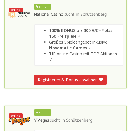
Premium
online
National Casino
sucht in
Schützenberg
100% BONUS bis 300 €/CHF
plus
150 Freispiele
✓
Großes Spieleangebot inkusive
Novomatic Games
✓
TIP online Casino mit TOP Aktionen
✓
Registrieren & Bonus absahnen
Premium
online
V.Vegas
sucht in
Schützenberg