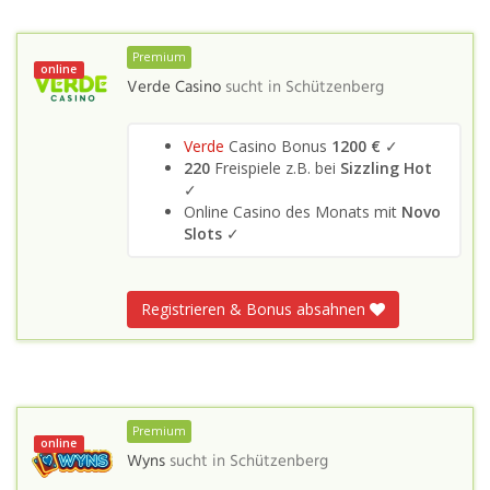
Premium
online
Verde Casino
sucht in
Schützenberg
Verde
Casino Bonus
1200 €
✓
220
Freispiele z.B. bei
Sizzling Hot
✓
Online Casino des Monats mit
Novo
Slots
✓
Registrieren & Bonus absahnen
Premium
online
Wyns
sucht in
Schützenberg