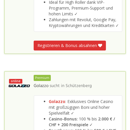
Ideal für High Roller dank VIP-
Programm, Premium-Support und
hohen Limits ✓
Zahlungen mit Revolut, Google Pay,
Kryptowährungen und Kreditkarten ✓
Registrieren & Bonus absahnen
Premium
online
Golazzo
sucht in
Schützenberg
Golazzo
: Exklusives Online Casino
mit großzügigen Boni und hoher
Spielvielfalt ✓
Casino-Bonus:
100 % bis
2.000 € /
CHF + 200 Freispiele
✓