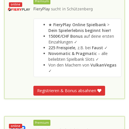
Premium
online
FieryPlay
sucht in
Schützenberg
★
FieryPlay Online Spielbank
>
Dein Spielerlebnis beginnt hier!
1500€/CHF Bonus
auf deine ersten
Einzahlungen ✓
225 Freispiele
, z.B. bei
Faust
✓
Novomatic & Pragmatic
– alle
beliebten Spielbank Slots ✓
Von den Machern von
VulkanVegas
✓
Registrieren & Bonus absahnen
Premium
online