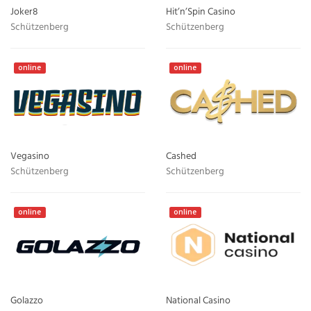
Joker8
Hit’n’Spin Casino
Schützenberg
Schützenberg
online
online
Vegasino
Cashed
Schützenberg
Schützenberg
online
online
Golazzo
National Casino