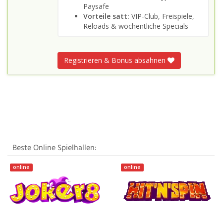
Paysafe
Vorteile satt:
VIP-Club, Freispiele,
Reloads & wöchentliche Specials
Registrieren & Bonus absahnen
Beste Online Spielhallen:
online
online