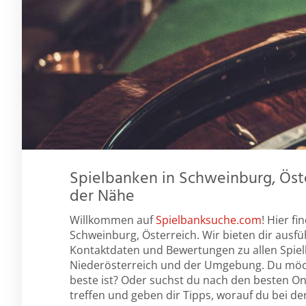
Spielbanken in Schweinburg, Öster
der Nähe
Willkommen auf
Spielbanksuche.com
! Hier f
Schweinburg, Österreich. Wir bieten dir ausfü
Kontaktdaten und Bewertungen zu allen Spiel
Niederösterreich und der Umgebung. Du möch
beste ist? Oder suchst du nach den besten Onli
treffen und geben dir Tipps, worauf du bei der