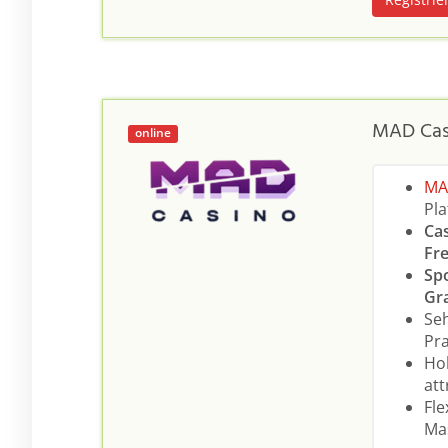
MAD Cas
online
MA
Pla
Ca
Fre
Sp
Gr
Se
Pr
Hoh
att
Fle
Ma