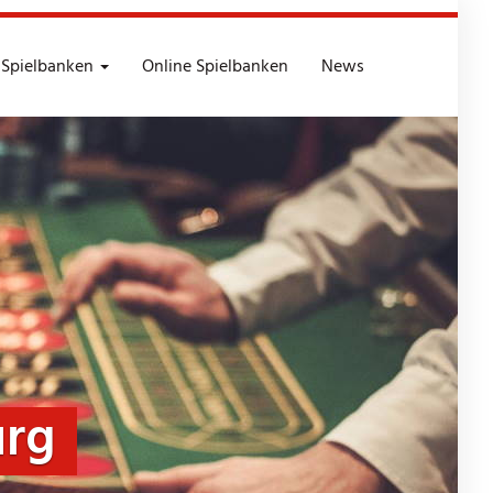
Spielbanken
Online Spielbanken
News
rg