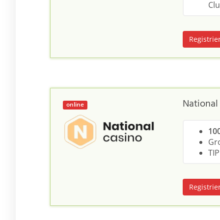
Cl
Registri
National
online
10
Gr
TIP
Registri