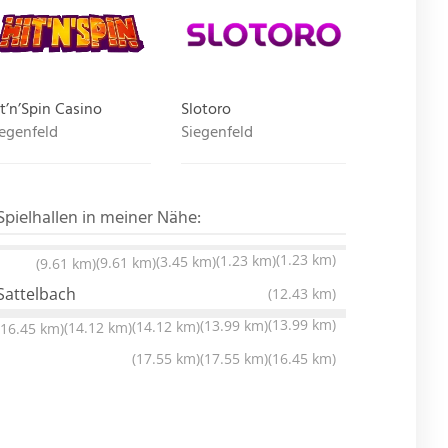
t’n’Spin Casino
Slotoro
iegenfeld
Siegenfeld
Spielhallen in meiner Nähe:
(1.23 km)
(1.23 km)
(3.45 km)
(9.61 km)
(9.61 km)
Sattelbach
(12.43 km)
(13.99 km)
(13.99 km)
(14.12 km)
(14.12 km)
(16.45 km)
(17.55 km)
(17.55 km)
(16.45 km)