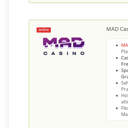
MAD Cas
online
MA
Pla
Ca
Fre
Sp
Gr
Se
Pr
Hoh
att
Fle
Ma