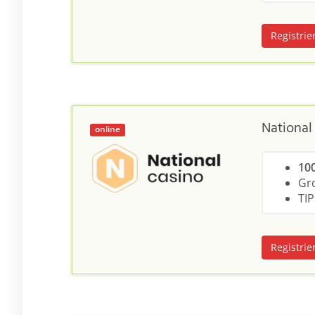
Registri
National
online
10
Gr
TIP
Registri