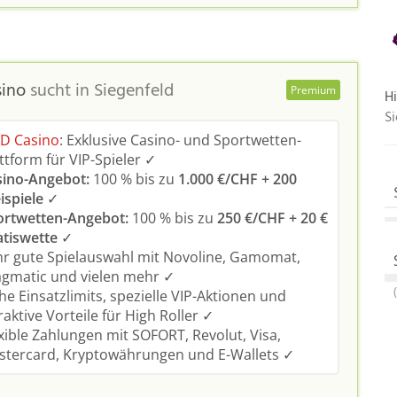
ino
sucht in
Siegenfeld
Premium
Hi
S
D Casino
: Exklusive Casino- und Sportwetten-
ttform für VIP-Spieler ✓
sino-Angebot:
100 % bis zu
1.000 €/CHF + 200
ispiele
✓
ortwetten-Angebot:
100 % bis zu
250 €/CHF + 20 €
atiswette
✓
hr gute Spielauswahl mit Novoline, Gamomat,
agmatic und vielen mehr ✓
e Einsatzlimits, spezielle VIP-Aktionen und
raktive Vorteile für High Roller ✓
xible Zahlungen mit SOFORT, Revolut, Visa,
stercard, Kryptowährungen und E-Wallets ✓