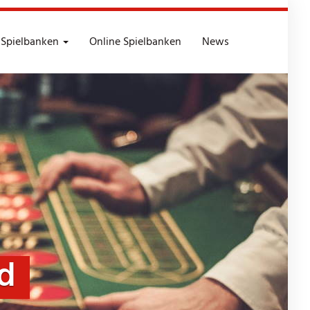
Spielbanken
Online Spielbanken
News
ld