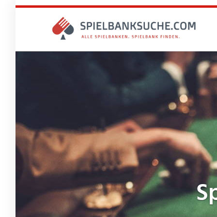
Skip
to
main
content
S