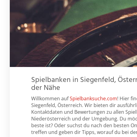
Spielbanken in Siegenfeld, Österr
der Nähe
Willkommen auf
Spielbanksuche.com
! Hier f
Siegenfeld, Österreich. Wir bieten dir ausführ
Kontaktdaten und Bewertungen zu allen Spielb
Niederösterreich und der Umgebung. Du möch
beste ist? Oder suchst du nach den besten Onli
treffen und geben dir Tipps, worauf du bei der