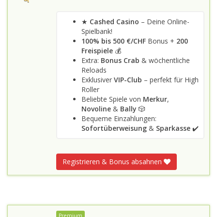
★
Cashed Casino
– Deine Online-
Spielbank!
100% bis 500 €/CHF
Bonus +
200
Freispiele
💰
Extra:
Bonus Crab
& wöchentliche
Reloads
Exklusiver
VIP-Club
– perfekt für High
Roller
Beliebte Spiele von
Merkur
,
Novoline
&
Bally
🎲
Bequeme Einzahlungen:
Sofortüberweisung
&
Sparkasse
✔️
Registrieren & Bonus absahnen
Premium