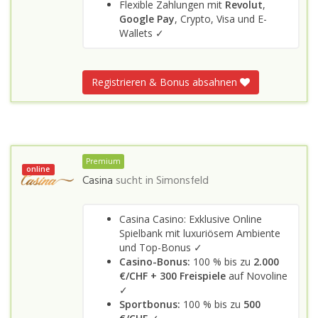
Flexible Zahlungen mit
Revolut
,
Google Pay
, Crypto, Visa und E-
Wallets ✓
Registrieren & Bonus absahnen
Premium
online
Casina
sucht in
Simonsfeld
Casina Casino: Exklusive Online
Spielbank mit luxuriösem Ambiente
und Top-Bonus ✓
Casino-Bonus:
100 % bis zu
2.000
€/CHF + 300 Freispiele
auf Novoline
✓
Sportbonus:
100 % bis zu
500