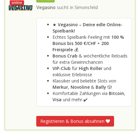
online
Vegasino
sucht in
Simonsfeld
★
Vegasino – Deine edle Online-
Spielbank!
Echtes Spielbank-Feeling mit
100 %
Bonus bis 500 €/CHF
+
200
Freispiele
💰
Bonus Crab
& wöchentliche Reloads
für extra Gewinnchancen
VIP-Club
für
High Roller
und
exklusive Erlebnisse
Klassiker und beliebte Slots von
Merkur
,
Novoline
&
Bally
🎲
Komfortable Zahlungen via
Bitcoin
,
Visa
und mehr ✔️
Registrieren & Bonus absahnen