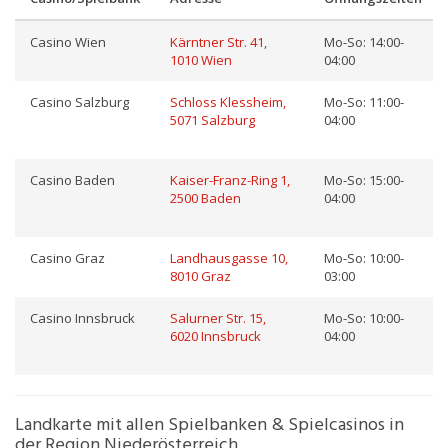
Casino Wien
Kärntner Str. 41,
Mo-So: 14:00-
1010 Wien
04:00
Casino Salzburg
Schloss Klessheim,
Mo-So: 11:00-
5071 Salzburg
04:00
Casino Baden
Kaiser-Franz-Ring 1,
Mo-So: 15:00-
2500 Baden
04:00
Casino Graz
Landhausgasse 10,
Mo-So: 10:00-
8010 Graz
03:00
Casino Innsbruck
Salurner Str. 15,
Mo-So: 10:00-
6020 Innsbruck
04:00
Landkarte mit allen Spielbanken & Spielcasinos in
der Region Niederösterreich