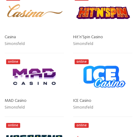
Casina
Hit’n’Spin Casino
Simonsfeld
Simonsfeld
online
online
MAD Casino
ICE Casino
Simonsfeld
Simonsfeld
online
online