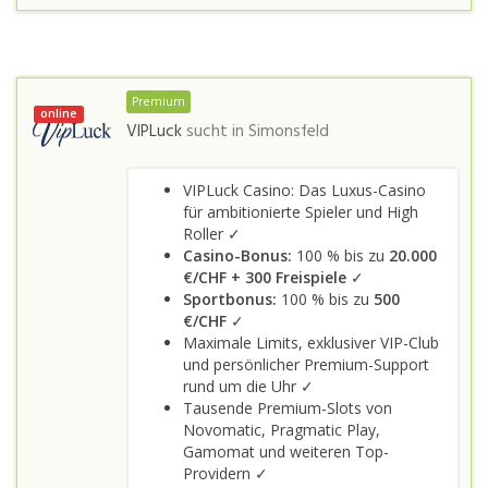
Premium
online
VIPLuck
sucht in
Simonsfeld
VIPLuck Casino: Das Luxus-Casino
für ambitionierte Spieler und High
Roller ✓
Casino-Bonus:
100 % bis zu
20.000
€/CHF + 300 Freispiele
✓
Sportbonus:
100 % bis zu
500
€/CHF
✓
Maximale Limits, exklusiver VIP-Club
und persönlicher Premium-Support
rund um die Uhr ✓
Tausende Premium-Slots von
Novomatic, Pragmatic Play,
Gamomat und weiteren Top-
Providern ✓