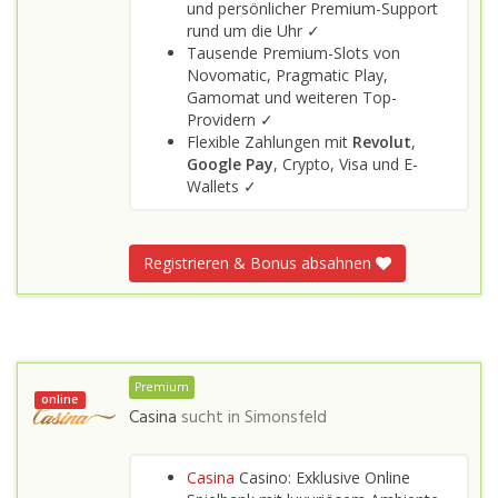
und persönlicher Premium-Support
rund um die Uhr ✓
Tausende Premium-Slots von
Novomatic, Pragmatic Play,
Gamomat und weiteren Top-
Providern ✓
Flexible Zahlungen mit
Revolut
,
Google Pay
, Crypto, Visa und E-
Wallets ✓
Registrieren & Bonus absahnen
Premium
online
Casina
sucht in
Simonsfeld
Casina
Casino: Exklusive Online