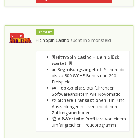
Premium
online
Hit’n’Spin Casino
sucht in
Simonsfeld
🃏 Hit’n’Spin Casino – Dein Glück
wartet! 🃏
🔥
Begrüßungsangebot:
Sichere dir
bis zu
800 €/CHF
Bonus und 200
Freispiele
🎮
Top-Spiele:
Slots führenden
Softwareanbietern wie Novomatic
💳
Sichere Transaktionen:
Ein- und
Auszahlungen mit verschiedenen
Zahlungsmethoden
🏆
VIP-Vorteile:
Profitiere von einem
umfangreichen Treueprogramm