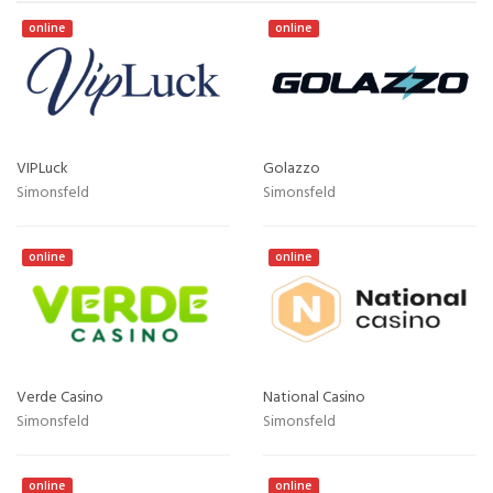
online
online
VIPLuck
Golazzo
Simonsfeld
Simonsfeld
online
online
Verde Casino
National Casino
Simonsfeld
Simonsfeld
online
online