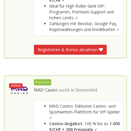
€/CHF
✓
Ideal für High Roller dank VIP-
Programm, Premium-Support und
hohen Limits ✓
Zahlungen mit Revolut, Google Pay,
Kryptowährungen und Kreditkarten ✓
Registrieren & Bonus absahnen
Premium
online
MAD Casino
sucht in
Simonsfeld
MAD Casino: Exklusive Casino- und
Sportwetten-Plattform für VIP-Spieler
✓
Casino-Angebot:
100 % bis zu
1.000
€/CHF + 200 Freispiele
✓