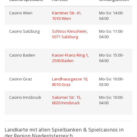
Casino Wien
Kärntner Str. 41,
Mo-So: 14:00-
1010 Wien
04:00
Casino Salzburg
Schloss Klessheim,
Mo-So: 11:00-
5071 Salzburg
04:00
Casino Baden
Kaiser-Franz-Ring 1,
Mo-So: 15:00-
2500 Baden
04:00
Casino Graz
Landhausgasse 10,
Mo-So: 10:00-
8010 Graz
03:00
Casino Innsbruck
Salurner Str. 15,
Mo-So: 10:00-
6020 Innsbruck
04:00
Landkarte mit allen Spielbanken & Spielcasinos in
der Region Niederösterreich