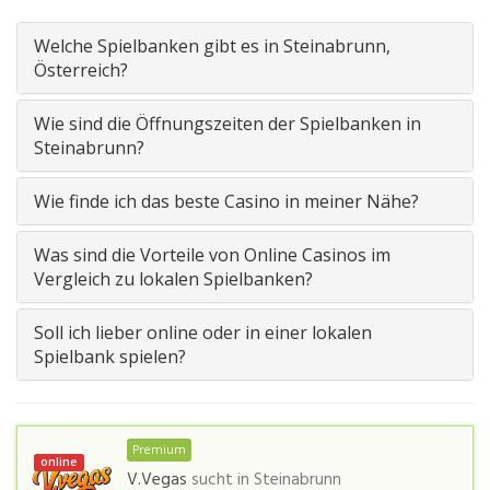
Welche Spielbanken gibt es in Steinabrunn,
Österreich?
Wie sind die Öffnungszeiten der Spielbanken in
Steinabrunn?
Wie finde ich das beste Casino in meiner Nähe?
Was sind die Vorteile von Online Casinos im
Vergleich zu lokalen Spielbanken?
Soll ich lieber online oder in einer lokalen
Spielbank spielen?
Premium
online
V.Vegas
sucht in
Steinabrunn