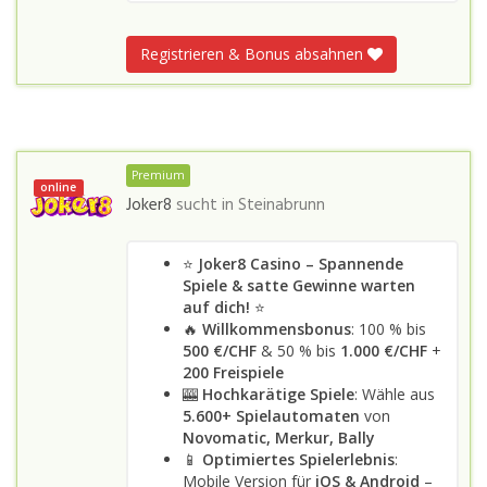
Registrieren & Bonus absahnen
Premium
online
Joker8
sucht in
Steinabrunn
⭐
Joker8 Casino – Spannende
Spiele & satte Gewinne warten
auf dich!
⭐
🔥
Willkommensbonus
: 100 % bis
500 €/CHF
& 50 % bis
1.000 €/CHF
+
200 Freispiele
🎰
Hochkarätige Spiele
: Wähle aus
5.600+ Spielautomaten
von
Novomatic, Merkur, Bally
📱
Optimiertes Spielerlebnis
:
Mobile Version für
iOS & Android
–