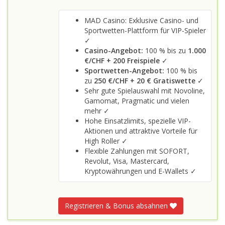
MAD Casino: Exklusive Casino- und
Sportwetten-Plattform für VIP-Spieler
✓
Casino-Angebot:
100 % bis zu
1.000
€/CHF + 200 Freispiele
✓
Sportwetten-Angebot:
100 % bis
zu
250 €/CHF + 20 € Gratiswette
✓
Sehr gute Spielauswahl mit Novoline,
Gamomat, Pragmatic und vielen
mehr ✓
Hohe Einsatzlimits, spezielle VIP-
Aktionen und attraktive Vorteile für
High Roller ✓
Flexible Zahlungen mit SOFORT,
Revolut, Visa, Mastercard,
Kryptowährungen und E-Wallets ✓
Registrieren & Bonus absahnen