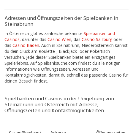
Adressen und Öffnungszeiten der Spielbanken in
Steinabrunn
In Österreich gibt es zahlreiche bekannte
Spielbanken und
Casinos,
darunter das
Casino Wien
, das
Casino Salzburg
oder
das
Casino Baden
. Auch in Steinabrunn, Niederösterreich kannst
du dein Glück am Roulette-, Blackjack- oder Pokertisch
versuchen. Jede dieser Spielbanken bietet ein einzigartiges
Spielerlebnis. Auf Spielbanksuche.com findest du alle nötigen
Informationen wie Öffnungszeiten, Adressen und
Kontaktmöglichkeiten, damit du schnell das passende Casino für
deinen Besuch findest.
Spielbanken und Casinos in der Umgebung von
Steinabrunn und Österreich mit Adresse,
Öffnungszeiten und Kontaktmöglichkeiten
Casino/Spielbank
Adresse
Öffnungszeiten