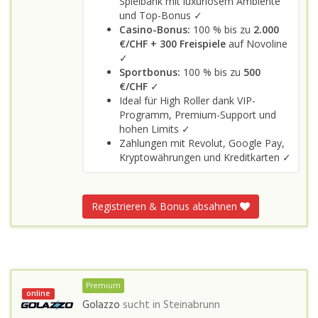
Spielbank mit luxuriösem Ambiente
und Top-Bonus ✓
Casino-Bonus:
100 % bis zu
2.000
€/CHF + 300 Freispiele
auf Novoline
✓
Sportbonus:
100 % bis zu
500
€/CHF
✓
Ideal für High Roller dank VIP-
Programm, Premium-Support und
hohen Limits ✓
Zahlungen mit Revolut, Google Pay,
Kryptowährungen und Kreditkarten ✓
Registrieren & Bonus absahnen
Premium
online
Golazzo
sucht in
Steinabrunn