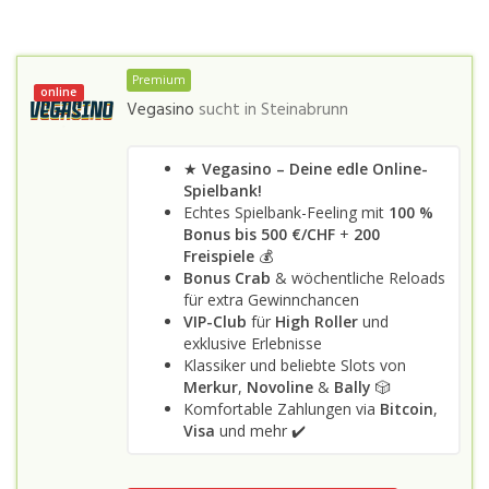
Premium
online
Vegasino
sucht in
Steinabrunn
★
Vegasino – Deine edle Online-
Spielbank!
Echtes Spielbank-Feeling mit
100 %
Bonus bis 500 €/CHF
+
200
Freispiele
💰
Bonus Crab
& wöchentliche Reloads
für extra Gewinnchancen
VIP-Club
für
High Roller
und
exklusive Erlebnisse
Klassiker und beliebte Slots von
Merkur
,
Novoline
&
Bally
🎲
Komfortable Zahlungen via
Bitcoin
,
Visa
und mehr ✔️