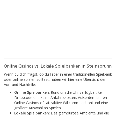
Online Casinos vs. Lokale Spielbanken in Steinabrunn
Wenn du dich fragst, ob du lieber in einer traditionellen Spielbank
oder online spielen solltest, haben wir hier eine Übersicht der
Vor- und Nachteile:
Online Spielbanken
: Rund um die Uhr verfügbar, kein
Dresscode und keine Anfahrtskosten. Außerdem bieten
Online Casinos oft attraktive Willkommensboni und eine
größere Auswahl an Spielen.
Lokale Spielbanken
: Das glamouröse Ambiente und die