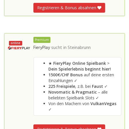
Registrieren & Bonus absahnen
Premium
online
FieryPlay
sucht in
Steinabrunn
★
FieryPlay Online Spielbank
>
Dein Spielerlebnis beginnt hier!
1500€/CHF Bonus
auf deine ersten
Einzahlungen ✓
225 Freispiele
, z.B. bei
Faust
✓
Novomatic & Pragmatic
– alle
beliebten Spielbank Slots ✓
Von den Machern von
VulkanVegas
✓