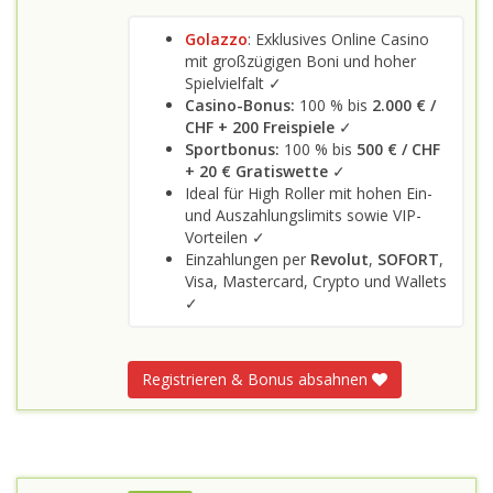
Golazzo
: Exklusives Online Casino
mit großzügigen Boni und hoher
Spielvielfalt ✓
Casino-Bonus:
100 % bis
2.000 € /
CHF + 200 Freispiele
✓
Sportbonus:
100 % bis
500 € / CHF
+ 20 € Gratiswette
✓
Ideal für High Roller mit hohen Ein-
und Auszahlungslimits sowie VIP-
Vorteilen ✓
Einzahlungen per
Revolut
,
SOFORT
,
Visa, Mastercard, Crypto und Wallets
✓
Registrieren & Bonus absahnen