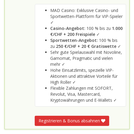
MAD Casino: Exklusive Casino- und
Sportwetten-Plattform für VIP-Spieler
✓
Casino-Angebot:
100 % bis zu
1.000
€/CHF + 200 Freispiele
✓
Sportwetten-Angebot:
100 % bis
zu
250 €/CHF + 20 € Gratiswette
✓
Sehr gute Spielauswahl mit Novoline,
Gamomat, Pragmatic und vielen
mehr ✓
Hohe Einsatzlimits, spezielle VIP-
Aktionen und attraktive Vorteile für
High Roller ✓
Flexible Zahlungen mit SOFORT,
Revolut, Visa, Mastercard,
Kryptowährungen und E-Wallets ✓
Registrieren & Bonus absahnen