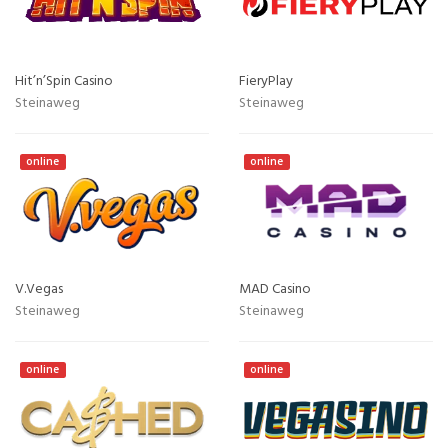
Hit’n’Spin Casino
FieryPlay
Steinaweg
Steinaweg
online
online
V.Vegas
MAD Casino
Steinaweg
Steinaweg
online
online