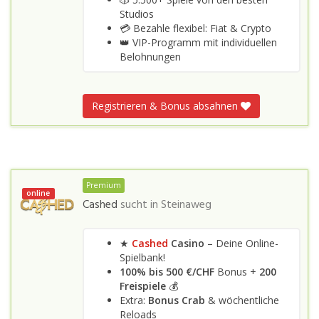
Studios
💳 Bezahle flexibel: Fiat & Crypto
👑 VIP-Programm mit individuellen
Belohnungen
Registrieren & Bonus absahnen
Premium
online
Cashed
sucht in
Steinaweg
★
Cashed
Casino
– Deine Online-
Spielbank!
100% bis 500 €/CHF
Bonus +
200
Freispiele
💰
Extra:
Bonus Crab
& wöchentliche
Reloads