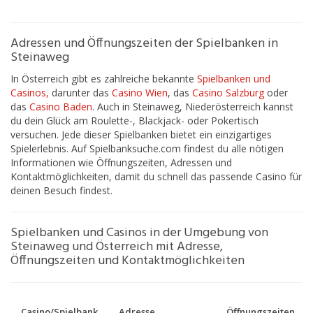
Adressen und Öffnungszeiten der Spielbanken in
Steinaweg
In Österreich gibt es zahlreiche bekannte
Spielbanken und
Casinos,
darunter das
Casino Wien
, das
Casino Salzburg
oder
das
Casino Baden
. Auch in Steinaweg, Niederösterreich kannst
du dein Glück am Roulette-, Blackjack- oder Pokertisch
versuchen. Jede dieser Spielbanken bietet ein einzigartiges
Spielerlebnis. Auf Spielbanksuche.com findest du alle nötigen
Informationen wie Öffnungszeiten, Adressen und
Kontaktmöglichkeiten, damit du schnell das passende Casino für
deinen Besuch findest.
Spielbanken und Casinos in der Umgebung von
Steinaweg und Österreich mit Adresse,
Öffnungszeiten und Kontaktmöglichkeiten
Casino/Spielbank
Adresse
Öffnungszeiten