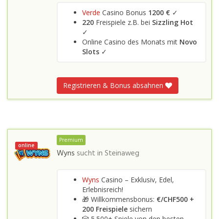
Verde
Casino Bonus
1200 €
✓
220
Freispiele z.B. bei
Sizzling Hot
✓
Online Casino des Monats mit
Novo
Slots
✓
Registrieren & Bonus absahnen
Premium
online
Wyns
sucht in
Steinaweg
Wyns
Casino – Exklusiv, Edel,
Erlebnisreich!
🎁 Willkommensbonus:
€/CHF500 +
200 Freispiele
sichern
🎲 5.500+ Spiele von den besten