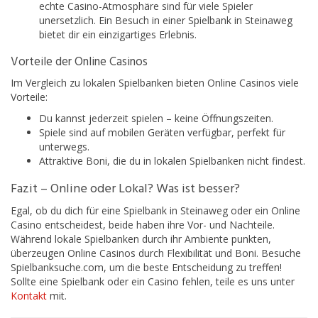
echte Casino-Atmosphäre sind für viele Spieler
unersetzlich. Ein Besuch in einer Spielbank in Steinaweg
bietet dir ein einzigartiges Erlebnis.
Vorteile der Online Casinos
Im Vergleich zu lokalen Spielbanken bieten Online Casinos viele
Vorteile:
Du kannst jederzeit spielen – keine Öffnungszeiten.
Spiele sind auf mobilen Geräten verfügbar, perfekt für
unterwegs.
Attraktive Boni, die du in lokalen Spielbanken nicht findest.
Fazit – Online oder Lokal? Was ist besser?
Egal, ob du dich für eine Spielbank in Steinaweg oder ein Online
Casino entscheidest, beide haben ihre Vor- und Nachteile.
Während lokale Spielbanken durch ihr Ambiente punkten,
überzeugen Online Casinos durch Flexibilität und Boni. Besuche
Spielbanksuche.com, um die beste Entscheidung zu treffen!
Sollte eine Spielbank oder ein Casino fehlen, teile es uns unter
Kontakt
mit.