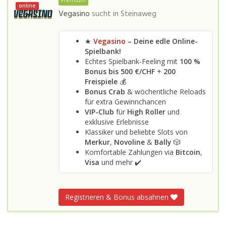
Premium
online
Vegasino
sucht in
Steinaweg
★
Vegasino
– Deine edle Online-
Spielbank!
Echtes Spielbank-Feeling mit
100 %
Bonus bis 500 €/CHF
+
200
Freispiele
💰
Bonus Crab
& wöchentliche Reloads
für extra Gewinnchancen
VIP-Club
für
High Roller
und
exklusive Erlebnisse
Klassiker und beliebte Slots von
Merkur
,
Novoline
&
Bally
🎲
Komfortable Zahlungen via
Bitcoin
,
Visa
und mehr ✔️
Registrieren & Bonus absahnen