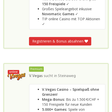
150 Freispiele
✓
Großes Spieleangebot inkusive
Novomatic Games
✓
TIP online Casino mit TOP Aktionen
✓
Registrieren & Bonus absahnen
Premium
online
V.Vegas
sucht in
Steinaweg
V.Vegas Casino – Spielspaß ohne
Grenzen!
Mega-Bonus:
Bis zu 1.500 €/CHF +
150 Freispiele für neue Kunden
5.000+ Games:
Spiele von