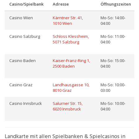
Casino/Spielbank
Adresse
Öffnungszeiten
Casino Wien
Kärntner Str. 41,
Mo-So: 14:00-
1010 Wien
04:00
Casino Salzburg
Schloss Klessheim,
Mo-So: 11:00-
5071 Salzburg
04:00
Casino Baden
Kaiser-Franz-Ring 1,
Mo-So: 15:00-
2500 Baden
04:00
Casino Graz
Landhausgasse 10,
Mo-So: 10:00-
8010 Graz
03:00
Casino Innsbruck
Salurner Str. 15,
Mo-So: 10:00-
6020 Innsbruck
04:00
Landkarte mit allen Spielbanken & Spielcasinos in