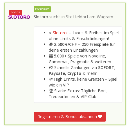
Premium
online
Slotoro
sucht in
Stetteldorf am Wagram
⭐
Slotoro
– Luxus & Freiheit im Spiel
ohne Limits & Einschränkungen!
🎁
2.500 €/CHF + 250 Freispiele
für
deine ersten Einzahlungen
🎰 5.000+ Spiele von Novoline,
Gamomat, Pragmatic & weiteren
💳 Schnelle Zahlungen via
SOFORT
,
Paysafe, Crypto
& mehr.
💸 High Limits, keine Grenzen – Spiel
wie ein VIP
🏆 Starke Extras: Tägliche Boni,
Treueprämien & VIP-Club
Registrieren & Bonus absahnen