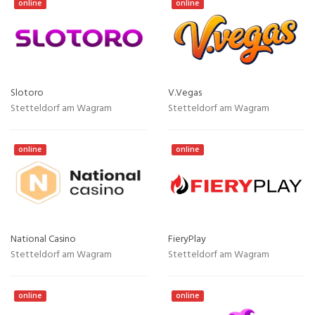
online
online
Slotoro
V.Vegas
Stetteldorf am Wagram
Stetteldorf am Wagram
online
online
National Casino
FieryPlay
Stetteldorf am Wagram
Stetteldorf am Wagram
online
online