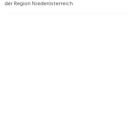
der Region Niederösterreich