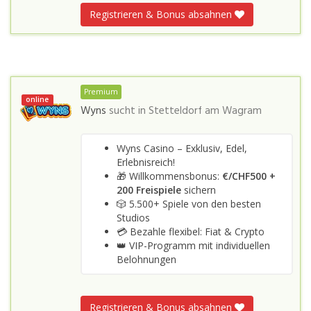
Registrieren & Bonus absahnen
Premium
online
Wyns
sucht in
Stetteldorf am Wagram
Wyns Casino – Exklusiv, Edel,
Erlebnisreich!
🎁 Willkommensbonus:
€/CHF500 +
200 Freispiele
sichern
🎲 5.500+ Spiele von den besten
Studios
💳 Bezahle flexibel: Fiat & Crypto
👑 VIP-Programm mit individuellen
Belohnungen
Registrieren & Bonus absahnen