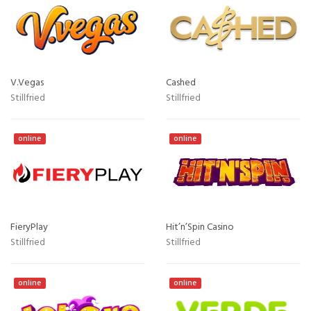
V.Vegas
Cashed
Stillfried
Stillfried
online
online
FieryPlay
Hit’n’Spin Casino
Stillfried
Stillfried
online
online