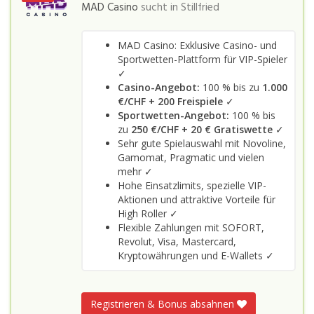
MAD Casino
sucht in
Stillfried
MAD Casino: Exklusive Casino- und
Sportwetten-Plattform für VIP-Spieler
✓
Casino-Angebot:
100 % bis zu
1.000
€/CHF + 200 Freispiele
✓
Sportwetten-Angebot:
100 % bis
zu
250 €/CHF + 20 € Gratiswette
✓
Sehr gute Spielauswahl mit Novoline,
Gamomat, Pragmatic und vielen
mehr ✓
Hohe Einsatzlimits, spezielle VIP-
Aktionen und attraktive Vorteile für
High Roller ✓
Flexible Zahlungen mit SOFORT,
Revolut, Visa, Mastercard,
Kryptowährungen und E-Wallets ✓
Registrieren & Bonus absahnen