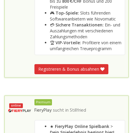
bis zu
800 €/CHF
Bonus und 200
Freispiele
🎮
Top-Spiele:
Slots führenden
Softwareanbietern wie Novomatic
💳
Sichere Transaktionen:
Ein- und
Auszahlungen mit verschiedenen
Zahlungsmethoden
🏆
VIP-Vorteile:
Profitiere von einem
umfangreichen Treueprogramm
Registrieren & Bonus absahnen
Premium
online
FieryPlay
sucht in
Stillfried
★
FieryPlay Online Spielbank
>
Dein Spielerlebnis beginnt hier!