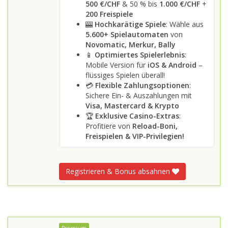
500 €/CHF
& 50 % bis
1.000 €/CHF
+
200 Freispiele
🎰
Hochkarätige Spiele
: Wähle aus
5.600+ Spielautomaten
von
Novomatic, Merkur, Bally
📱
Optimiertes Spielerlebnis
:
Mobile Version für
iOS & Android
–
flüssiges Spielen überall!
💳
Flexible Zahlungsoptionen
:
Sichere Ein- & Auszahlungen mit
Visa, Mastercard & Krypto
🏆
Exklusive Casino-Extras
:
Profitiere von
Reload-Boni,
Freispielen & VIP-Privilegien!
Registrieren & Bonus absahnen