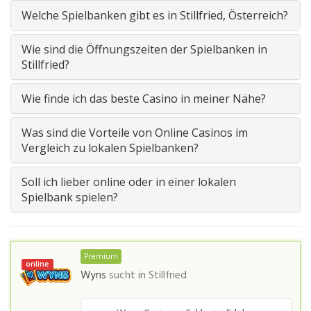
Welche Spielbanken gibt es in Stillfried, Österreich?
Wie sind die Öffnungszeiten der Spielbanken in
Stillfried?
Wie finde ich das beste Casino in meiner Nähe?
Was sind die Vorteile von Online Casinos im
Vergleich zu lokalen Spielbanken?
Soll ich lieber online oder in einer lokalen
Spielbank spielen?
Premium
online
Wyns
sucht in
Stillfried