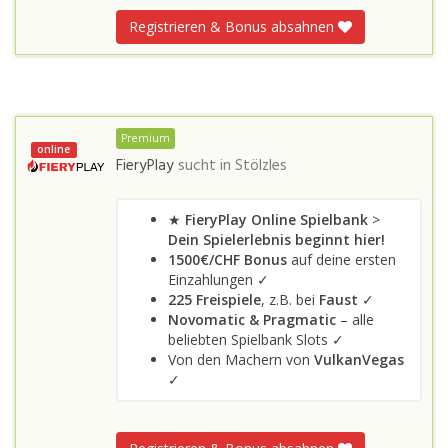
Registrieren & Bonus absahnen
Premium
online
FieryPlay
sucht in
Stölzles
★
FieryPlay Online Spielbank
>
Dein Spielerlebnis beginnt hier!
1500€/CHF Bonus
auf deine ersten
Einzahlungen ✓
225 Freispiele
, z.B. bei
Faust
✓
Novomatic & Pragmatic
– alle
beliebten Spielbank Slots ✓
Von den Machern von
VulkanVegas
✓