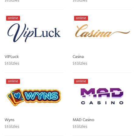
Stölzles
Stölzles
online
online
VIPLuck
Casina
Stölzles
Stölzles
online
online
Wyns
MAD Casino
Stölzles
Stölzles