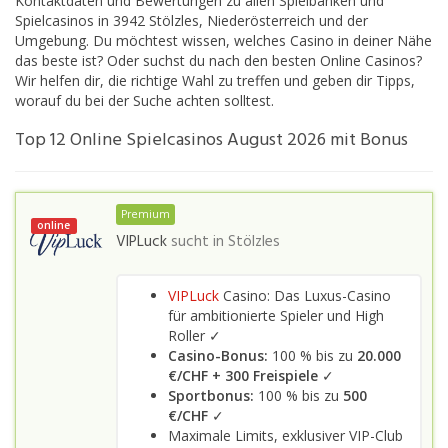
Kontaktdaten und Bewertungen zu allen Spielbanken und
Spielcasinos in 3942 Stölzles, Niederösterreich und der
Umgebung. Du möchtest wissen, welches Casino in deiner Nähe
das beste ist? Oder suchst du nach den besten Online Casinos?
Wir helfen dir, die richtige Wahl zu treffen und geben dir Tipps,
worauf du bei der Suche achten solltest.
Top 12 Online Spielcasinos August 2026 mit Bonus
Premium
online
VIPLuck
sucht in
Stölzles
VIPLuck
Casino: Das Luxus-Casino
für ambitionierte Spieler und High
Roller ✓
Casino-Bonus:
100 % bis zu
20.000
€/CHF + 300 Freispiele
✓
Sportbonus:
100 % bis zu
500
€/CHF
✓
Maximale Limits, exklusiver VIP-Club