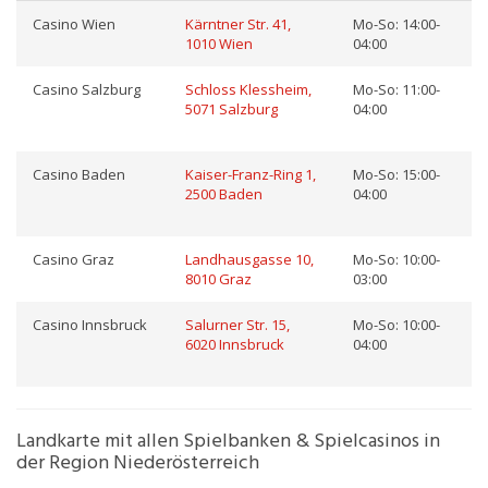
Casino Wien
Kärntner Str. 41,
Mo-So: 14:00-
1010 Wien
04:00
Casino Salzburg
Schloss Klessheim,
Mo-So: 11:00-
5071 Salzburg
04:00
Casino Baden
Kaiser-Franz-Ring 1,
Mo-So: 15:00-
2500 Baden
04:00
Casino Graz
Landhausgasse 10,
Mo-So: 10:00-
8010 Graz
03:00
Casino Innsbruck
Salurner Str. 15,
Mo-So: 10:00-
6020 Innsbruck
04:00
Landkarte mit allen Spielbanken & Spielcasinos in
der Region Niederösterreich