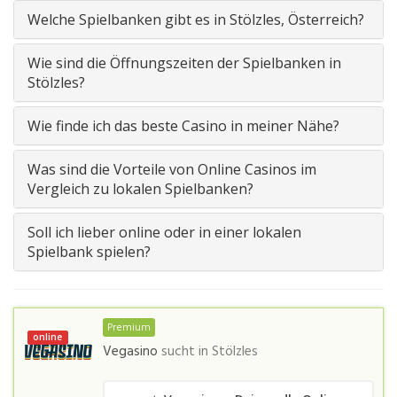
Welche Spielbanken gibt es in Stölzles, Österreich?
Wie sind die Öffnungszeiten der Spielbanken in
Stölzles?
Wie finde ich das beste Casino in meiner Nähe?
Was sind die Vorteile von Online Casinos im
Vergleich zu lokalen Spielbanken?
Soll ich lieber online oder in einer lokalen
Spielbank spielen?
Premium
online
Vegasino
sucht in
Stölzles