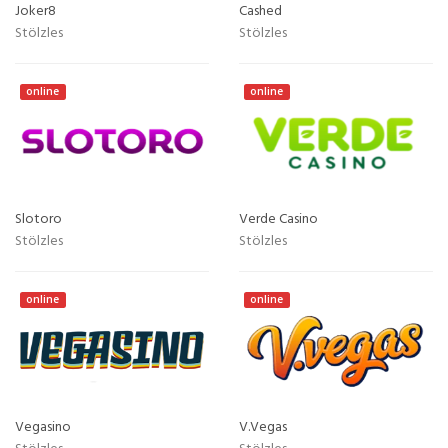
Joker8
Cashed
Stölzles
Stölzles
online
online
Slotoro
Verde Casino
Stölzles
Stölzles
online
online
Vegasino
V.Vegas