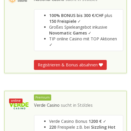
100% BONUS bis 300 €/CHF
plus
150 Freispiele
✓
Großes Spieleangebot inkusive
Novomatic Games
✓
TIP online Casino mit TOP Aktionen
✓
Registrieren & Bonus absahnen
Premium
online
Verde Casino
sucht in
Stölzles
Verde Casino Bonus
1200 €
✓
220
Freispiele z.B. bei
Sizzling Hot