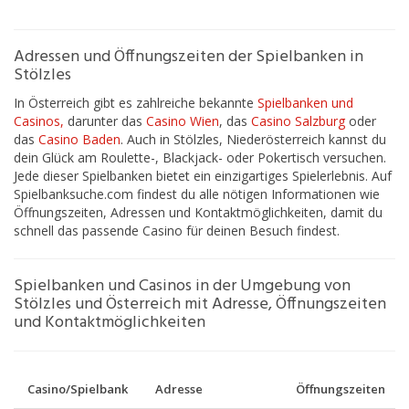
Adressen und Öffnungszeiten der Spielbanken in
Stölzles
In Österreich gibt es zahlreiche bekannte
Spielbanken und
Casinos,
darunter das
Casino Wien
, das
Casino Salzburg
oder
das
Casino Baden
. Auch in Stölzles, Niederösterreich kannst du
dein Glück am Roulette-, Blackjack- oder Pokertisch versuchen.
Jede dieser Spielbanken bietet ein einzigartiges Spielerlebnis. Auf
Spielbanksuche.com findest du alle nötigen Informationen wie
Öffnungszeiten, Adressen und Kontaktmöglichkeiten, damit du
schnell das passende Casino für deinen Besuch findest.
Spielbanken und Casinos in der Umgebung von
Stölzles und Österreich mit Adresse, Öffnungszeiten
und Kontaktmöglichkeiten
Casino/Spielbank
Adresse
Öffnungszeiten