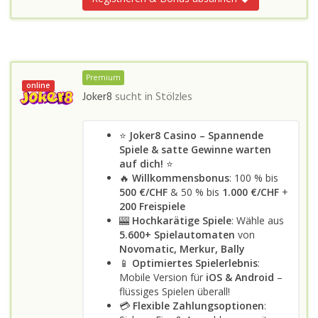
Premium
online
Joker8
sucht in
Stölzles
⭐
Joker8 Casino – Spannende
Spiele & satte Gewinne warten
auf dich!
⭐
🔥
Willkommensbonus
: 100 % bis
500 €/CHF
& 50 % bis
1.000 €/CHF
+
200 Freispiele
🎰
Hochkarätige Spiele
: Wähle aus
5.600+ Spielautomaten
von
Novomatic, Merkur, Bally
📱
Optimiertes Spielerlebnis
:
Mobile Version für
iOS & Android
–
flüssiges Spielen überall!
💳
Flexible Zahlungsoptionen
: