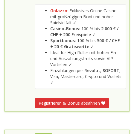
Golazzo
: Exklusives Online Casino
mit großzügigen Boni und hoher
Spielvielfalt ✓
Casino-Bonus:
100 % bis
2.000 € /
CHF + 200 Freispiele
✓
Sportbonus:
100 % bis
500 € / CHF
+ 20 € Gratiswette
✓
Ideal für High Roller mit hohen Ein-
und Auszahlungslimits sowie VIP-
Vorteilen ✓
Einzahlungen per
Revolut
,
SOFORT
,
Visa, Mastercard, Crypto und Wallets
✓
Registrieren & Bonus absahnen