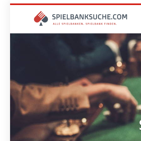
Skip
to
main
content