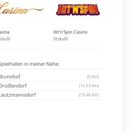
asina
Hit’n’Spin Casino
räußl
Sträußl
Spielhallen in meiner Nähe:
Brunnhof
(0 km)
Droißendorf
(16.53 km)
Leutzmannsdorf
(19.48 km)