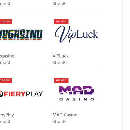
räußl
Sträußl
online
online
egasino
VIPLuck
räußl
Sträußl
online
online
eryPlay
MAD Casino
räußl
Sträußl