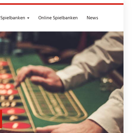
Spielbanken
Online Spielbanken
News