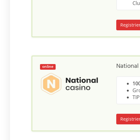
Cl
Registri
National
online
10
Gr
TIP
Registri