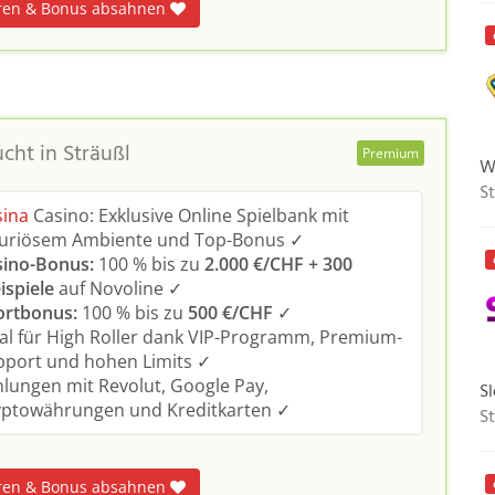
eren & Bonus absahnen
ucht in
Sträußl
Premium
W
St
sina
Casino: Exklusive Online Spielbank mit
xuriösem Ambiente und Top-Bonus ✓
sino-Bonus:
100 % bis zu
2.000 €/CHF + 300
ispiele
auf Novoline ✓
ortbonus:
100 % bis zu
500 €/CHF
✓
al für High Roller dank VIP-Programm, Premium-
pport und hohen Limits ✓
lungen mit Revolut, Google Pay,
S
yptowährungen und Kreditkarten ✓
St
eren & Bonus absahnen