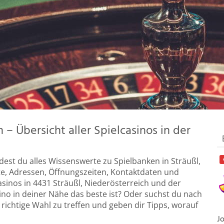
 – Übersicht aller Spielcasinos in der
indest du alles Wissenswerte zu Spielbanken in Sträußl,
hte, Adressen, Öffnungszeiten, Kontaktdaten und
sinos in 4431 Sträußl, Niederösterreich und der
o in deiner Nähe das beste ist? Oder suchst du nach
 richtige Wahl zu treffen und geben dir Tipps, worauf
J