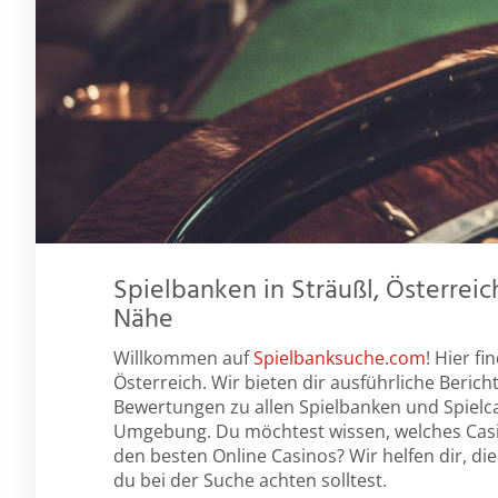
Spielbanken in Sträußl, Österreich
Nähe
Willkommen auf
Spielbanksuche.com
! Hier f
Österreich. Wir bieten dir ausführliche Beric
Bewertungen zu allen Spielbanken und Spielca
Umgebung. Du möchtest wissen, welches Casin
den besten Online Casinos? Wir helfen dir, die
du bei der Suche achten solltest.