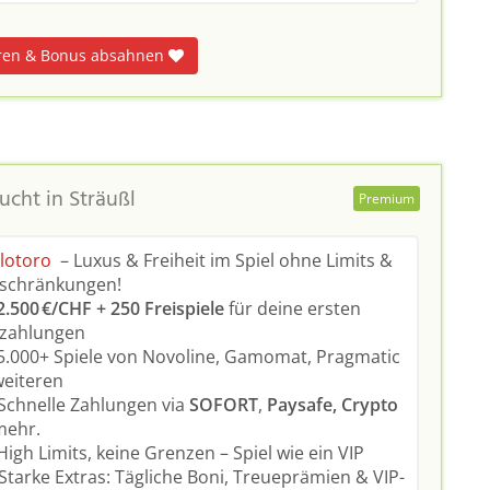
eren & Bonus absahnen
ucht in
Sträußl
Premium
lotoro
– Luxus & Freiheit im Spiel ohne Limits &
nschränkungen!
2.500 €/CHF + 250 Freispiele
für deine ersten
nzahlungen
5.000+ Spiele von Novoline, Gamomat, Pragmatic
weiteren
Schnelle Zahlungen via
SOFORT
,
Paysafe, Crypto
mehr.
High Limits, keine Grenzen – Spiel wie ein VIP
Starke Extras: Tägliche Boni, Treueprämien & VIP-