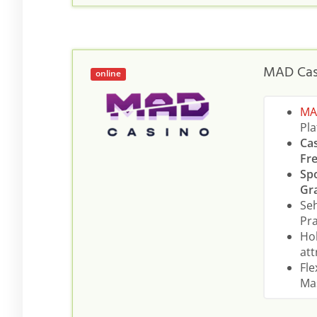
MAD Cas
online
MA
Pla
Ca
Fre
Sp
Gr
Se
Pr
Hoh
att
Fle
Ma