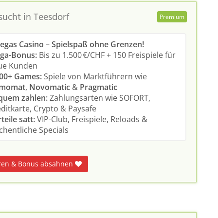
sucht in
Teesdorf
Premium
egas Casino – Spielspaß ohne Grenzen!
ga-Bonus:
Bis zu 1.500 €/CHF + 150 Freispiele für
ue Kunden
000+ Games:
Spiele von Marktführern wie
momat
,
Novomatic
&
Pragmatic
quem zahlen:
Zahlungsarten wie SOFORT,
ditkarte, Crypto & Paysafe
teile satt:
VIP-Club, Freispiele, Reloads &
hentliche Specials
eren & Bonus absahnen