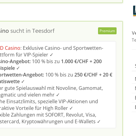
ino
sucht in
Teesdorf
Premium
V
T
D Casino
: Exklusive Casino- und Sportwetten-
ttform für VIP-Spieler ✓
sino-Angebot:
100 % bis zu
1.000 €/CHF + 200
ispiele
✓
ortwetten-Angebot:
100 % bis zu
250 €/CHF + 20 €
atiswette
✓
hr gute Spielauswahl mit Novoline, Gamomat,
agmatic und vielen mehr ✓
e Einsatzlimits, spezielle VIP-Aktionen und
raktive Vorteile für High Roller ✓
xible Zahlungen mit SOFORT, Revolut, Visa,
stercard, Kryptowährungen und E-Wallets ✓