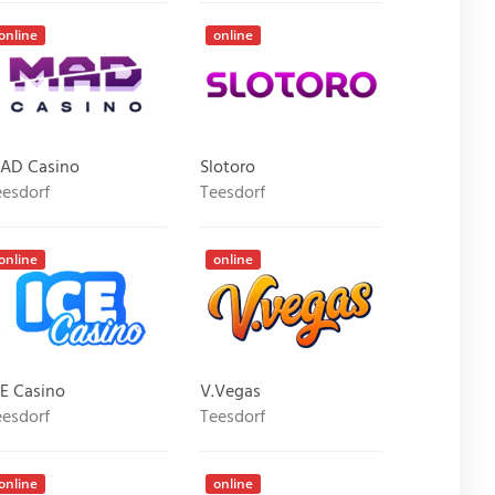
online
online
AD Casino
Slotoro
eesdorf
Teesdorf
online
online
CE Casino
V.Vegas
eesdorf
Teesdorf
online
online