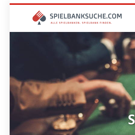
Skip
to
main
content
S