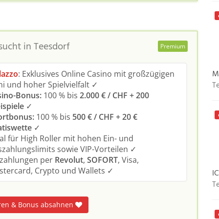
sucht in
Teesdorf
Premium
M
lazzo
: Exklusives Online Casino mit großzügigen
i und hoher Spielvielfalt ✓
T
sino-Bonus:
100 % bis
2.000 € / CHF + 200
ispiele
✓
ortbonus:
100 % bis
500 € / CHF + 20 €
atiswette
✓
al für High Roller mit hohen Ein- und
zahlungslimits sowie VIP-Vorteilen ✓
nzahlungen per
Revolut
,
SOFORT
, Visa,
tercard, Crypto und Wallets ✓
I
T
eren & Bonus absahnen