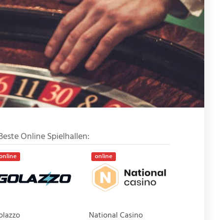
Beste Online Spielhallen:
online
online
olazzo
National Casino