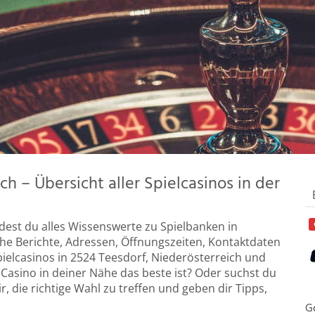
ch – Übersicht aller Spielcasinos in der
indest du alles Wissenswerte zu Spielbanken in
iche Berichte, Adressen, Öffnungszeiten, Kontaktdaten
ielcasinos in 2524 Teesdorf, Niederösterreich und
asino in deiner Nähe das beste ist? Oder suchst du
, die richtige Wahl zu treffen und geben dir Tipps,
G