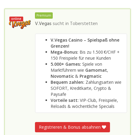
Premium
online
V.Vegas
sucht in
Toberstetten
V.Vegas Casino – Spielspaß ohne
Grenzen!
Mega-Bonus:
Bis zu 1.500 €/CHF +
150 Freispiele für neue Kunden
5.000+ Games:
Spiele von
Marktführern wie
Gamomat
,
Novomatic
&
Pragmatic
Bequem zahlen:
Zahlungsarten wie
SOFORT, Kreditkarte, Crypto &
Paysafe
Vorteile satt:
VIP-Club, Freispiele,
Reloads & wöchentliche Specials
Registrieren & Bonus absahnen