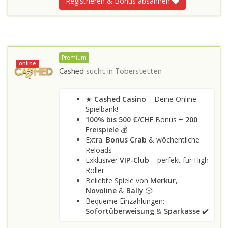
Registrieren & Bonus absahnen
Premium
online
Cashed
sucht in
Toberstetten
★
Cashed Casino
– Deine Online-
Spielbank!
100% bis 500 €/CHF
Bonus +
200
Freispiele
💰
Extra:
Bonus Crab
& wöchentliche
Reloads
Exklusiver
VIP-Club
– perfekt für High
Roller
Beliebte Spiele von
Merkur
,
Novoline
&
Bally
🎲
Bequeme Einzahlungen:
Sofortüberweisung
&
Sparkasse
✔️