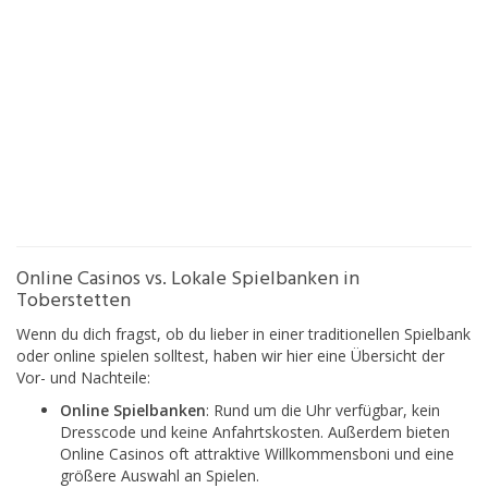
Online Casinos vs. Lokale Spielbanken in
Toberstetten
Wenn du dich fragst, ob du lieber in einer traditionellen Spielbank
oder online spielen solltest, haben wir hier eine Übersicht der
Vor- und Nachteile:
Online Spielbanken
: Rund um die Uhr verfügbar, kein
Dresscode und keine Anfahrtskosten. Außerdem bieten
Online Casinos oft attraktive Willkommensboni und eine
größere Auswahl an Spielen.