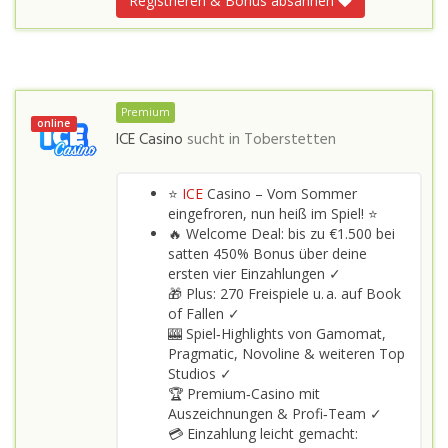
Registrieren & Bonus absahnen
Premium
online
ICE Casino
sucht in
Toberstetten
⭐
ICE
Casino – Vom Sommer
eingefroren, nun heiß im Spiel! ⭐
🔥 Welcome Deal: bis zu €1.500 bei
satten 450% Bonus über deine
ersten vier Einzahlungen ✓
🎁 Plus: 270 Freispiele u. a. auf Book
of Fallen ✓
🎰 Spiel‑Highlights von Gamomat,
Pragmatic, Novoline & weiteren Top
Studios ✓
🏆 Premium‑Casino mit
Auszeichnungen & Profi‑Team ✓
💳 Einzahlung leicht gemacht: