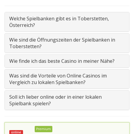
Welche Spielbanken gibt es in Toberstetten,
Österreich?
Wie sind die Öffnungszeiten der Spielbanken in
Toberstetten?
Wie finde ich das beste Casino in meiner Nähe?
Was sind die Vorteile von Online Casinos im
Vergleich zu lokalen Spielbanken?
Soll ich lieber online oder in einer lokalen
Spielbank spielen?
Premium
online