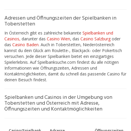
Adressen und Öffnungszeiten der Spielbanken in
Toberstetten
In Österreich gibt es zahlreiche bekannte
Spielbanken und
Casinos,
darunter das
Casino Wien
, das
Casino Salzburg
oder
das
Casino Baden
. Auch in Toberstetten, Niederösterreich
kannst du dein Glück am Roulette-, Blackjack- oder Pokertisch
versuchen. Jede dieser Spielbanken bietet ein einzigartiges
Spielerlebnis. Auf Spielbanksuche.com findest du alle nötigen
Informationen wie Öffnungszeiten, Adressen und
Kontaktmöglichkeiten, damit du schnell das passende Casino für
deinen Besuch findest.
Spielbanken und Casinos in der Umgebung von
Toberstetten und Österreich mit Adresse,
Öffnungszeiten und Kontaktmöglichkeiten
Casino/Spielbank
Adresse
Öffnungszeiten