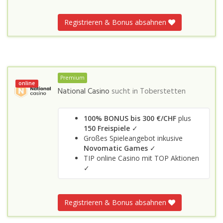
Registrieren & Bonus absahnen
Premium
online
National Casino
sucht in
Toberstetten
100% BONUS bis 300 €/CHF
plus
150 Freispiele
✓
Großes Spieleangebot inkusive
Novomatic Games
✓
TIP online Casino mit TOP Aktionen
✓
Registrieren & Bonus absahnen