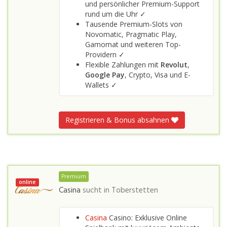
und persönlicher Premium-Support
rund um die Uhr ✓
Tausende Premium-Slots von
Novomatic, Pragmatic Play,
Gamomat und weiteren Top-
Providern ✓
Flexible Zahlungen mit
Revolut
,
Google Pay
, Crypto, Visa und E-
Wallets ✓
Registrieren & Bonus absahnen
Premium
online
Casina
sucht in
Toberstetten
Casina
Casino: Exklusive Online