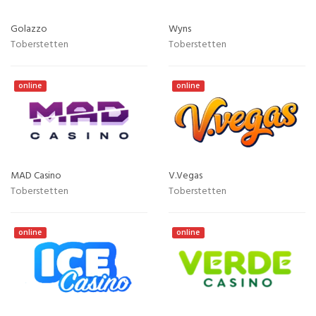
Golazzo
Wyns
Toberstetten
Toberstetten
online
online
MAD Casino
V.Vegas
Toberstetten
Toberstetten
online
online