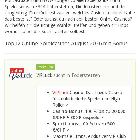
Kontaktdaten und Bewertungen zu allen Spielbanken und
Spielcasinos in 3364 Toberstetten, Niederösterreich und der
Umgebung. Du möchtest wissen, welches Casino in deiner Nähe
das beste ist? Oder suchst du nach den besten Online Casinos?
Wir helfen dir, die richtige Wahl zu treffen und geben dir Tipps,
worauf du bei der Suche achten solltest.
Top 12 Online Spielcasinos August 2026 mit Bonus
Premium
online
VIPLuck
sucht in
Toberstetten
VIPLuck
Casino: Das Luxus-Casino
für ambitionierte Spieler und High
Roller ✓
Casino-Bonus:
100 % bis zu
20.000
€/CHF + 300 Freispiele
✓
Sportbonus:
100 % bis zu
500
€/CHF
✓
Maximale Limits, exklusiver VIP-Club