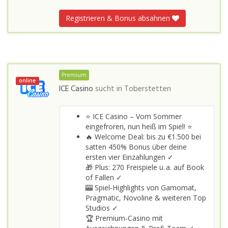
Registrieren & Bonus absahnen
Premium
online
ICE Casino
sucht in
Toberstetten
⭐ ICE Casino – Vom Sommer
eingefroren, nun heiß im Spiel! ⭐
🔥 Welcome Deal: bis zu €1.500 bei
satten 450% Bonus über deine
ersten vier Einzahlungen ✓
🎁 Plus: 270 Freispiele u. a. auf Book
of Fallen ✓
🎰 Spiel‑Highlights von Gamomat,
Pragmatic, Novoline & weiteren Top
Studios ✓
🏆 Premium‑Casino mit