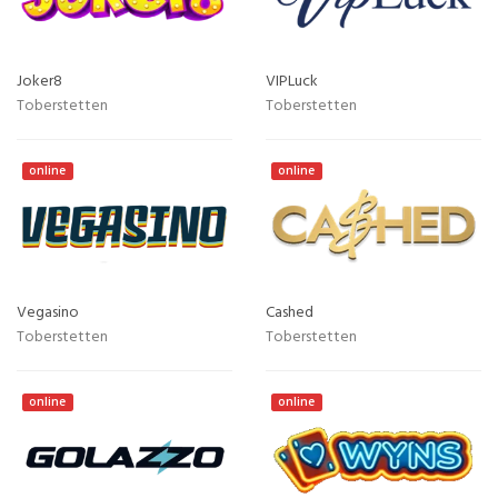
Joker8
VIPLuck
Toberstetten
Toberstetten
online
online
Vegasino
Cashed
Toberstetten
Toberstetten
online
online