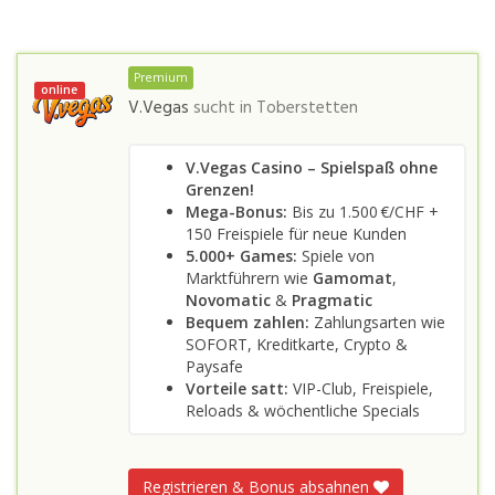
Premium
online
V.Vegas
sucht in
Toberstetten
V.Vegas Casino – Spielspaß ohne
Grenzen!
Mega-Bonus:
Bis zu 1.500 €/CHF +
150 Freispiele für neue Kunden
5.000+ Games:
Spiele von
Marktführern wie
Gamomat
,
Novomatic
&
Pragmatic
Bequem zahlen:
Zahlungsarten wie
SOFORT, Kreditkarte, Crypto &
Paysafe
Vorteile satt:
VIP-Club, Freispiele,
Reloads & wöchentliche Specials
Registrieren & Bonus absahnen