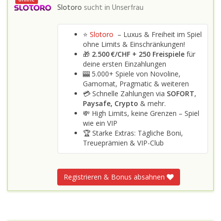
Slotoro
sucht in
Unserfrau
⭐
Slotoro
– Luxus & Freiheit im Spiel
ohne Limits & Einschränkungen!
🎁
2.500 €/CHF + 250 Freispiele
für
deine ersten Einzahlungen
🎰 5.000+ Spiele von Novoline,
Gamomat, Pragmatic & weiteren
💳 Schnelle Zahlungen via
SOFORT
,
Paysafe, Crypto
& mehr.
💸 High Limits, keine Grenzen – Spiel
wie ein VIP
🏆 Starke Extras: Tägliche Boni,
Treueprämien & VIP-Club
Registrieren & Bonus absahnen