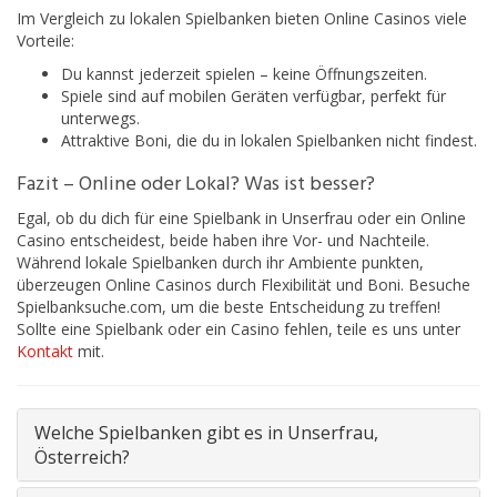
Im Vergleich zu lokalen Spielbanken bieten Online Casinos viele
Vorteile:
Du kannst jederzeit spielen – keine Öffnungszeiten.
Spiele sind auf mobilen Geräten verfügbar, perfekt für
unterwegs.
Attraktive Boni, die du in lokalen Spielbanken nicht findest.
Fazit – Online oder Lokal? Was ist besser?
Egal, ob du dich für eine Spielbank in Unserfrau oder ein Online
Casino entscheidest, beide haben ihre Vor- und Nachteile.
Während lokale Spielbanken durch ihr Ambiente punkten,
überzeugen Online Casinos durch Flexibilität und Boni. Besuche
Spielbanksuche.com, um die beste Entscheidung zu treffen!
Sollte eine Spielbank oder ein Casino fehlen, teile es uns unter
Kontakt
mit.
Welche Spielbanken gibt es in Unserfrau,
Österreich?