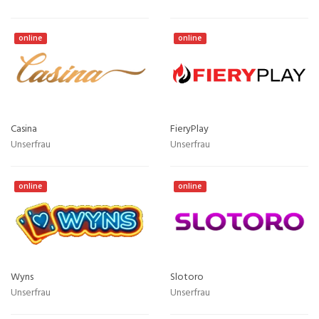
online
online
Casina
FieryPlay
Unserfrau
Unserfrau
online
online
Wyns
Slotoro
Unserfrau
Unserfrau