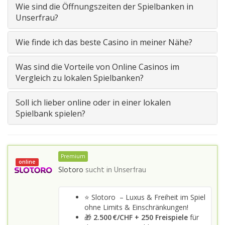
Wie sind die Öffnungszeiten der Spielbanken in
Unserfrau?
Wie finde ich das beste Casino in meiner Nähe?
Was sind die Vorteile von Online Casinos im
Vergleich zu lokalen Spielbanken?
Soll ich lieber online oder in einer lokalen
Spielbank spielen?
Premium
online
Slotoro
sucht in
Unserfrau
⭐ Slotoro – Luxus & Freiheit im Spiel
ohne Limits & Einschränkungen!
🎁
2.500 €/CHF + 250 Freispiele
für