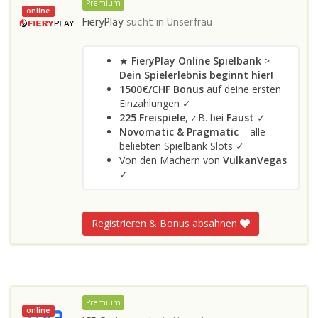
Premium
online
FieryPlay
sucht in
Unserfrau
★
FieryPlay Online Spielbank
>
Dein Spielerlebnis beginnt hier!
1500€/CHF Bonus
auf deine ersten
Einzahlungen ✓
225 Freispiele
, z.B. bei
Faust
✓
Novomatic & Pragmatic
– alle
beliebten Spielbank Slots ✓
Von den Machern von
VulkanVegas
✓
Registrieren & Bonus absahnen
Premium
online