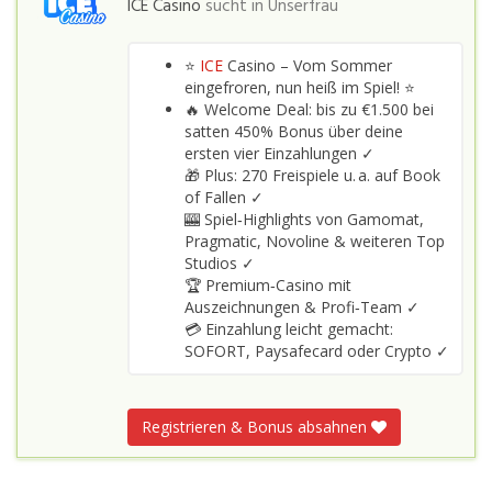
ICE Casino
sucht in
Unserfrau
⭐
ICE
Casino – Vom Sommer
eingefroren, nun heiß im Spiel! ⭐
🔥 Welcome Deal: bis zu €1.500 bei
satten 450% Bonus über deine
ersten vier Einzahlungen ✓
🎁 Plus: 270 Freispiele u. a. auf Book
of Fallen ✓
🎰 Spiel‑Highlights von Gamomat,
Pragmatic, Novoline & weiteren Top
Studios ✓
🏆 Premium‑Casino mit
Auszeichnungen & Profi‑Team ✓
💳 Einzahlung leicht gemacht:
SOFORT, Paysafecard oder Crypto ✓
Registrieren & Bonus absahnen