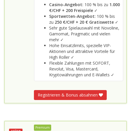
Casino-Angebot:
100 % bis zu
1.000
€/CHF + 200 Freispiele
✓
Sportwetten-Angebot:
100 % bis
zu
250 €/CHF + 20 € Gratiswette
✓
Sehr gute Spielauswahl mit Novoline,
Gamomat, Pragmatic und vielen
mehr ✓
Hohe Einsatzlimits, spezielle VIP-
Aktionen und attraktive Vorteile für
High Roller ✓
Flexible Zahlungen mit SOFORT,
Revolut, Visa, Mastercard,
Kryptowährungen und E-Wallets ✓
Registrieren & Bonus absahnen
Premium
online