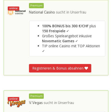
Premium
online
National Casino
sucht in
Unserfrau
100% BONUS bis 300 €/CHF
plus
150 Freispiele
✓
Großes Spieleangebot inkusive
Novomatic Games
✓
TIP online Casino mit TOP Aktionen
✓
Registrieren & Bonus absahnen
Premium
online
V.Vegas
sucht in
Unserfrau