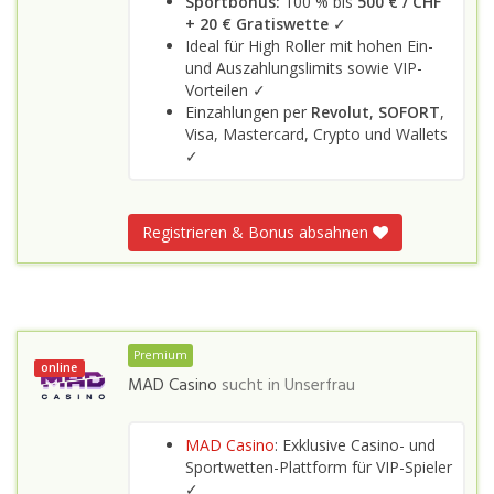
Sportbonus:
100 % bis
500 € / CHF
+ 20 € Gratiswette
✓
Ideal für High Roller mit hohen Ein-
und Auszahlungslimits sowie VIP-
Vorteilen ✓
Einzahlungen per
Revolut
,
SOFORT
,
Visa, Mastercard, Crypto und Wallets
✓
Registrieren & Bonus absahnen
Premium
online
MAD Casino
sucht in
Unserfrau
MAD Casino
: Exklusive Casino- und
Sportwetten-Plattform für VIP-Spieler
✓