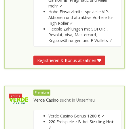
Gamomat, Pragmatic und vielen
mehr ✓
Hohe Einsatzlimits, spezielle VIP-
Aktionen und attraktive Vorteile für
High Roller ✓
Flexible Zahlungen mit SOFORT,
Revolut, Visa, Mastercard,
Kryptowährungen und E-Wallets ✓
Registrieren & Bonus absahnen
Premium
online
Verde Casino
sucht in
Unserfrau
Verde Casino Bonus
1200 €
✓
220
Freispiele z.B. bei
Sizzling Hot
✓