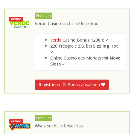
Premium
online
Verde Casino
sucht in
Unserfrau
Verde
Casino Bonus
1200 €
✓
220
Freispiele z.B. bei
Sizzling Hot
✓
Online Casino des Monats mit
Novo
Slots
✓
Registrieren & Bonus absahnen
Premium
online
Wyns
sucht in
Unserfrau