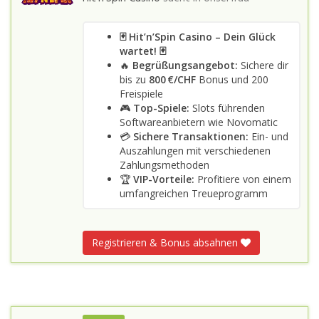
🃏 Hit’n’Spin Casino – Dein Glück
wartet! 🃏
🔥
Begrüßungsangebot:
Sichere dir
bis zu
800 €/CHF
Bonus und 200
Freispiele
🎮
Top-Spiele:
Slots führenden
Softwareanbietern wie Novomatic
💳
Sichere Transaktionen:
Ein- und
Auszahlungen mit verschiedenen
Zahlungsmethoden
🏆
VIP-Vorteile:
Profitiere von einem
umfangreichen Treueprogramm
Registrieren & Bonus absahnen