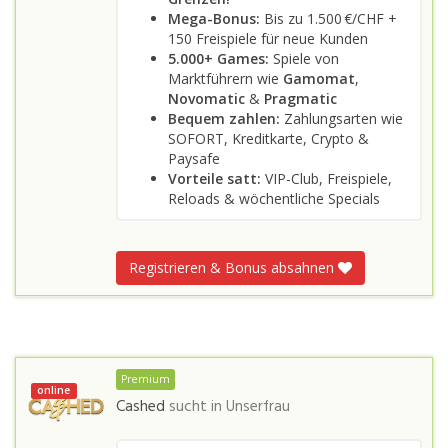
Mega-Bonus:
Bis zu 1.500 €/CHF +
150 Freispiele für neue Kunden
5.000+ Games:
Spiele von
Marktführern wie
Gamomat
,
Novomatic
&
Pragmatic
Bequem zahlen:
Zahlungsarten wie
SOFORT, Kreditkarte, Crypto &
Paysafe
Vorteile satt:
VIP-Club, Freispiele,
Reloads & wöchentliche Specials
Registrieren & Bonus absahnen
Premium
online
Cashed
sucht in
Unserfrau