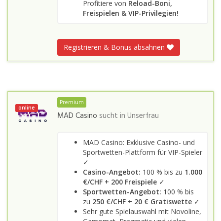
Profitiere von
Reload-Boni,
Freispielen & VIP-Privilegien!
Registrieren & Bonus absahnen
Premium
online
MAD Casino
sucht in
Unserfrau
MAD Casino: Exklusive Casino- und
Sportwetten-Plattform für VIP-Spieler
✓
Casino-Angebot:
100 % bis zu
1.000
€/CHF + 200 Freispiele
✓
Sportwetten-Angebot:
100 % bis
zu
250 €/CHF + 20 € Gratiswette
✓
Sehr gute Spielauswahl mit Novoline,