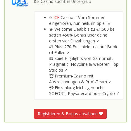
ICE Casino
sucht in
Untergrub
⭐
ICE
Casino – Vom Sommer
eingefroren, nun heiß im Spiel! ⭐
🔥 Welcome Deal: bis zu €1.500 bei
satten 450% Bonus über deine
ersten vier Einzahlungen ✓
🎁 Plus: 270 Freispiele u. a. auf Book
of Fallen ✓
🎰 Spiel‑Highlights von Gamomat,
Pragmatic, Novoline & weiteren Top
Studios ✓
🏆 Premium‑Casino mit
Auszeichnungen & Profi‑Team ✓
💳 Einzahlung leicht gemacht:
SOFORT, Paysafecard oder Crypto ✓
Registrieren & Bonus absahnen