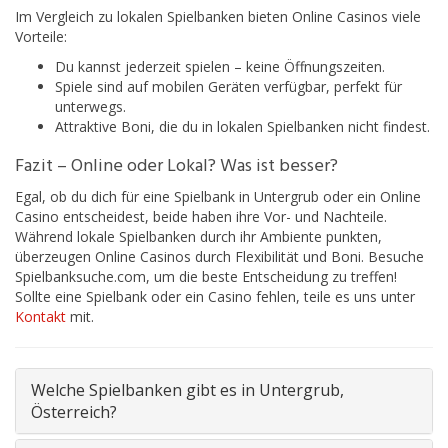
Im Vergleich zu lokalen Spielbanken bieten Online Casinos viele
Vorteile:
Du kannst jederzeit spielen – keine Öffnungszeiten.
Spiele sind auf mobilen Geräten verfügbar, perfekt für
unterwegs.
Attraktive Boni, die du in lokalen Spielbanken nicht findest.
Fazit – Online oder Lokal? Was ist besser?
Egal, ob du dich für eine Spielbank in Untergrub oder ein Online
Casino entscheidest, beide haben ihre Vor- und Nachteile.
Während lokale Spielbanken durch ihr Ambiente punkten,
überzeugen Online Casinos durch Flexibilität und Boni. Besuche
Spielbanksuche.com, um die beste Entscheidung zu treffen!
Sollte eine Spielbank oder ein Casino fehlen, teile es uns unter
Kontakt
mit.
Welche Spielbanken gibt es in Untergrub,
Österreich?