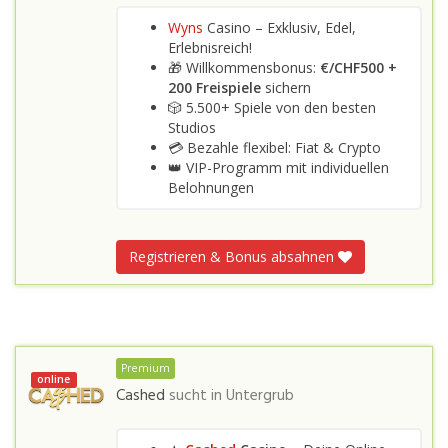
Wyns
Casino – Exklusiv, Edel,
Erlebnisreich!
🎁 Willkommensbonus:
€/CHF500 +
200 Freispiele
sichern
🎲 5.500+ Spiele von den besten
Studios
💳 Bezahle flexibel: Fiat & Crypto
👑 VIP-Programm mit individuellen
Belohnungen
Registrieren & Bonus absahnen
Premium
online
Cashed
sucht in
Untergrub