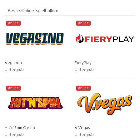
Beste Online Spielhallen:
online
online
Vegasino
FieryPlay
Untergrub
Untergrub
online
online
Hit’n’Spin Casino
V.Vegas
Untergrub
Untergrub