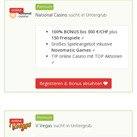
Premium
online
National Casino
sucht in
Untergrub
100% BONUS bis 300 €/CHF
plus
150 Freispiele
✓
Großes Spieleangebot inkusive
Novomatic Games
✓
TIP online Casino mit TOP Aktionen
✓
Registrieren & Bonus absahnen
Premium
online
V.Vegas
sucht in
Untergrub