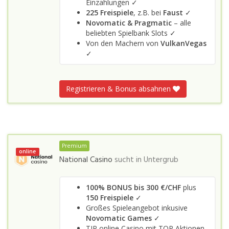
Einzahlungen ✓
225 Freispiele
, z.B. bei
Faust
✓
Novomatic & Pragmatic
– alle
beliebten Spielbank Slots ✓
Von den Machern von
VulkanVegas
✓
Registrieren & Bonus absahnen
Premium
online
National Casino
sucht in
Untergrub
100% BONUS bis 300 €/CHF
plus
150 Freispiele
✓
Großes Spieleangebot inkusive
Novomatic Games
✓
TIP online Casino mit TOP Aktionen