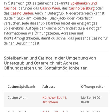
In Österreich gibt es zahlreiche bekannte
Spielbanken und
Casinos,
darunter das
Casino Wien
, das
Casino Salzburg
oder
das
Casino Baden
. Auch in Untergrub, Niederösterreich kannst
du dein Glück am Roulette-, Blackjack- oder Pokertisch
versuchen. Jede dieser Spielbanken bietet ein einzigartiges
Spielerlebnis. Auf Spielbanksuche.com findest du alle nötigen
Informationen wie Öffnungszeiten, Adressen und
Kontaktmöglichkeiten, damit du schnell das passende Casino für
deinen Besuch findest.
Spielbanken und Casinos in der Umgebung von
Untergrub und Österreich mit Adresse,
Öffnungszeiten und Kontaktmöglichkeiten
Casino/Spielbank
Adresse
Öffnungszeiten
Casino Wien
Kärntner Str. 41,
Mo-So: 14:00-
1010 Wien
04:00