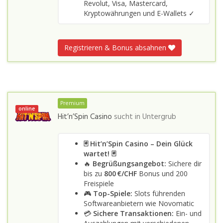
Revolut, Visa, Mastercard,
Kryptowährungen und E-Wallets ✓
Registrieren & Bonus absahnen
Premium
online
Hit’n’Spin Casino
sucht in
Untergrub
🃏 Hit’n’Spin Casino – Dein Glück
wartet! 🃏
🔥
Begrüßungsangebot:
Sichere dir
bis zu
800 €/CHF
Bonus und 200
Freispiele
🎮
Top-Spiele:
Slots führenden
Softwareanbietern wie Novomatic
💳
Sichere Transaktionen:
Ein- und