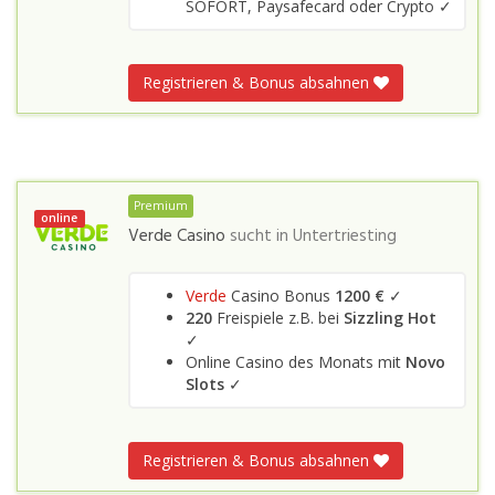
SOFORT, Paysafecard oder Crypto ✓
Registrieren & Bonus absahnen
Premium
online
Verde Casino
sucht in
Untertriesting
Verde
Casino Bonus
1200 €
✓
220
Freispiele z.B. bei
Sizzling Hot
✓
Online Casino des Monats mit
Novo
Slots
✓
Registrieren & Bonus absahnen