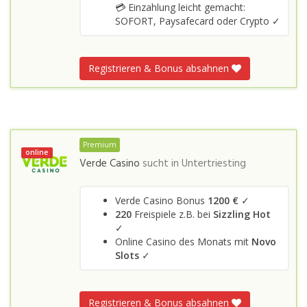
💳 Einzahlung leicht gemacht:
SOFORT, Paysafecard oder Crypto ✓
Registrieren & Bonus absahnen
Premium
online
Verde Casino
sucht in
Untertriesting
Verde Casino Bonus
1200 €
✓
220
Freispiele z.B. bei
Sizzling Hot
✓
Online Casino des Monats mit
Novo
Slots
✓
Registrieren & Bonus absahnen