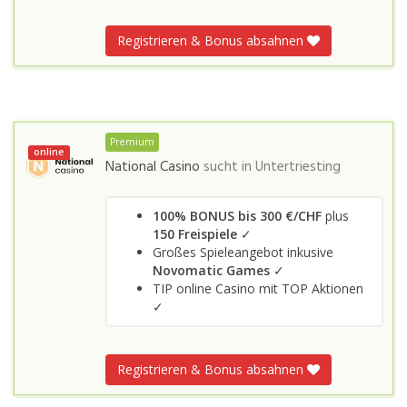
Registrieren & Bonus absahnen
Premium
online
National Casino
sucht in
Untertriesting
100% BONUS bis 300 €/CHF
plus
150 Freispiele
✓
Großes Spieleangebot inkusive
Novomatic Games
✓
TIP online Casino mit TOP Aktionen
✓
Registrieren & Bonus absahnen