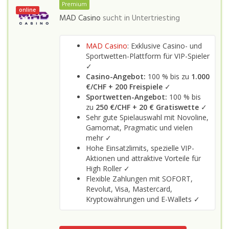
Premium
online
MAD Casino
sucht in
Untertriesting
MAD Casino
: Exklusive Casino- und
Sportwetten-Plattform für VIP-Spieler
✓
Casino-Angebot:
100 % bis zu
1.000
€/CHF + 200 Freispiele
✓
Sportwetten-Angebot:
100 % bis
zu
250 €/CHF + 20 € Gratiswette
✓
Sehr gute Spielauswahl mit Novoline,
Gamomat, Pragmatic und vielen
mehr ✓
Hohe Einsatzlimits, spezielle VIP-
Aktionen und attraktive Vorteile für
High Roller ✓
Flexible Zahlungen mit SOFORT,
Revolut, Visa, Mastercard,
Kryptowährungen und E-Wallets ✓