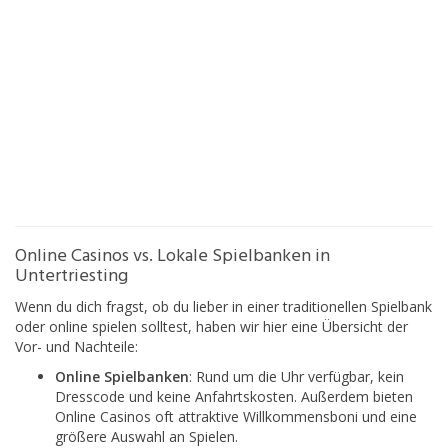
Online Casinos vs. Lokale Spielbanken in
Untertriesting
Wenn du dich fragst, ob du lieber in einer traditionellen Spielbank
oder online spielen solltest, haben wir hier eine Übersicht der
Vor- und Nachteile:
Online Spielbanken
: Rund um die Uhr verfügbar, kein
Dresscode und keine Anfahrtskosten. Außerdem bieten
Online Casinos oft attraktive Willkommensboni und eine
größere Auswahl an Spielen.