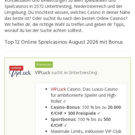
Kontaktdaten und Bewertungen zu allen Spielbanken und
Spielcasinos in 2572 Untertriesting, Niederösterreich und der
Umgebung. Du möchtest wissen, welches Casino in deiner Nähe
das beste ist? Oder suchst du nach den besten Online Casinos?
Wir helfen dir, die richtige Wahl zu treffen und geben dir Tipps,
worauf du bei der Suche achten solltest.
Top 12 Online Spielcasinos August 2026 mit Bonus
Premium
online
VIPLuck
sucht in
Untertriesting
VIPLuck
Casino: Das Luxus-Casino
für ambitionierte Spieler und High
Roller ✓
Casino-Bonus:
100 % bis zu
20.000
€/CHF + 300 Freispiele
✓
Sportbonus:
100 % bis zu
500
€/CHF
✓
Maximale Limits, exklusiver VIP-Club