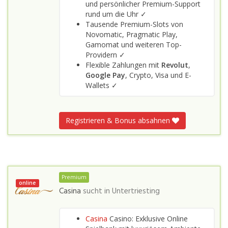
und persönlicher Premium-Support
rund um die Uhr ✓
Tausende Premium-Slots von
Novomatic, Pragmatic Play,
Gamomat und weiteren Top-
Providern ✓
Flexible Zahlungen mit
Revolut
,
Google Pay
, Crypto, Visa und E-
Wallets ✓
Registrieren & Bonus absahnen
Premium
online
Casina
sucht in
Untertriesting
Casina
Casino: Exklusive Online