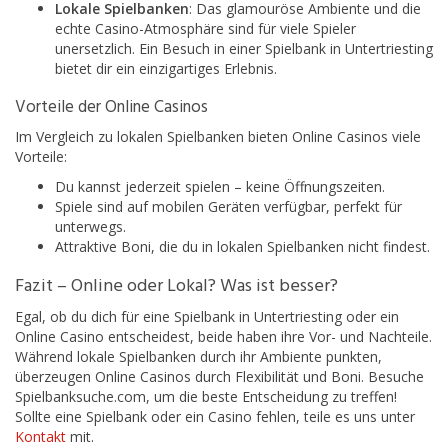
Lokale Spielbanken
: Das glamouröse Ambiente und die
echte Casino-Atmosphäre sind für viele Spieler
unersetzlich. Ein Besuch in einer Spielbank in Untertriesting
bietet dir ein einzigartiges Erlebnis.
Vorteile der Online Casinos
Im Vergleich zu lokalen Spielbanken bieten Online Casinos viele
Vorteile:
Du kannst jederzeit spielen – keine Öffnungszeiten.
Spiele sind auf mobilen Geräten verfügbar, perfekt für
unterwegs.
Attraktive Boni, die du in lokalen Spielbanken nicht findest.
Fazit – Online oder Lokal? Was ist besser?
Egal, ob du dich für eine Spielbank in Untertriesting oder ein
Online Casino entscheidest, beide haben ihre Vor- und Nachteile.
Während lokale Spielbanken durch ihr Ambiente punkten,
überzeugen Online Casinos durch Flexibilität und Boni. Besuche
Spielbanksuche.com, um die beste Entscheidung zu treffen!
Sollte eine Spielbank oder ein Casino fehlen, teile es uns unter
Kontakt
mit.