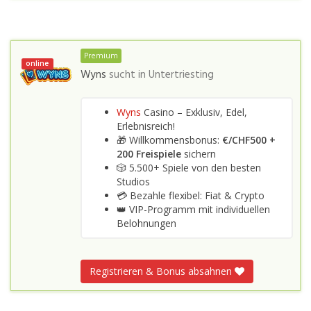
Premium
online
Wyns
sucht in
Untertriesting
Wyns
Casino – Exklusiv, Edel,
Erlebnisreich!
🎁 Willkommensbonus:
€/CHF500 +
200 Freispiele
sichern
🎲 5.500+ Spiele von den besten
Studios
💳 Bezahle flexibel: Fiat & Crypto
👑 VIP-Programm mit individuellen
Belohnungen
Registrieren & Bonus absahnen