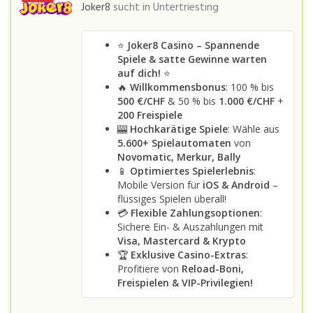
Joker8
sucht in
Untertriesting
⭐
Joker8 Casino – Spannende
Spiele & satte Gewinne warten
auf dich!
⭐
🔥
Willkommensbonus
: 100 % bis
500 €/CHF
& 50 % bis
1.000 €/CHF
+
200 Freispiele
🎰
Hochkarätige Spiele
: Wähle aus
5.600+ Spielautomaten
von
Novomatic, Merkur, Bally
📱
Optimiertes Spielerlebnis
:
Mobile Version für
iOS & Android
–
flüssiges Spielen überall!
💳
Flexible Zahlungsoptionen
:
Sichere Ein- & Auszahlungen mit
Visa, Mastercard & Krypto
🏆
Exklusive Casino-Extras
:
Profitiere von
Reload-Boni,
Freispielen & VIP-Privilegien!