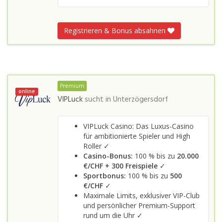
Registrieren & Bonus absahnen
Premium
online
VIPLuck
sucht in
Unterzögersdorf
VIPLuck Casino: Das Luxus-Casino
für ambitionierte Spieler und High
Roller ✓
Casino-Bonus:
100 % bis zu
20.000
€/CHF + 300 Freispiele
✓
Sportbonus:
100 % bis zu
500
€/CHF
✓
Maximale Limits, exklusiver VIP-Club
und persönlicher Premium-Support
rund um die Uhr ✓