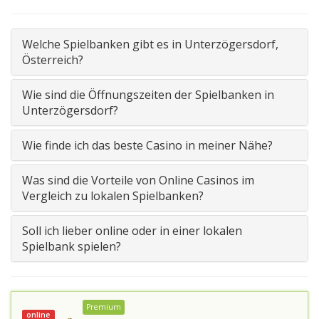
Welche Spielbanken gibt es in Unterzögersdorf,
Österreich?
Wie sind die Öffnungszeiten der Spielbanken in
Unterzögersdorf?
Wie finde ich das beste Casino in meiner Nähe?
Was sind die Vorteile von Online Casinos im
Vergleich zu lokalen Spielbanken?
Soll ich lieber online oder in einer lokalen
Spielbank spielen?
Premium
online