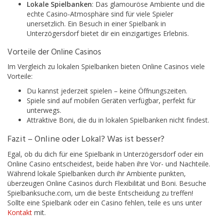
Lokale Spielbanken
: Das glamouröse Ambiente und die
echte Casino-Atmosphäre sind für viele Spieler
unersetzlich. Ein Besuch in einer Spielbank in
Unterzögersdorf bietet dir ein einzigartiges Erlebnis.
Vorteile der Online Casinos
Im Vergleich zu lokalen Spielbanken bieten Online Casinos viele
Vorteile:
Du kannst jederzeit spielen – keine Öffnungszeiten.
Spiele sind auf mobilen Geräten verfügbar, perfekt für
unterwegs.
Attraktive Boni, die du in lokalen Spielbanken nicht findest.
Fazit – Online oder Lokal? Was ist besser?
Egal, ob du dich für eine Spielbank in Unterzögersdorf oder ein
Online Casino entscheidest, beide haben ihre Vor- und Nachteile.
Während lokale Spielbanken durch ihr Ambiente punkten,
überzeugen Online Casinos durch Flexibilität und Boni. Besuche
Spielbanksuche.com, um die beste Entscheidung zu treffen!
Sollte eine Spielbank oder ein Casino fehlen, teile es uns unter
Kontakt
mit.