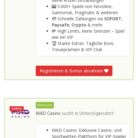
deine ersten Einzahlungen
🎰 5.000+ Spiele von Novoline,
Gamomat, Pragmatic & weiteren
💳 Schnelle Zahlungen via
SOFORT
,
Paysafe, Crypto
& mehr.
💸 High Limits, keine Grenzen – Spiel
wie ein VIP
🏆 Starke Extras: Tägliche Boni,
Treueprämien & VIP-Club
Registrieren & Bonus absahnen
Premium
online
MAD Casino
sucht in
Unterzögersdorf
MAD Casino: Exklusive Casino- und
Sportwetten-Plattform für VIP-Spieler