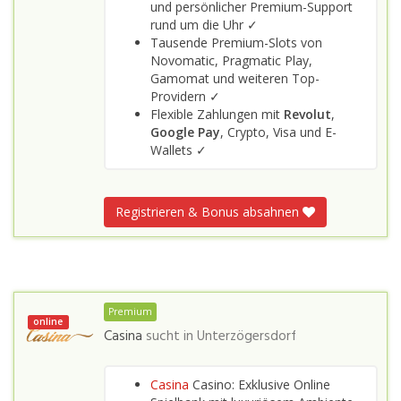
und persönlicher Premium-Support
rund um die Uhr ✓
Tausende Premium-Slots von
Novomatic, Pragmatic Play,
Gamomat und weiteren Top-
Providern ✓
Flexible Zahlungen mit
Revolut
,
Google Pay
, Crypto, Visa und E-
Wallets ✓
Registrieren & Bonus absahnen
Premium
online
Casina
sucht in
Unterzögersdorf
Casina
Casino: Exklusive Online