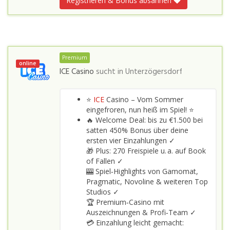
Registrieren & Bonus absahnen
Premium
online
ICE Casino
sucht in
Unterzögersdorf
⭐
ICE
Casino – Vom Sommer
eingefroren, nun heiß im Spiel! ⭐
🔥 Welcome Deal: bis zu €1.500 bei
satten 450% Bonus über deine
ersten vier Einzahlungen ✓
🎁 Plus: 270 Freispiele u. a. auf Book
of Fallen ✓
🎰 Spiel‑Highlights von Gamomat,
Pragmatic, Novoline & weiteren Top
Studios ✓
🏆 Premium‑Casino mit
Auszeichnungen & Profi‑Team ✓
💳 Einzahlung leicht gemacht: