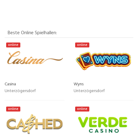
Beste Online Spielhallen:
online
online
Casina
Wyns
Unterzögersdorf
Unterzögersdorf
online
online