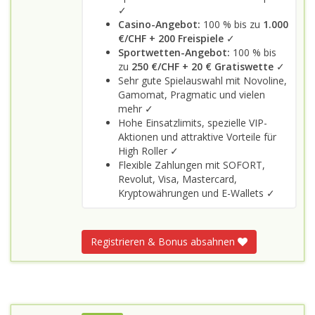
✓
Casino-Angebot:
100 % bis zu
1.000
€/CHF + 200 Freispiele
✓
Sportwetten-Angebot:
100 % bis
zu
250 €/CHF + 20 € Gratiswette
✓
Sehr gute Spielauswahl mit Novoline,
Gamomat, Pragmatic und vielen
mehr ✓
Hohe Einsatzlimits, spezielle VIP-
Aktionen und attraktive Vorteile für
High Roller ✓
Flexible Zahlungen mit SOFORT,
Revolut, Visa, Mastercard,
Kryptowährungen und E-Wallets ✓
Registrieren & Bonus absahnen