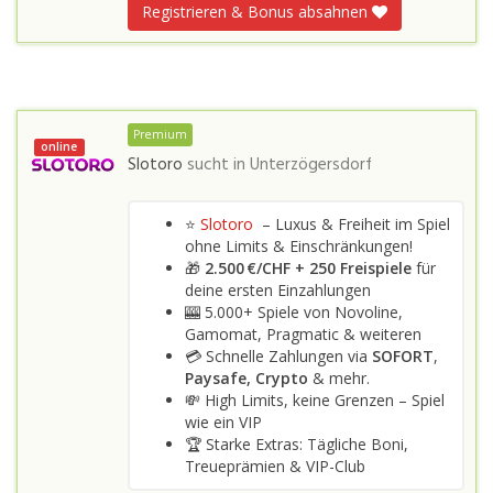
Registrieren & Bonus absahnen
Premium
online
Slotoro
sucht in
Unterzögersdorf
⭐
Slotoro
– Luxus & Freiheit im Spiel
ohne Limits & Einschränkungen!
🎁
2.500 €/CHF + 250 Freispiele
für
deine ersten Einzahlungen
🎰 5.000+ Spiele von Novoline,
Gamomat, Pragmatic & weiteren
💳 Schnelle Zahlungen via
SOFORT
,
Paysafe, Crypto
& mehr.
💸 High Limits, keine Grenzen – Spiel
wie ein VIP
🏆 Starke Extras: Tägliche Boni,
Treueprämien & VIP-Club