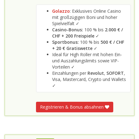
Golazzo
: Exklusives Online Casino
mit großzügigen Boni und hoher
Spielvielfalt ✓
Casino-Bonus:
100 % bis
2.000 € /
CHF + 200 Freispiele
✓
Sportbonus:
100 % bis
500 € / CHF
+ 20 € Gratiswette
✓
Ideal für High Roller mit hohen Ein-
und Auszahlungslimits sowie VIP-
Vorteilen ✓
Einzahlungen per
Revolut
,
SOFORT
,
Visa, Mastercard, Crypto und Wallets
✓
Registrieren & Bonus absahnen