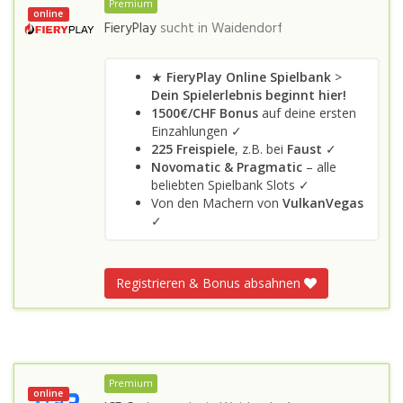
Premium
online
FieryPlay
sucht in
Waidendorf
★
FieryPlay Online Spielbank
>
Dein Spielerlebnis beginnt hier!
1500€/CHF Bonus
auf deine ersten
Einzahlungen ✓
225 Freispiele
, z.B. bei
Faust
✓
Novomatic & Pragmatic
– alle
beliebten Spielbank Slots ✓
Von den Machern von
VulkanVegas
✓
Registrieren & Bonus absahnen
Premium
online