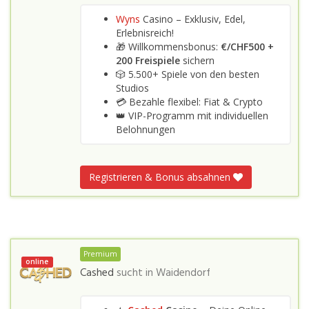
Wyns
Casino – Exklusiv, Edel,
Erlebnisreich!
🎁 Willkommensbonus:
€/CHF500 +
200 Freispiele
sichern
🎲 5.500+ Spiele von den besten
Studios
💳 Bezahle flexibel: Fiat & Crypto
👑 VIP-Programm mit individuellen
Belohnungen
Registrieren & Bonus absahnen
Premium
online
Cashed
sucht in
Waidendorf