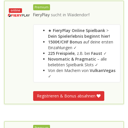
Premium
online
FieryPlay
sucht in
Waidendorf
★
FieryPlay Online Spielbank
>
Dein Spielerlebnis beginnt hier!
1500€/CHF Bonus
auf deine ersten
Einzahlungen ✓
225 Freispiele
, z.B. bei
Faust
✓
Novomatic & Pragmatic
– alle
beliebten Spielbank Slots ✓
Von den Machern von
VulkanVegas
✓
Registrieren & Bonus absahnen
Premium