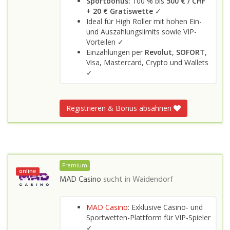
Sportbonus:
100 % bis
500 € / CHF
+ 20 € Gratiswette
✓
Ideal für High Roller mit hohen Ein-
und Auszahlungslimits sowie VIP-
Vorteilen ✓
Einzahlungen per
Revolut
,
SOFORT
,
Visa, Mastercard, Crypto und Wallets
✓
Registrieren & Bonus absahnen
Premium
online
MAD Casino
sucht in
Waidendorf
MAD Casino
: Exklusive Casino- und
Sportwetten-Plattform für VIP-Spieler
✓