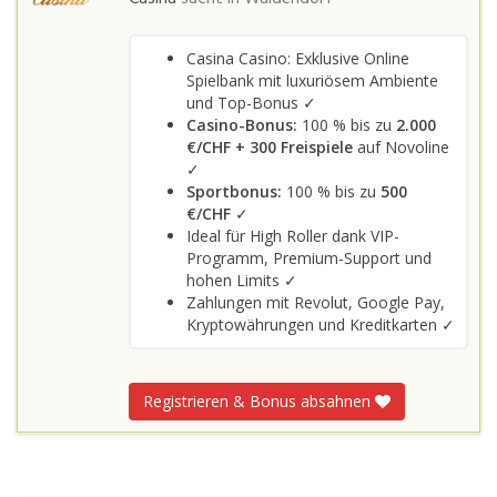
Casina Casino: Exklusive Online
Spielbank mit luxuriösem Ambiente
und Top-Bonus ✓
Casino-Bonus:
100 % bis zu
2.000
€/CHF + 300 Freispiele
auf Novoline
✓
Sportbonus:
100 % bis zu
500
€/CHF
✓
Ideal für High Roller dank VIP-
Programm, Premium-Support und
hohen Limits ✓
Zahlungen mit Revolut, Google Pay,
Kryptowährungen und Kreditkarten ✓
Registrieren & Bonus absahnen