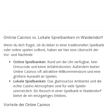
Online Casinos vs. Lokale Spielbanken in Waidendorf
Wenn du dich fragst, ob du lieber in einer traditionellen Spielbank
oder online spielen solltest, haben wir hier eine Übersicht der
Vor- und Nachteile:
Online Spielbanken
: Rund um die Uhr verfügbar, kein
Dresscode und keine Anfahrtskosten. Außerdem bieten
Online Casinos oft attraktive Willkommensboni und eine
größere Auswahl an Spielen.
Lokale Spielbanken
: Das glamouröse Ambiente und die
echte Casino-Atmosphäre sind für viele Spieler
unersetzlich. Ein Besuch in einer Spielbank in Waidendorf
bietet dir ein einzigartiges Erlebnis.
Vorteile der Online Casinos