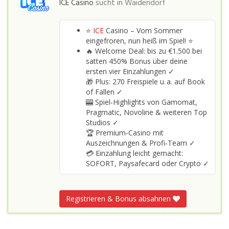
ICE Casino
sucht in
Waidendorf
⭐
ICE
Casino – Vom Sommer
eingefroren, nun heiß im Spiel! ⭐
🔥 Welcome Deal: bis zu €1.500 bei
satten 450% Bonus über deine
ersten vier Einzahlungen ✓
🎁 Plus: 270 Freispiele u. a. auf Book
of Fallen ✓
🎰 Spiel‑Highlights von Gamomat,
Pragmatic, Novoline & weiteren Top
Studios ✓
🏆 Premium‑Casino mit
Auszeichnungen & Profi‑Team ✓
💳 Einzahlung leicht gemacht:
SOFORT, Paysafecard oder Crypto ✓
Registrieren & Bonus absahnen