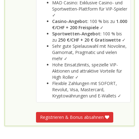
MAD Casino: Exklusive Casino- und
Sportwetten-Plattform für VIP-Spieler
✓
Casino-Angebot:
100 % bis zu
1.000
€/CHF + 200 Freispiele
✓
Sportwetten-Angebot:
100 % bis
zu
250 €/CHF + 20 € Gratiswette
✓
Sehr gute Spielauswahl mit Novoline,
Gamomat, Pragmatic und vielen
mehr ✓
Hohe Einsatzlimits, spezielle VIP-
Aktionen und attraktive Vorteile für
High Roller ✓
Flexible Zahlungen mit SOFORT,
Revolut, Visa, Mastercard,
Kryptowährungen und E-Wallets ✓
Registrieren & Bonus absahnen