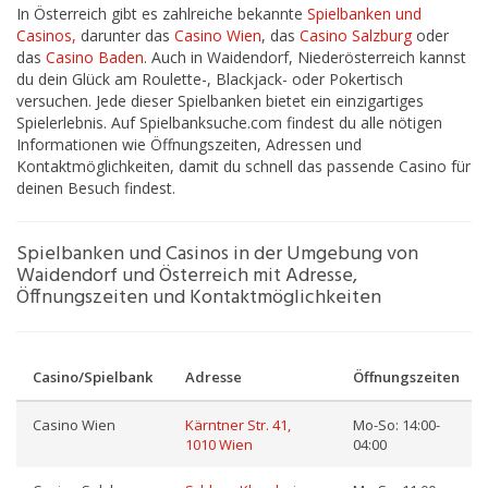
In Österreich gibt es zahlreiche bekannte
Spielbanken und
Casinos,
darunter das
Casino Wien
, das
Casino Salzburg
oder
das
Casino Baden
. Auch in Waidendorf, Niederösterreich kannst
du dein Glück am Roulette-, Blackjack- oder Pokertisch
versuchen. Jede dieser Spielbanken bietet ein einzigartiges
Spielerlebnis. Auf Spielbanksuche.com findest du alle nötigen
Informationen wie Öffnungszeiten, Adressen und
Kontaktmöglichkeiten, damit du schnell das passende Casino für
deinen Besuch findest.
Spielbanken und Casinos in der Umgebung von
Waidendorf und Österreich mit Adresse,
Öffnungszeiten und Kontaktmöglichkeiten
Casino/Spielbank
Adresse
Öffnungszeiten
Casino Wien
Kärntner Str. 41,
Mo-So: 14:00-
1010 Wien
04:00