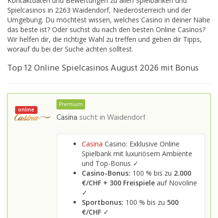
Kontaktdaten und Bewertungen zu allen Spielbanken und
Spielcasinos in 2263 Waidendorf, Niederösterreich und der
Umgebung. Du möchtest wissen, welches Casino in deiner Nähe
das beste ist? Oder suchst du nach den besten Online Casinos?
Wir helfen dir, die richtige Wahl zu treffen und geben dir Tipps,
worauf du bei der Suche achten solltest.
Top 12 Online Spielcasinos August 2026 mit Bonus
Premium
online
Casina
sucht in
Waidendorf
Casina
Casino: Exklusive Online
Spielbank mit luxuriösem Ambiente
und Top-Bonus ✓
Casino-Bonus:
100 % bis zu
2.000
€/CHF + 300 Freispiele
auf Novoline
✓
Sportbonus:
100 % bis zu
500
€/CHF
✓