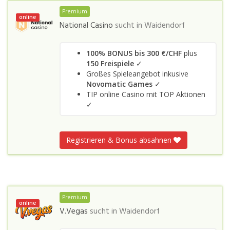
Premium
online
National Casino
sucht in
Waidendorf
100% BONUS bis 300 €/CHF
plus
150 Freispiele
✓
Großes Spieleangebot inkusive
Novomatic Games
✓
TIP online Casino mit TOP Aktionen
✓
Registrieren & Bonus absahnen
Premium
online
V.Vegas
sucht in
Waidendorf