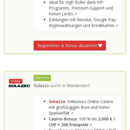
Ideal für High Roller dank VIP-
Programm, Premium-Support und
hohen Limits ✓
Zahlungen mit Revolut, Google Pay,
Kryptowährungen und Kreditkarten ✓
Registrieren & Bonus absahnen
Premium
online
Golazzo
sucht in
Waidendorf
Golazzo
: Exklusives Online Casino
mit großzügigen Boni und hoher
Spielvielfalt ✓
Casino-Bonus:
100 % bis
2.000 € /
CHF + 200 Freispiele
✓