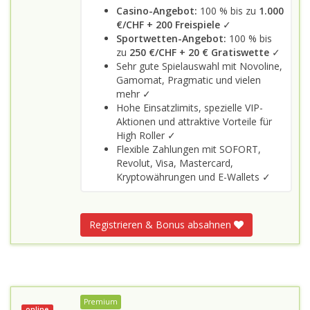
Casino-Angebot:
100 % bis zu
1.000
€/CHF + 200 Freispiele
✓
Sportwetten-Angebot:
100 % bis
zu
250 €/CHF + 20 € Gratiswette
✓
Sehr gute Spielauswahl mit Novoline,
Gamomat, Pragmatic und vielen
mehr ✓
Hohe Einsatzlimits, spezielle VIP-
Aktionen und attraktive Vorteile für
High Roller ✓
Flexible Zahlungen mit SOFORT,
Revolut, Visa, Mastercard,
Kryptowährungen und E-Wallets ✓
Registrieren & Bonus absahnen
Premium
online