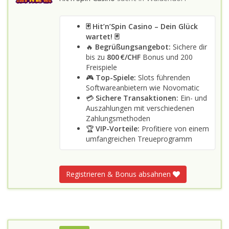
🃏 Hit’n’Spin Casino – Dein Glück
wartet! 🃏
🔥
Begrüßungsangebot:
Sichere dir
bis zu
800 €/CHF
Bonus und 200
Freispiele
🎮
Top-Spiele:
Slots führenden
Softwareanbietern wie Novomatic
💳
Sichere Transaktionen:
Ein- und
Auszahlungen mit verschiedenen
Zahlungsmethoden
🏆
VIP-Vorteile:
Profitiere von einem
umfangreichen Treueprogramm
Registrieren & Bonus absahnen