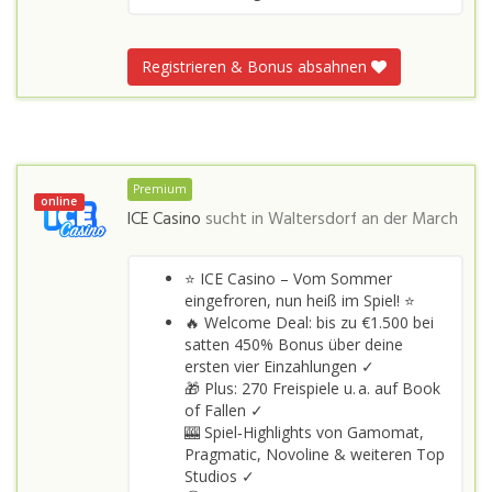
Registrieren & Bonus absahnen
Premium
online
ICE Casino
sucht in
Waltersdorf an der March
⭐ ICE Casino – Vom Sommer
eingefroren, nun heiß im Spiel! ⭐
🔥 Welcome Deal: bis zu €1.500 bei
satten 450% Bonus über deine
ersten vier Einzahlungen ✓
🎁 Plus: 270 Freispiele u. a. auf Book
of Fallen ✓
🎰 Spiel‑Highlights von Gamomat,
Pragmatic, Novoline & weiteren Top
Studios ✓