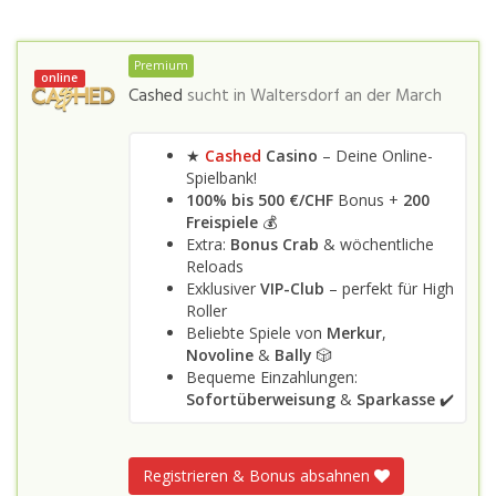
Premium
online
Cashed
sucht in
Waltersdorf an der March
★
Cashed
Casino
– Deine Online-
Spielbank!
100% bis 500 €/CHF
Bonus +
200
Freispiele
💰
Extra:
Bonus Crab
& wöchentliche
Reloads
Exklusiver
VIP-Club
– perfekt für High
Roller
Beliebte Spiele von
Merkur
,
Novoline
&
Bally
🎲
Bequeme Einzahlungen:
Sofortüberweisung
&
Sparkasse
✔️
Registrieren & Bonus absahnen