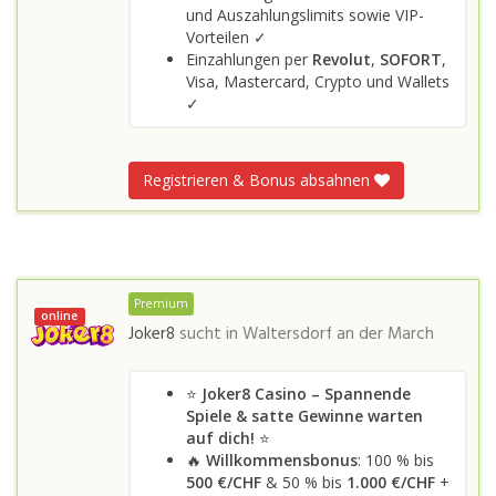
und Auszahlungslimits sowie VIP-
Vorteilen ✓
Einzahlungen per
Revolut
,
SOFORT
,
Visa, Mastercard, Crypto und Wallets
✓
Registrieren & Bonus absahnen
Premium
online
Joker8
sucht in
Waltersdorf an der March
⭐
Joker8 Casino – Spannende
Spiele & satte Gewinne warten
auf dich!
⭐
🔥
Willkommensbonus
: 100 % bis
500 €/CHF
& 50 % bis
1.000 €/CHF
+