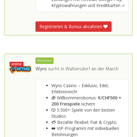
Kryptowährungen und Kreditkarten ✓
Registrieren & Bonus absahnen
Premium
online
Wyns
sucht in
Waltersdorf an der March
Wyns Casino – Exklusiv, Edel,
Erlebnisreich!
🎁 Willkommensbonus:
€/CHF500 +
200 Freispiele
sichern
🎲 5.500+ Spiele von den besten
Studios
💳 Bezahle flexibel: Fiat & Crypto
👑 VIP-Programm mit individuellen
Belohnungen