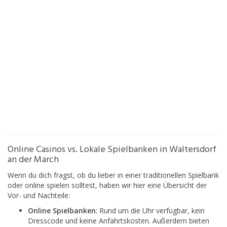
Online Casinos vs. Lokale Spielbanken in Waltersdorf
an der March
Wenn du dich fragst, ob du lieber in einer traditionellen Spielbank
oder online spielen solltest, haben wir hier eine Übersicht der
Vor- und Nachteile:
Online Spielbanken
: Rund um die Uhr verfügbar, kein
Dresscode und keine Anfahrtskosten. Außerdem bieten