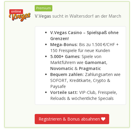
Premium
online
V.Vegas
sucht in
Waltersdorf an der March
V.Vegas Casino – Spielspaß ohne
Grenzen!
Mega-Bonus:
Bis zu 1.500 €/CHF +
150 Freispiele für neue Kunden
5.000+ Games:
Spiele von
Marktführern wie
Gamomat
,
Novomatic
&
Pragmatic
Bequem zahlen:
Zahlungsarten wie
SOFORT, Kreditkarte, Crypto &
Paysafe
Vorteile satt:
VIP-Club, Freispiele,
Reloads & wöchentliche Specials
Registrieren & Bonus absahnen