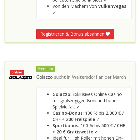
Von den Machern von
VulkanVegas
✓
Registrieren & Bonus absahnen
Premium
online
Golazzo
sucht in
Waltersdorf an der March
Golazzo
: Exklusives Online Casino
mit großzügigen Boni und hoher
Spielvielfalt ✓
Casino-Bonus:
100 % bis
2.000 € /
CHF + 200 Freispiele
✓
Sportbonus:
100 % bis
500 € / CHF
+ 20 € Gratiswette
✓
Ideal für High Roller mit hohen Ein-