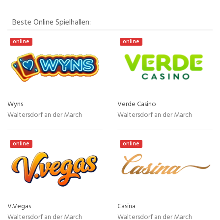
Beste Online Spielhallen:
online
online
Wyns
Verde Casino
Waltersdorf an der March
Waltersdorf an der March
online
online
V.Vegas
Casina
Waltersdorf an der March
Waltersdorf an der March