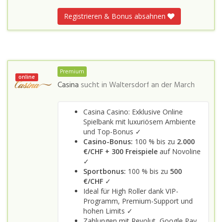
Registrieren & Bonus absahnen
Premium
online
Casina
sucht in
Waltersdorf an der March
Casina Casino: Exklusive Online
Spielbank mit luxuriösem Ambiente
und Top-Bonus ✓
Casino-Bonus:
100 % bis zu
2.000
€/CHF + 300 Freispiele
auf Novoline
✓
Sportbonus:
100 % bis zu
500
€/CHF
✓
Ideal für High Roller dank VIP-
Programm, Premium-Support und
hohen Limits ✓
Zahlungen mit Revolut, Google Pay,