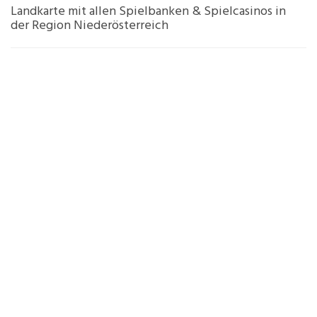
Landkarte mit allen Spielbanken & Spielcasinos in
der Region Niederösterreich