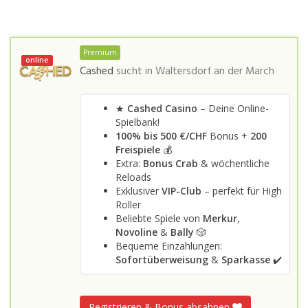
Premium
online
Cashed
sucht in
Waltersdorf an der March
★
Cashed Casino
– Deine Online-
Spielbank!
100% bis 500 €/CHF
Bonus +
200
Freispiele
💰
Extra:
Bonus Crab
& wöchentliche
Reloads
Exklusiver
VIP-Club
– perfekt für High
Roller
Beliebte Spiele von
Merkur
,
Novoline
&
Bally
🎲
Bequeme Einzahlungen:
Sofortüberweisung
&
Sparkasse
✔️
Registrieren & Bonus absahnen