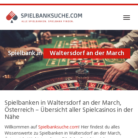
Skip
to
main
Toggl
content
navig
Spielbank in
Waltersdorf an der March
Spielbanken in Waltersdorf an der March,
Österreich – Übersicht aller Spielcasinos in der
Nähe
Willkommen auf
Spielbanksuche.com
! Hier findest du alles
Wissenswerte zu Spielbanken in Waltersdorf an der March,