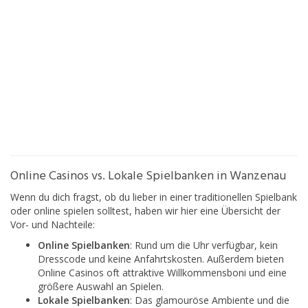
Online Casinos vs. Lokale Spielbanken in Wanzenau
Wenn du dich fragst, ob du lieber in einer traditionellen Spielbank
oder online spielen solltest, haben wir hier eine Übersicht der
Vor- und Nachteile:
Online Spielbanken
: Rund um die Uhr verfügbar, kein
Dresscode und keine Anfahrtskosten. Außerdem bieten
Online Casinos oft attraktive Willkommensboni und eine
größere Auswahl an Spielen.
Lokale Spielbanken
: Das glamouröse Ambiente und die