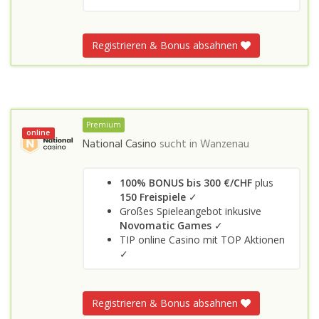
Registrieren & Bonus absahnen
Premium
online
National Casino
sucht in
Wanzenau
100% BONUS bis 300 €/CHF
plus
150 Freispiele
✓
Großes Spieleangebot inkusive
Novomatic Games
✓
TIP online Casino mit TOP Aktionen
✓
Registrieren & Bonus absahnen