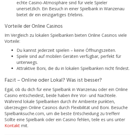
echte Casino-Atmosphäre sind für viele Spieler
unersetzlich. Ein Besuch in einer Spielbank in Wanzenau
bietet dir ein einzigartiges Erlebnis.
Vorteile der Online Casinos
Im Vergleich zu lokalen Spielbanken bieten Online Casinos viele
Vorteile:
Du kannst jederzeit spielen – keine Öffnungszeiten.
Spiele sind auf mobilen Geräten verfügbar, perfekt für
unterwegs.
Attraktive Boni, die du in lokalen Spielbanken nicht findest.
Fazit – Online oder Lokal? Was ist besser?
Egal, ob du dich für eine Spielbank in Wanzenau oder ein Online
Casino entscheidest, beide haben ihre Vor- und Nachteile.
Während lokale Spielbanken durch ihr Ambiente punkten,
überzeugen Online Casinos durch Flexibilität und Boni. Besuche
Spielbanksuche.com, um die beste Entscheidung zu treffen!
Sollte eine Spielbank oder ein Casino fehlen, teile es uns unter
Kontakt
mit.