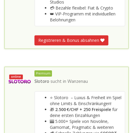
Studios
💳 Bezahle flexibel: Fiat & Crypto
👑 VIP-Programm mit individuellen
Belohnungen
Registrieren & Bonus absahnen
Premium
online
Slotoro
sucht in
Wanzenau
⭐ Slotoro – Luxus & Freiheit im Spiel
ohne Limits & Einschränkungen!
🎁
2.500 €/CHF + 250 Freispiele
für
deine ersten Einzahlungen
🎰 5.000+ Spiele von Novoline,
Gamomat, Pragmatic & weiteren