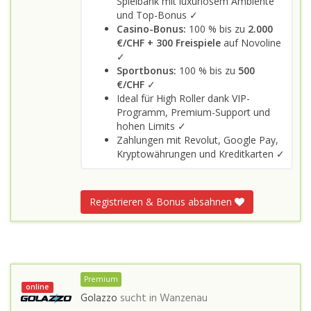
Spielbank mit luxuriösem Ambiente
und Top-Bonus ✓
Casino-Bonus:
100 % bis zu
2.000
€/CHF + 300 Freispiele
auf Novoline
✓
Sportbonus:
100 % bis zu
500
€/CHF
✓
Ideal für High Roller dank VIP-
Programm, Premium-Support und
hohen Limits ✓
Zahlungen mit Revolut, Google Pay,
Kryptowährungen und Kreditkarten ✓
Registrieren & Bonus absahnen
Premium
online
Golazzo
sucht in
Wanzenau