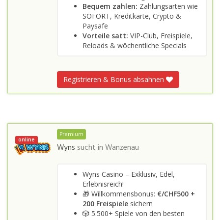
Bequem zahlen:
Zahlungsarten wie
SOFORT, Kreditkarte, Crypto &
Paysafe
Vorteile satt:
VIP-Club, Freispiele,
Reloads & wöchentliche Specials
Registrieren & Bonus absahnen
Premium
online
Wyns
sucht in
Wanzenau
Wyns Casino – Exklusiv, Edel,
Erlebnisreich!
🎁 Willkommensbonus:
€/CHF500 +
200 Freispiele
sichern
🎲 5.500+ Spiele von den besten