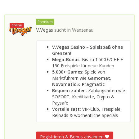
Premium
online
V.Vegas
sucht in
Wanzenau
V.Vegas Casino – Spielspaß ohne
Grenzen!
Mega-Bonus:
Bis zu 1.500 €/CHF +
150 Freispiele für neue Kunden
5.000+ Games:
Spiele von
Marktführern wie
Gamomat
,
Novomatic
&
Pragmatic
Bequem zahlen:
Zahlungsarten wie
SOFORT, Kreditkarte, Crypto &
Paysafe
Vorteile satt:
VIP-Club, Freispiele,
Reloads & wöchentliche Specials
Registrieren & Bonus absahnen