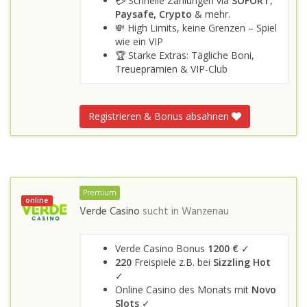
💳 Schnelle Zahlungen via
SOFORT
,
Paysafe, Crypto
& mehr.
💸 High Limits, keine Grenzen – Spiel
wie ein VIP
🏆 Starke Extras: Tägliche Boni,
Treueprämien & VIP-Club
Registrieren & Bonus absahnen
Premium
online
Verde Casino
sucht in
Wanzenau
Verde Casino Bonus
1200 €
✓
220
Freispiele z.B. bei
Sizzling Hot
✓
Online Casino des Monats mit
Novo
Slots
✓