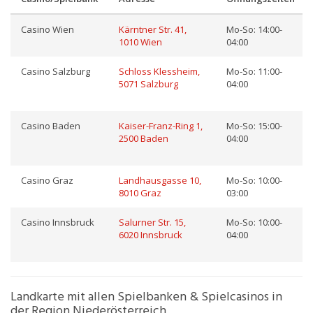
Casino Wien
Kärntner Str. 41,
Mo-So: 14:00-
1010 Wien
04:00
Casino Salzburg
Schloss Klessheim,
Mo-So: 11:00-
5071 Salzburg
04:00
Casino Baden
Kaiser-Franz-Ring 1,
Mo-So: 15:00-
2500 Baden
04:00
Casino Graz
Landhausgasse 10,
Mo-So: 10:00-
8010 Graz
03:00
Casino Innsbruck
Salurner Str. 15,
Mo-So: 10:00-
6020 Innsbruck
04:00
Landkarte mit allen Spielbanken & Spielcasinos in
der Region Niederösterreich