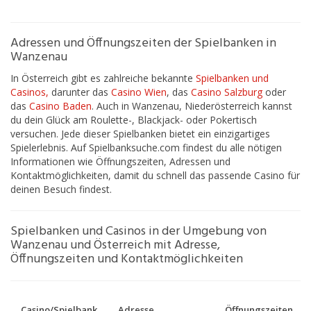
Adressen und Öffnungszeiten der Spielbanken in
Wanzenau
In Österreich gibt es zahlreiche bekannte
Spielbanken und
Casinos,
darunter das
Casino Wien
, das
Casino Salzburg
oder
das
Casino Baden
. Auch in Wanzenau, Niederösterreich kannst
du dein Glück am Roulette-, Blackjack- oder Pokertisch
versuchen. Jede dieser Spielbanken bietet ein einzigartiges
Spielerlebnis. Auf Spielbanksuche.com findest du alle nötigen
Informationen wie Öffnungszeiten, Adressen und
Kontaktmöglichkeiten, damit du schnell das passende Casino für
deinen Besuch findest.
Spielbanken und Casinos in der Umgebung von
Wanzenau und Österreich mit Adresse,
Öffnungszeiten und Kontaktmöglichkeiten
Casino/Spielbank
Adresse
Öffnungszeiten