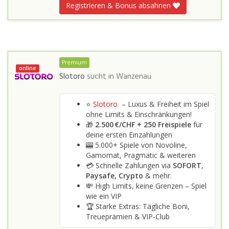
Registrieren & Bonus absahnen
Premium
online
Slotoro
sucht in
Wanzenau
⭐
Slotoro
– Luxus & Freiheit im Spiel
ohne Limits & Einschränkungen!
🎁
2.500 €/CHF + 250 Freispiele
für
deine ersten Einzahlungen
🎰 5.000+ Spiele von Novoline,
Gamomat, Pragmatic & weiteren
💳 Schnelle Zahlungen via
SOFORT
,
Paysafe, Crypto
& mehr.
💸 High Limits, keine Grenzen – Spiel
wie ein VIP
🏆 Starke Extras: Tägliche Boni,
Treueprämien & VIP-Club