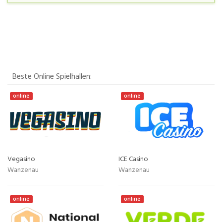
Beste Online Spielhallen:
online
online
Vegasino
ICE Casino
Wanzenau
Wanzenau
online
online