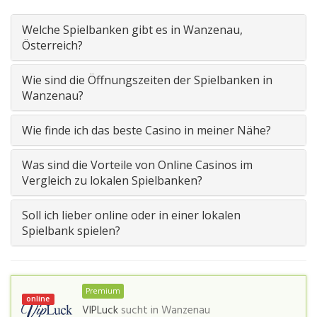
Welche Spielbanken gibt es in Wanzenau,
Österreich?
Wie sind die Öffnungszeiten der Spielbanken in
Wanzenau?
Wie finde ich das beste Casino in meiner Nähe?
Was sind die Vorteile von Online Casinos im
Vergleich zu lokalen Spielbanken?
Soll ich lieber online oder in einer lokalen
Spielbank spielen?
Premium
online
VIPLuck
sucht in
Wanzenau