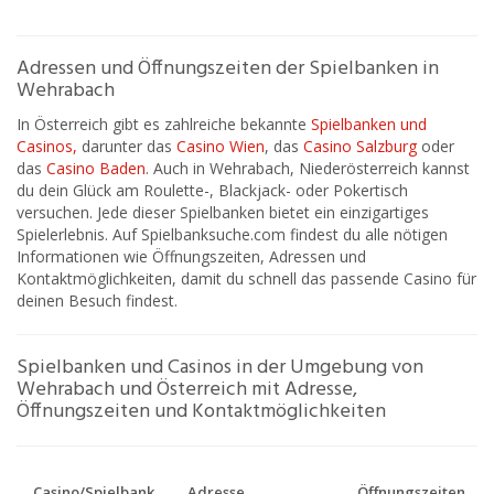
Adressen und Öffnungszeiten der Spielbanken in
Wehrabach
In Österreich gibt es zahlreiche bekannte
Spielbanken und
Casinos,
darunter das
Casino Wien
, das
Casino Salzburg
oder
das
Casino Baden
. Auch in Wehrabach, Niederösterreich kannst
du dein Glück am Roulette-, Blackjack- oder Pokertisch
versuchen. Jede dieser Spielbanken bietet ein einzigartiges
Spielerlebnis. Auf Spielbanksuche.com findest du alle nötigen
Informationen wie Öffnungszeiten, Adressen und
Kontaktmöglichkeiten, damit du schnell das passende Casino für
deinen Besuch findest.
Spielbanken und Casinos in der Umgebung von
Wehrabach und Österreich mit Adresse,
Öffnungszeiten und Kontaktmöglichkeiten
Casino/Spielbank
Adresse
Öffnungszeiten