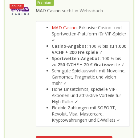
Premium
online
MAD Casino
sucht in
Wehrabach
MAD Casino
: Exklusive Casino- und
Sportwetten-Plattform für VIP-Spieler
✓
Casino-Angebot:
100 % bis zu
1.000
€/CHF + 200 Freispiele
✓
Sportwetten-Angebot:
100 % bis
zu
250 €/CHF + 20 € Gratiswette
✓
Sehr gute Spielauswahl mit Novoline,
Gamomat, Pragmatic und vielen
mehr ✓
Hohe Einsatzlimits, spezielle VIP-
Aktionen und attraktive Vorteile für
High Roller ✓
Flexible Zahlungen mit SOFORT,
Revolut, Visa, Mastercard,
Kryptowährungen und E-Wallets ✓