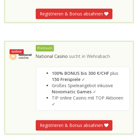
Registrieren & Bonus absahnen
Premium
online
National Casino
sucht in
Wehrabach
100% BONUS bis 300 €/CHF
plus
150 Freispiele
✓
Großes Spieleangebot inkusive
Novomatic Games
✓
TIP online Casino mit TOP Aktionen
✓
Registrieren & Bonus absahnen