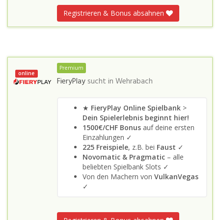
Registrieren & Bonus absahnen
Premium
online
FieryPlay
sucht in
Wehrabach
★
FieryPlay Online Spielbank
>
Dein Spielerlebnis beginnt hier!
1500€/CHF Bonus
auf deine ersten
Einzahlungen ✓
225 Freispiele
, z.B. bei
Faust
✓
Novomatic & Pragmatic
– alle
beliebten Spielbank Slots ✓
Von den Machern von
VulkanVegas
✓