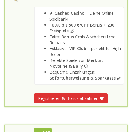
★
Cashed Casino
– Deine Online-
Spielbank!
100% bis 500 €/CHF
Bonus +
200
Freispiele
💰
Extra:
Bonus Crab
& wöchentliche
Reloads
Exklusiver
VIP-Club
– perfekt für High
Roller
Beliebte Spiele von
Merkur
,
Novoline
&
Bally
🎲
Bequeme Einzahlungen:
Sofortüberweisung
&
Sparkasse
✔️
Registrieren & Bonus absahnen
Premium