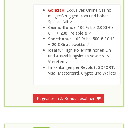
Golazzo
: Exklusives Online Casino
mit großzügigen Boni und hoher
Spielvielfalt ✓
Casino-Bonus:
100 % bis
2.000 € /
CHF + 200 Freispiele
✓
Sportbonus:
100 % bis
500 € / CHF
+ 20 € Gratiswette
✓
Ideal für High Roller mit hohen Ein-
und Auszahlungslimits sowie VIP-
Vorteilen ✓
Einzahlungen per
Revolut
,
SOFORT
,
Visa, Mastercard, Crypto und Wallets
✓
Registrieren & Bonus absahnen