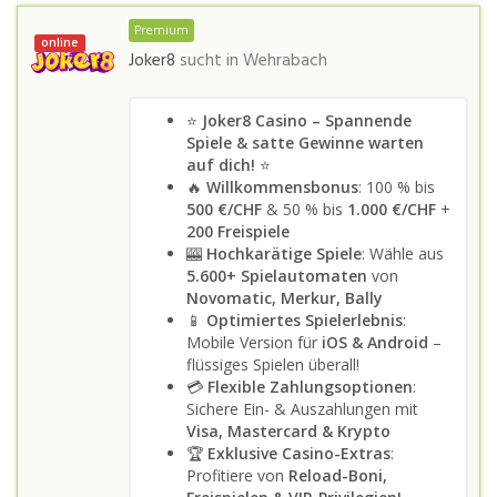
Premium
online
Joker8
sucht in
Wehrabach
⭐
Joker8 Casino – Spannende
Spiele & satte Gewinne warten
auf dich!
⭐
🔥
Willkommensbonus
: 100 % bis
500 €/CHF
& 50 % bis
1.000 €/CHF
+
200 Freispiele
🎰
Hochkarätige Spiele
: Wähle aus
5.600+ Spielautomaten
von
Novomatic, Merkur, Bally
📱
Optimiertes Spielerlebnis
:
Mobile Version für
iOS & Android
–
flüssiges Spielen überall!
💳
Flexible Zahlungsoptionen
:
Sichere Ein- & Auszahlungen mit
Visa, Mastercard & Krypto
🏆
Exklusive Casino-Extras
:
Profitiere von
Reload-Boni,