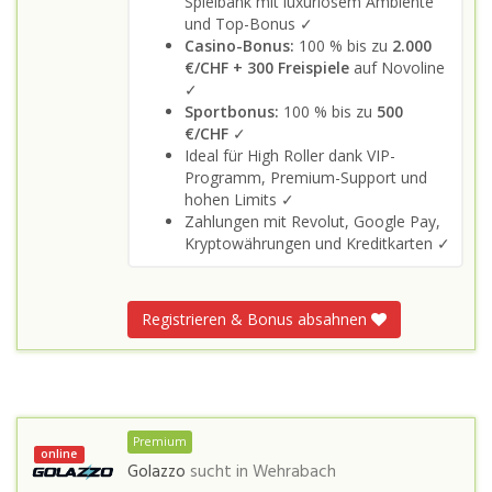
Spielbank mit luxuriösem Ambiente
und Top-Bonus ✓
Casino-Bonus:
100 % bis zu
2.000
€/CHF + 300 Freispiele
auf Novoline
✓
Sportbonus:
100 % bis zu
500
€/CHF
✓
Ideal für High Roller dank VIP-
Programm, Premium-Support und
hohen Limits ✓
Zahlungen mit Revolut, Google Pay,
Kryptowährungen und Kreditkarten ✓
Registrieren & Bonus absahnen
Premium
online
Golazzo
sucht in
Wehrabach