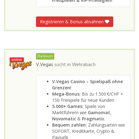
Freispielen & VIP-Privilegien!
Registrieren & Bonus absahnen
Premium
online
V.Vegas
sucht in
Wehrabach
V.Vegas Casino – Spielspaß ohne
Grenzen!
Mega-Bonus:
Bis zu 1.500 €/CHF +
150 Freispiele für neue Kunden
5.000+ Games:
Spiele von
Marktführern wie
Gamomat
,
Novomatic
&
Pragmatic
Bequem zahlen:
Zahlungsarten wie
SOFORT, Kreditkarte, Crypto &
Paysafe