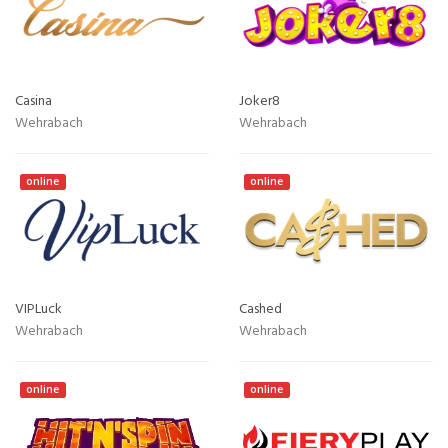
Casina
Joker8
Wehrabach
Wehrabach
online
online
VIPLuck
Cashed
Wehrabach
Wehrabach
online
online