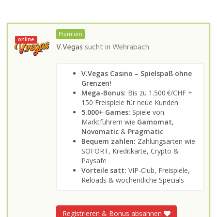
Premium
online
V.Vegas
sucht in
Wehrabach
V.Vegas Casino – Spielspaß ohne
Grenzen!
Mega-Bonus:
Bis zu 1.500 €/CHF +
150 Freispiele für neue Kunden
5.000+ Games:
Spiele von
Marktführern wie
Gamomat
,
Novomatic
&
Pragmatic
Bequem zahlen:
Zahlungsarten wie
SOFORT, Kreditkarte, Crypto &
Paysafe
Vorteile satt:
VIP-Club, Freispiele,
Reloads & wöchentliche Specials
Registrieren & Bonus absahnen