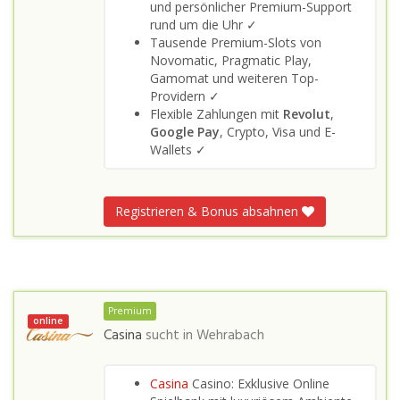
und persönlicher Premium-Support
rund um die Uhr ✓
Tausende Premium-Slots von
Novomatic, Pragmatic Play,
Gamomat und weiteren Top-
Providern ✓
Flexible Zahlungen mit
Revolut
,
Google Pay
, Crypto, Visa und E-
Wallets ✓
Registrieren & Bonus absahnen
Premium
online
Casina
sucht in
Wehrabach
Casina
Casino: Exklusive Online