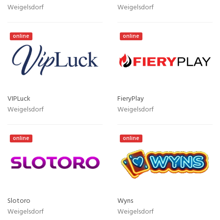
Weigelsdorf
Weigelsdorf
online
online
VIPLuck
FieryPlay
Weigelsdorf
Weigelsdorf
online
online
Slotoro
Wyns
Weigelsdorf
Weigelsdorf