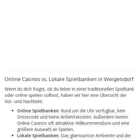
Online Casinos vs. Lokale Spielbanken in Weigelsdorf
Wenn du dich fragst, ob du lieber in einer traditionellen Spielbank
oder online spielen solltest, haben wir hier eine Übersicht der
Vor- und Nachteile:
Online Spielbanken
: Rund um die Uhr verfügbar, kein
Dresscode und keine Anfahrtskosten. Außerdem bieten
Online Casinos oft attraktive Willkommensboni und eine
größere Auswahl an Spielen.
Lokale Spielbanken
: Das glamouröse Ambiente und die