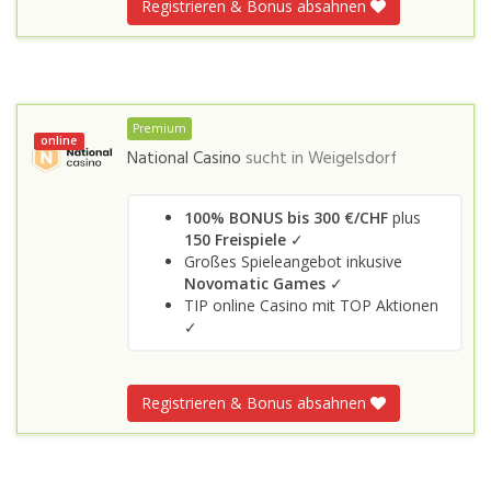
Registrieren & Bonus absahnen
Premium
online
National Casino
sucht in
Weigelsdorf
100% BONUS bis 300 €/CHF
plus
150 Freispiele
✓
Großes Spieleangebot inkusive
Novomatic Games
✓
TIP online Casino mit TOP Aktionen
✓
Registrieren & Bonus absahnen