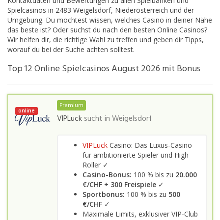
Kontaktdaten und Bewertungen zu allen Spielbanken und
Spielcasinos in 2483 Weigelsdorf, Niederösterreich und der
Umgebung. Du möchtest wissen, welches Casino in deiner Nähe
das beste ist? Oder suchst du nach den besten Online Casinos?
Wir helfen dir, die richtige Wahl zu treffen und geben dir Tipps,
worauf du bei der Suche achten solltest.
Top 12 Online Spielcasinos August 2026 mit Bonus
Premium
online
VIPLuck
sucht in
Weigelsdorf
VIPLuck
Casino: Das Luxus-Casino
für ambitionierte Spieler und High
Roller ✓
Casino-Bonus:
100 % bis zu
20.000
€/CHF + 300 Freispiele
✓
Sportbonus:
100 % bis zu
500
€/CHF
✓
Maximale Limits, exklusiver VIP-Club