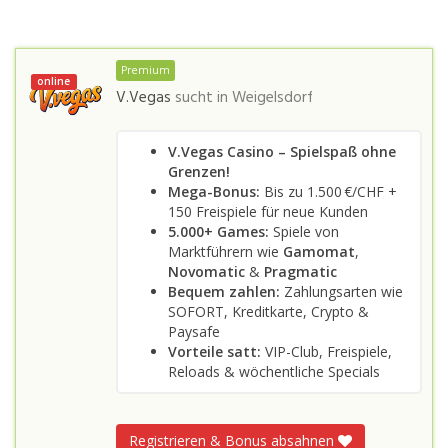
Premium
online
V.Vegas
sucht in
Weigelsdorf
V.Vegas Casino – Spielspaß ohne
Grenzen!
Mega-Bonus:
Bis zu 1.500 €/CHF +
150 Freispiele für neue Kunden
5.000+ Games:
Spiele von
Marktführern wie
Gamomat
,
Novomatic
&
Pragmatic
Bequem zahlen:
Zahlungsarten wie
SOFORT, Kreditkarte, Crypto &
Paysafe
Vorteile satt:
VIP-Club, Freispiele,
Reloads & wöchentliche Specials
Registrieren & Bonus absahnen