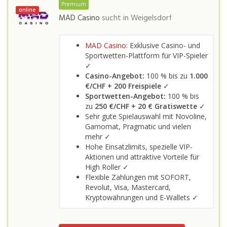
Premium
online
MAD Casino
sucht in
Weigelsdorf
MAD Casino
: Exklusive Casino- und
Sportwetten-Plattform für VIP-Spieler
✓
Casino-Angebot:
100 % bis zu
1.000
€/CHF + 200 Freispiele
✓
Sportwetten-Angebot:
100 % bis
zu
250 €/CHF + 20 € Gratiswette
✓
Sehr gute Spielauswahl mit Novoline,
Gamomat, Pragmatic und vielen
mehr ✓
Hohe Einsatzlimits, spezielle VIP-
Aktionen und attraktive Vorteile für
High Roller ✓
Flexible Zahlungen mit SOFORT,
Revolut, Visa, Mastercard,
Kryptowährungen und E-Wallets ✓