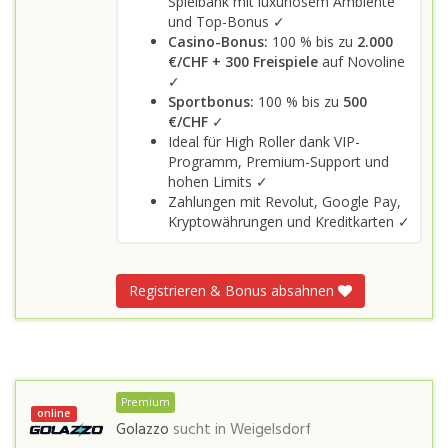
Spielbank mit luxuriösem Ambiente
und Top-Bonus ✓
Casino-Bonus:
100 % bis zu
2.000
€/CHF + 300 Freispiele
auf Novoline
✓
Sportbonus:
100 % bis zu
500
€/CHF
✓
Ideal für High Roller dank VIP-
Programm, Premium-Support und
hohen Limits ✓
Zahlungen mit Revolut, Google Pay,
Kryptowährungen und Kreditkarten ✓
Registrieren & Bonus absahnen
Premium
online
Golazzo
sucht in
Weigelsdorf