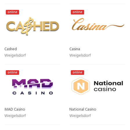
online
online
Cashed
Casina
Weigelsdorf
Weigelsdorf
online
online
MAD Casino
National Casino
Weigelsdorf
Weigelsdorf