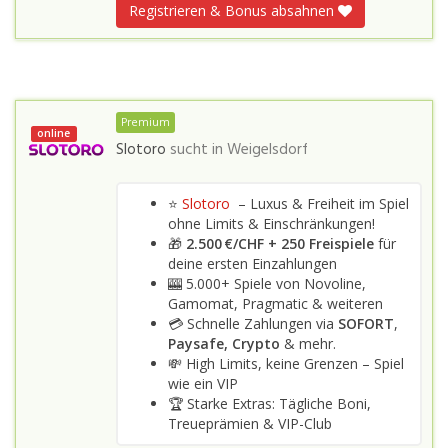
Registrieren & Bonus absahnen
Premium
online
Slotoro
sucht in
Weigelsdorf
⭐
Slotoro
– Luxus & Freiheit im Spiel
ohne Limits & Einschränkungen!
🎁
2.500 €/CHF + 250 Freispiele
für
deine ersten Einzahlungen
🎰 5.000+ Spiele von Novoline,
Gamomat, Pragmatic & weiteren
💳 Schnelle Zahlungen via
SOFORT
,
Paysafe, Crypto
& mehr.
💸 High Limits, keine Grenzen – Spiel
wie ein VIP
🏆 Starke Extras: Tägliche Boni,
Treueprämien & VIP-Club