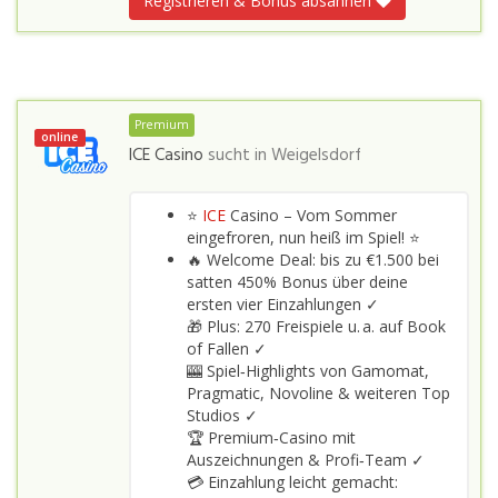
Registrieren & Bonus absahnen
Premium
online
ICE Casino
sucht in
Weigelsdorf
⭐
ICE
Casino – Vom Sommer
eingefroren, nun heiß im Spiel! ⭐
🔥 Welcome Deal: bis zu €1.500 bei
satten 450% Bonus über deine
ersten vier Einzahlungen ✓
🎁 Plus: 270 Freispiele u. a. auf Book
of Fallen ✓
🎰 Spiel‑Highlights von Gamomat,
Pragmatic, Novoline & weiteren Top
Studios ✓
🏆 Premium‑Casino mit
Auszeichnungen & Profi‑Team ✓
💳 Einzahlung leicht gemacht: