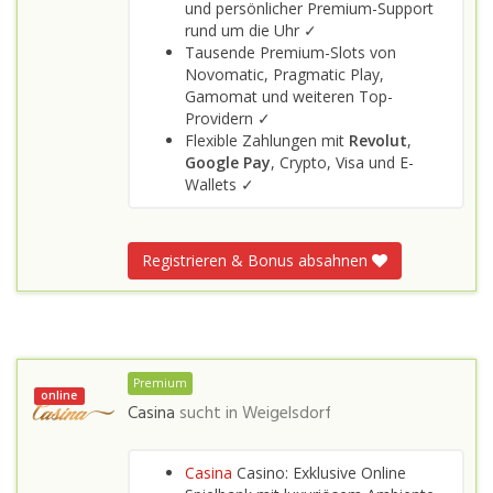
und persönlicher Premium-Support
rund um die Uhr ✓
Tausende Premium-Slots von
Novomatic, Pragmatic Play,
Gamomat und weiteren Top-
Providern ✓
Flexible Zahlungen mit
Revolut
,
Google Pay
, Crypto, Visa und E-
Wallets ✓
Registrieren & Bonus absahnen
Premium
online
Casina
sucht in
Weigelsdorf
Casina
Casino: Exklusive Online