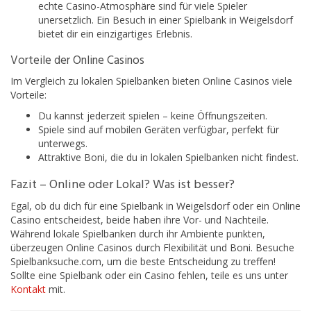
echte Casino-Atmosphäre sind für viele Spieler
unersetzlich. Ein Besuch in einer Spielbank in Weigelsdorf
bietet dir ein einzigartiges Erlebnis.
Vorteile der Online Casinos
Im Vergleich zu lokalen Spielbanken bieten Online Casinos viele
Vorteile:
Du kannst jederzeit spielen – keine Öffnungszeiten.
Spiele sind auf mobilen Geräten verfügbar, perfekt für
unterwegs.
Attraktive Boni, die du in lokalen Spielbanken nicht findest.
Fazit – Online oder Lokal? Was ist besser?
Egal, ob du dich für eine Spielbank in Weigelsdorf oder ein Online
Casino entscheidest, beide haben ihre Vor- und Nachteile.
Während lokale Spielbanken durch ihr Ambiente punkten,
überzeugen Online Casinos durch Flexibilität und Boni. Besuche
Spielbanksuche.com, um die beste Entscheidung zu treffen!
Sollte eine Spielbank oder ein Casino fehlen, teile es uns unter
Kontakt
mit.