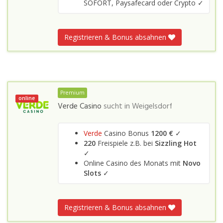
SOFORT, Paysafecard oder Crypto ✓
Registrieren & Bonus absahnen
Premium
online
Verde Casino
sucht in
Weigelsdorf
Verde
Casino Bonus
1200 €
✓
220
Freispiele z.B. bei
Sizzling Hot
✓
Online Casino des Monats mit
Novo
Slots
✓
Registrieren & Bonus absahnen