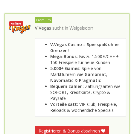
Premium
online
V.Vegas
sucht in
Weigelsdorf
V.Vegas Casino – Spielspaß ohne
Grenzen!
Mega-Bonus:
Bis zu 1.500 €/CHF +
150 Freispiele für neue Kunden
5.000+ Games:
Spiele von
Marktführern wie
Gamomat
,
Novomatic
&
Pragmatic
Bequem zahlen:
Zahlungsarten wie
SOFORT, Kreditkarte, Crypto &
Paysafe
Vorteile satt:
VIP-Club, Freispiele,
Reloads & wöchentliche Specials
Registrieren & Bonus absahnen