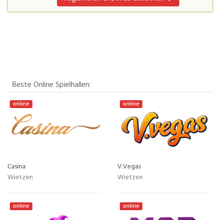
Beste Online Spielhallen:
online
online
Casina
V.Vegas
Wietzen
Wietzen
online
online