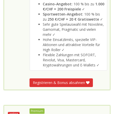
Casino-Angebot:
100 % bis zu
1.000
€/CHF + 200 Freispiele
✓
Sportwetten-Angebot:
100 % bis
zu
250 €/CHF + 20 € Gratiswette
✓
Sehr gute Spielauswahl mit Novoline,
Gamomat, Pragmatic und vielen
mehr ✓
Hohe Einsatzlimits, spezielle VIP-
Aktionen und attraktive Vorteile für
High Roller ✓
Flexible Zahlungen mit SOFORT,
Revolut, Visa, Mastercard,
Kryptowährungen und E-Wallets ✓
Registrieren & Bonus absahnen
Premium
online