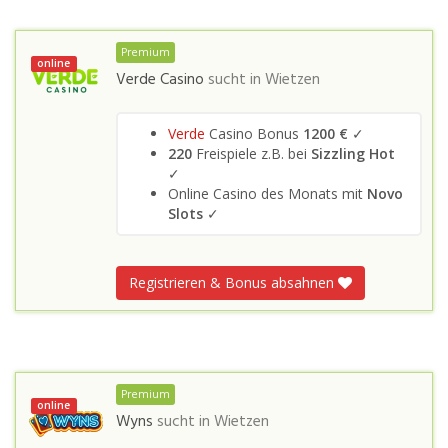
Premium
online
Verde Casino
sucht in
Wietzen
Verde
Casino Bonus
1200 €
✓
220
Freispiele z.B. bei
Sizzling Hot
✓
Online Casino des Monats mit
Novo
Slots
✓
Registrieren & Bonus absahnen
Premium
online
Wyns
sucht in
Wietzen