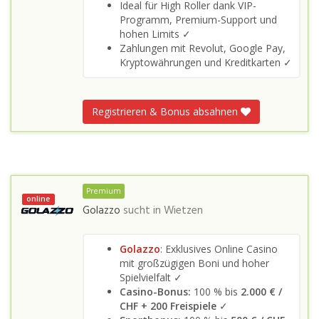
Ideal für High Roller dank VIP-
Programm, Premium-Support und
hohen Limits ✓
Zahlungen mit Revolut, Google Pay,
Kryptowährungen und Kreditkarten ✓
Registrieren & Bonus absahnen
Premium
online
Golazzo
sucht in
Wietzen
Golazzo
: Exklusives Online Casino
mit großzügigen Boni und hoher
Spielvielfalt ✓
Casino-Bonus:
100 % bis
2.000 € /
CHF + 200 Freispiele
✓