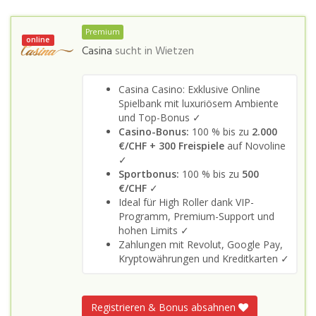
Premium
online
Casina
sucht in
Wietzen
Casina Casino: Exklusive Online
Spielbank mit luxuriösem Ambiente
und Top-Bonus ✓
Casino-Bonus:
100 % bis zu
2.000
€/CHF + 300 Freispiele
auf Novoline
✓
Sportbonus:
100 % bis zu
500
€/CHF
✓
Ideal für High Roller dank VIP-
Programm, Premium-Support und
hohen Limits ✓
Zahlungen mit Revolut, Google Pay,
Kryptowährungen und Kreditkarten ✓
Registrieren & Bonus absahnen