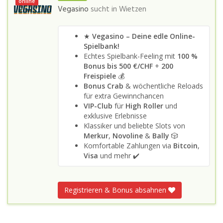
online
Vegasino
sucht in
Wietzen
★
Vegasino – Deine edle Online-
Spielbank!
Echtes Spielbank-Feeling mit
100 %
Bonus bis 500 €/CHF
+
200
Freispiele
💰
Bonus Crab
& wöchentliche Reloads
für extra Gewinnchancen
VIP-Club
für
High Roller
und
exklusive Erlebnisse
Klassiker und beliebte Slots von
Merkur
,
Novoline
&
Bally
🎲
Komfortable Zahlungen via
Bitcoin
,
Visa
und mehr ✔️
Registrieren & Bonus absahnen