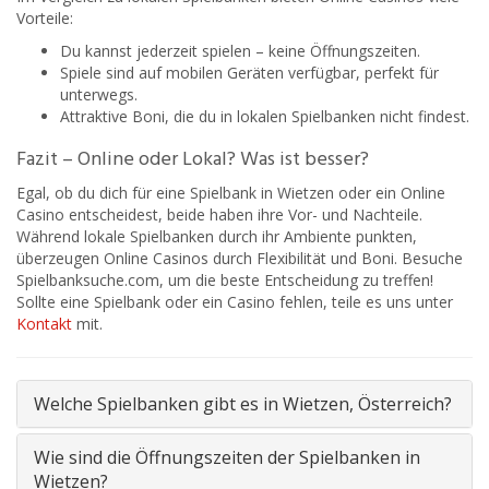
Vorteile:
Du kannst jederzeit spielen – keine Öffnungszeiten.
Spiele sind auf mobilen Geräten verfügbar, perfekt für
unterwegs.
Attraktive Boni, die du in lokalen Spielbanken nicht findest.
Fazit – Online oder Lokal? Was ist besser?
Egal, ob du dich für eine Spielbank in Wietzen oder ein Online
Casino entscheidest, beide haben ihre Vor- und Nachteile.
Während lokale Spielbanken durch ihr Ambiente punkten,
überzeugen Online Casinos durch Flexibilität und Boni. Besuche
Spielbanksuche.com, um die beste Entscheidung zu treffen!
Sollte eine Spielbank oder ein Casino fehlen, teile es uns unter
Kontakt
mit.
Welche Spielbanken gibt es in Wietzen, Österreich?
Wie sind die Öffnungszeiten der Spielbanken in
Wietzen?