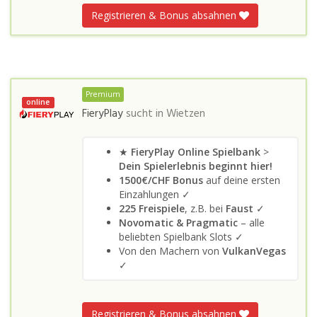
Registrieren & Bonus absahnen
Premium
online
FieryPlay
sucht in
Wietzen
★
FieryPlay Online Spielbank
>
Dein Spielerlebnis beginnt hier!
1500€/CHF Bonus
auf deine ersten
Einzahlungen ✓
225 Freispiele
, z.B. bei
Faust
✓
Novomatic & Pragmatic
– alle
beliebten Spielbank Slots ✓
Von den Machern von
VulkanVegas
✓
Registrieren & Bonus absahnen