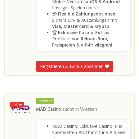
Mobile Version für
iOS & Android
–
flüssiges Spielen überall!
💳
Flexible Zahlungsoptionen
:
Sichere Ein- & Auszahlungen mit
Visa, Mastercard & Krypto
🏆
Exklusive Casino-Extras
:
Profitiere von
Reload-Boni,
Freispielen & VIP-Privilegien!
Registrieren & Bonus absahnen
Premium
online
MAD Casino
sucht in
Wietzen
MAD Casino: Exklusive Casino- und
Sportwetten-Plattform für VIP-Spieler
✓