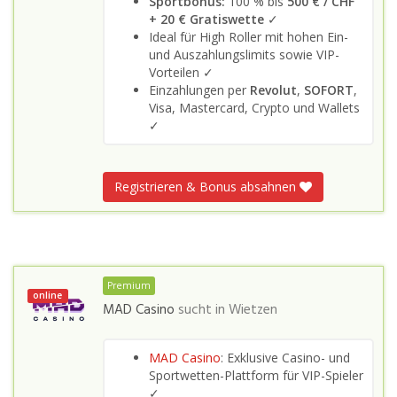
Sportbonus:
100 % bis
500 € / CHF
+ 20 € Gratiswette
✓
Ideal für High Roller mit hohen Ein-
und Auszahlungslimits sowie VIP-
Vorteilen ✓
Einzahlungen per
Revolut
,
SOFORT
,
Visa, Mastercard, Crypto und Wallets
✓
Registrieren & Bonus absahnen
Premium
online
MAD Casino
sucht in
Wietzen
MAD Casino
: Exklusive Casino- und
Sportwetten-Plattform für VIP-Spieler
✓