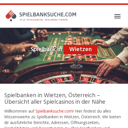
Skip
to
main
Toggl
content
navig
Spielbank in
Wietzen
Spielbanken in Wietzen, Österreich –
Übersicht aller Spielcasinos in der Nähe
Willkommen auf
Spielbanksuche.com
! Hier findest du alles
Wissenswerte zu Spielbanken in Wietzen, Österreich. Wir bieten
dir ausführliche Berichte, Adressen, Öffnungszeiten,