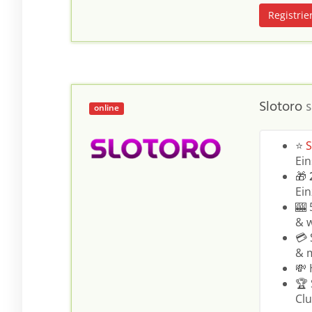
Registri
Slotoro
s
online
⭐
S
Ei
🎁
Ei
🎰 
& 
💳 
& 
💸 
🏆 
Cl