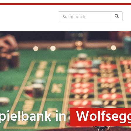
pielbank in
Wolfseg