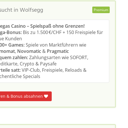
sucht in
Wolfsegg
Premium
egas Casino – Spielspaß ohne Grenzen!
ga-Bonus:
Bis zu 1.500 €/CHF + 150 Freispiele für
ue Kunden
000+ Games:
Spiele von Marktführern wie
momat
,
Novomatic
&
Pragmatic
quem zahlen:
Zahlungsarten wie SOFORT,
ditkarte, Crypto & Paysafe
teile satt:
VIP-Club, Freispiele, Reloads &
hentliche Specials
eren & Bonus absahnen