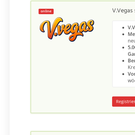
V.Vegas
online
V.V
Me
ne
5.
Ga
Be
Kre
Vor
wöc
Registri