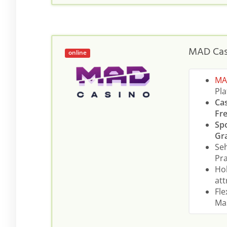
MAD Cas
online
MA
Pla
Ca
Fre
Sp
Gr
Se
Pr
Hoh
att
Fle
Ma