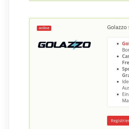
Golazzo
online
Go
Bon
Ca
Fre
Sp
Gr
Ide
Aus
Ei
Mas
Registri