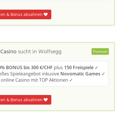
eren & Bonus absahnen
 Casino
sucht in
Wolfsegg
Premium
0% BONUS bis 300 €/CHF
plus
150 Freispiele
✓
oßes Spieleangebot inkusive
Novomatic Games
✓
 online Casino mit TOP Aktionen ✓
eren & Bonus absahnen