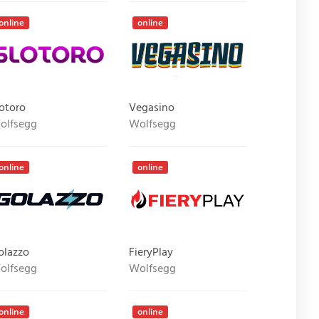
online
online
lotoro
Vegasino
olfsegg
Wolfsegg
online
online
olazzo
FieryPlay
olfsegg
Wolfsegg
online
online