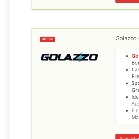
Golazzo
online
Go
Bon
Ca
Fre
Sp
Gr
Ide
Aus
Ei
Mas
Registri