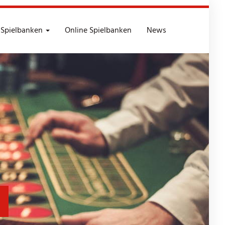
Spielbanken
Online Spielbanken
News