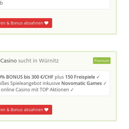
ub
eren & Bonus absahnen
 Casino
sucht in
Würnitz
Premium
0% BONUS bis 300 €/CHF
plus
150 Freispiele
✓
oßes Spieleangebot inkusive
Novomatic Games
✓
 online Casino mit TOP Aktionen ✓
eren & Bonus absahnen