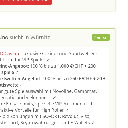
ino
sucht in
Würnitz
Premium
D Casino
: Exklusive Casino- und Sportwetten-
ttform für VIP-Spieler ✓
sino-Angebot:
100 % bis zu
1.000 €/CHF + 200
ispiele
✓
ortwetten-Angebot:
100 % bis zu
250 €/CHF + 20 €
atiswette
✓
hr gute Spielauswahl mit Novoline, Gamomat,
agmatic und vielen mehr ✓
e Einsatzlimits, spezielle VIP-Aktionen und
raktive Vorteile für High Roller ✓
xible Zahlungen mit SOFORT, Revolut, Visa,
stercard, Kryptowährungen und E-Wallets ✓