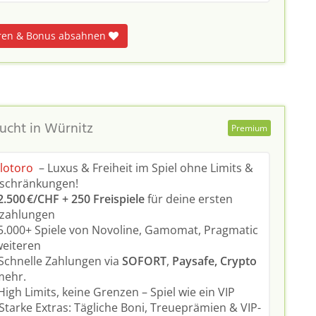
eren & Bonus absahnen
ucht in
Würnitz
Premium
lotoro
– Luxus & Freiheit im Spiel ohne Limits &
nschränkungen!
2.500 €/CHF + 250 Freispiele
für deine ersten
nzahlungen
5.000+ Spiele von Novoline, Gamomat, Pragmatic
weiteren
Schnelle Zahlungen via
SOFORT
,
Paysafe, Crypto
mehr.
High Limits, keine Grenzen – Spiel wie ein VIP
Starke Extras: Tägliche Boni, Treueprämien & VIP-