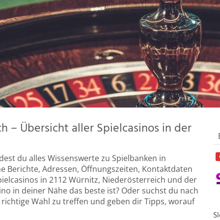
h – Übersicht aller Spielcasinos in der
indest du alles Wissenswerte zu Spielbanken in
che Berichte, Adressen, Öffnungszeiten, Kontaktdaten
elcasinos in 2112 Würnitz, Niederösterreich und der
o in deiner Nähe das beste ist? Oder suchst du nach
 richtige Wahl zu treffen und geben dir Tipps, worauf
S