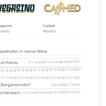
egasino
Cashed
ürnitz
Würnitz
Spielhallen in meiner Nähe:
(0 km)
(0 km)
(11.54 km)
Lerchenau
(11.54 km)
(13.16 km)
(13.16 km)
(13.16 km)
(13.18 km)
(13.18 km)
(17.3 km)
(13.23 km)
(13.23 km)
(13.21 km)
(13.21 km)
Obergänserndorf
(19.4 km)
(17.3 km)
(19.4 km)
(19.4 km)
Schleinbach
(19.4 km)
(19.4 km)