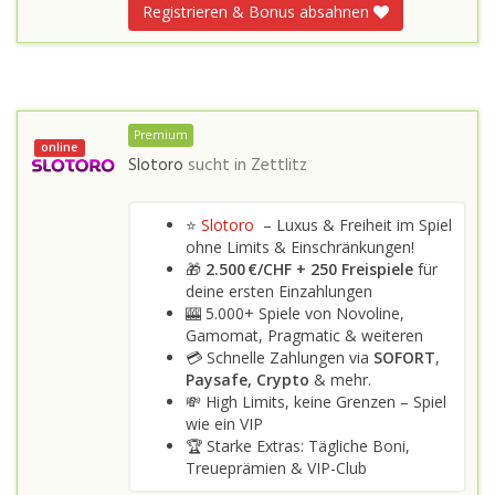
Registrieren & Bonus absahnen
Premium
online
Slotoro
sucht in
Zettlitz
⭐
Slotoro
– Luxus & Freiheit im Spiel
ohne Limits & Einschränkungen!
🎁
2.500 €/CHF + 250 Freispiele
für
deine ersten Einzahlungen
🎰 5.000+ Spiele von Novoline,
Gamomat, Pragmatic & weiteren
💳 Schnelle Zahlungen via
SOFORT
,
Paysafe, Crypto
& mehr.
💸 High Limits, keine Grenzen – Spiel
wie ein VIP
🏆 Starke Extras: Tägliche Boni,
Treueprämien & VIP-Club