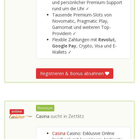
und persönlicher Premium-Support
rund um die Uhr ✓
Tausende Premium-Slots von
Novomatic, Pragmatic Play,
Gamomat und weiteren Top-
Providern ✓
Flexible Zahlungen mit
Revolut
,
Google Pay
, Crypto, Visa und E-
Wallets ✓
Registrieren & Bonus absahnen
Premium
online
Casina
sucht in
Zettlitz
Casina
Casino: Exklusive Online