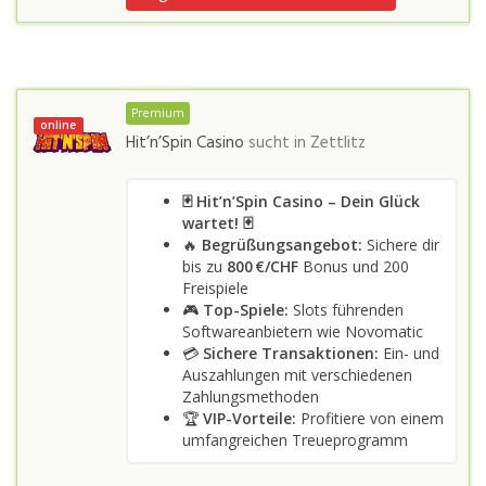
Premium
online
Hit’n’Spin Casino
sucht in
Zettlitz
🃏 Hit’n’Spin Casino – Dein Glück
wartet! 🃏
🔥
Begrüßungsangebot:
Sichere dir
bis zu
800 €/CHF
Bonus und 200
Freispiele
🎮
Top-Spiele:
Slots führenden
Softwareanbietern wie Novomatic
💳
Sichere Transaktionen:
Ein- und
Auszahlungen mit verschiedenen
Zahlungsmethoden
🏆
VIP-Vorteile:
Profitiere von einem
umfangreichen Treueprogramm