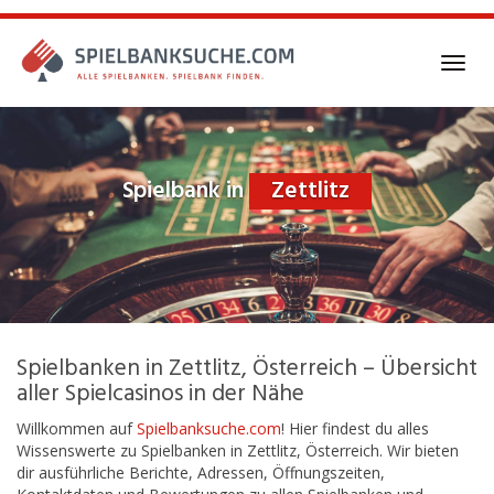
Skip
to
main
Toggl
content
navig
Spielbank in
Zettlitz
Spielbanken in Zettlitz, Österreich – Übersicht
aller Spielcasinos in der Nähe
Willkommen auf
Spielbanksuche.com
! Hier findest du alles
Wissenswerte zu Spielbanken in Zettlitz, Österreich. Wir bieten
dir ausführliche Berichte, Adressen, Öffnungszeiten,