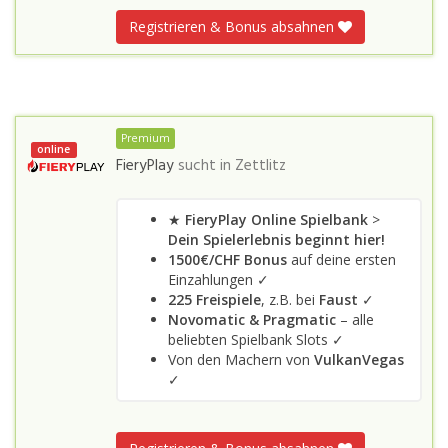
Registrieren & Bonus absahnen
Premium
online
FieryPlay
sucht in
Zettlitz
★
FieryPlay Online Spielbank
>
Dein Spielerlebnis beginnt hier!
1500€/CHF Bonus
auf deine ersten
Einzahlungen ✓
225 Freispiele
, z.B. bei
Faust
✓
Novomatic & Pragmatic
– alle
beliebten Spielbank Slots ✓
Von den Machern von
VulkanVegas
✓