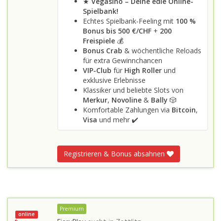
★
Vegasino – Deine edle Online-
Spielbank!
Echtes Spielbank-Feeling mit
100 %
Bonus bis 500 €/CHF
+
200
Freispiele
💰
Bonus Crab
& wöchentliche Reloads
für extra Gewinnchancen
VIP-Club
für
High Roller
und
exklusive Erlebnisse
Klassiker und beliebte Slots von
Merkur
,
Novoline
&
Bally
🎲
Komfortable Zahlungen via
Bitcoin
,
Visa
und mehr ✔️
Registrieren & Bonus absahnen
Premium
online