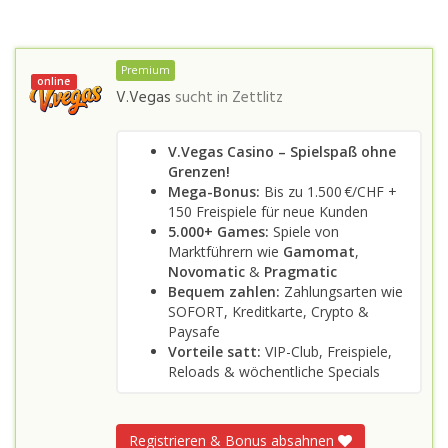
Premium
online
V.Vegas
sucht in
Zettlitz
V.Vegas Casino – Spielspaß ohne
Grenzen!
Mega-Bonus:
Bis zu 1.500 €/CHF +
150 Freispiele für neue Kunden
5.000+ Games:
Spiele von
Marktführern wie
Gamomat
,
Novomatic
&
Pragmatic
Bequem zahlen:
Zahlungsarten wie
SOFORT, Kreditkarte, Crypto &
Paysafe
Vorteile satt:
VIP-Club, Freispiele,
Reloads & wöchentliche Specials
Registrieren & Bonus absahnen