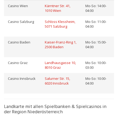
Casino Wien
Kärntner Str. 41,
Mo-So: 14:00-
1010 Wien
04:00
Casino Salzburg
Schloss Klessheim,
Mo-So: 11:00-
5071 Salzburg
04:00
Casino Baden
Kaiser-Franz-Ring 1,
Mo-So: 15:00-
2500 Baden
04:00
Casino Graz
Landhausgasse 10,
Mo-So: 10:00-
8010 Graz
03:00
Casino Innsbruck
Salurner Str. 15,
Mo-So: 10:00-
6020 Innsbruck
04:00
Landkarte mit allen Spielbanken & Spielcasinos in
der Region Niederösterreich