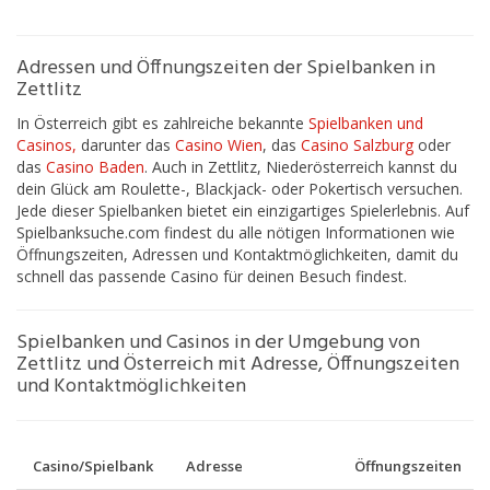
Adressen und Öffnungszeiten der Spielbanken in
Zettlitz
In Österreich gibt es zahlreiche bekannte
Spielbanken und
Casinos,
darunter das
Casino Wien
, das
Casino Salzburg
oder
das
Casino Baden
. Auch in Zettlitz, Niederösterreich kannst du
dein Glück am Roulette-, Blackjack- oder Pokertisch versuchen.
Jede dieser Spielbanken bietet ein einzigartiges Spielerlebnis. Auf
Spielbanksuche.com findest du alle nötigen Informationen wie
Öffnungszeiten, Adressen und Kontaktmöglichkeiten, damit du
schnell das passende Casino für deinen Besuch findest.
Spielbanken und Casinos in der Umgebung von
Zettlitz und Österreich mit Adresse, Öffnungszeiten
und Kontaktmöglichkeiten
Casino/Spielbank
Adresse
Öffnungszeiten