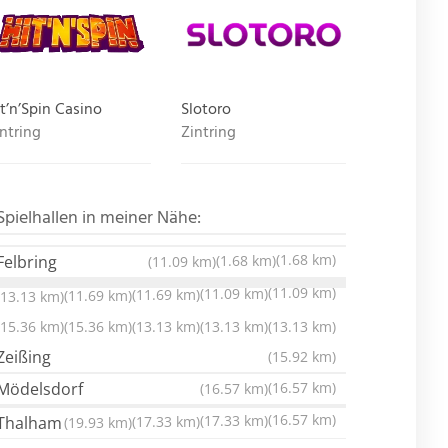
t’n’Spin Casino
Slotoro
ntring
Zintring
Spielhallen in meiner Nähe:
(1.68 km)
Felbring
(1.68 km)
(11.09 km)
(11.09 km)
(11.09 km)
(11.69 km)
(11.69 km)
(13.13 km)
(15.36 km)
(15.36 km)
(13.13 km)
(13.13 km)
(13.13 km)
Zeißing
(15.92 km)
Mödelsdorf
(16.57 km)
(16.57 km)
(16.57 km)
(17.33 km)
Thalham
(17.33 km)
(19.93 km)