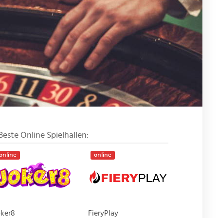
Beste Online Spielhallen:
online
online
oker8
FieryPlay