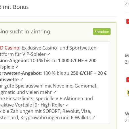
Zi
6 mit Bonus
ino
sucht in
Zintring
Premium
D Casino
: Exklusive Casino- und Sportwetten-
ttform für VIP-Spieler ✓
M
sino-Angebot:
100 % bis zu
1.000 €/CHF + 200
Zi
ispiele
✓
ortwetten-Angebot:
100 % bis zu
250 €/CHF + 20 €
atiswette
✓
hr gute Spielauswahl mit Novoline, Gamomat,
agmatic und vielen mehr ✓
e Einsatzlimits, spezielle VIP-Aktionen und
raktive Vorteile für High Roller ✓
xible Zahlungen mit SOFORT, Revolut, Visa,
W
stercard, Kryptowährungen und E-Wallets ✓
Zi