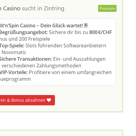
n Casino
sucht in
Zintring
Premium
Hit’n’Spin Casino – Dein Glück wartet! 🃏
Begrüßungsangebot:
Sichere dir bis zu
800 €/CHF
us und 200 Freispiele
Top-Spiele:
Slots führenden Softwareanbietern
e Novomatic
Sichere Transaktionen:
Ein- und Auszahlungen
t verschiedenen Zahlungsmethoden
VIP-Vorteile:
Profitiere von einem umfangreichen
eueprogramm
eren & Bonus absahnen