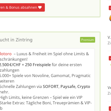
eren & Bonus absahnen
V
ucht in
Zintring
Premium
Zi
lotoro
– Luxus & Freiheit im Spiel ohne Limits &
nschränkungen!
2.500 €/CHF + 250 Freispiele
für deine ersten
nzahlungen
5.000+ Spiele von Novoline, Gamomat, Pragmatic
weiteren
Schnelle Zahlungen via
SOFORT
,
Paysafe, Crypto
V
mehr.
Zi
High Limits, keine Grenzen – Spiel wie ein VIP
Starke Extras: Tägliche Boni, Treueprämien & VIP-
ub