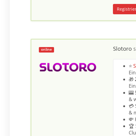
Registri
Slotoro
s
online
⭐
S
Ei
🎁
Ei
🎰 
& 
💳 
& 
💸 
🏆 
Cl