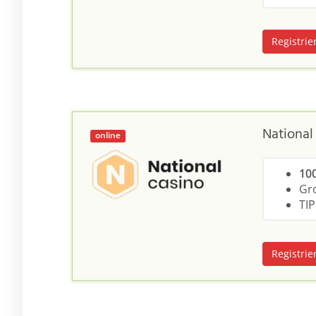
Registri
National
online
10
Gr
TIP
Registri