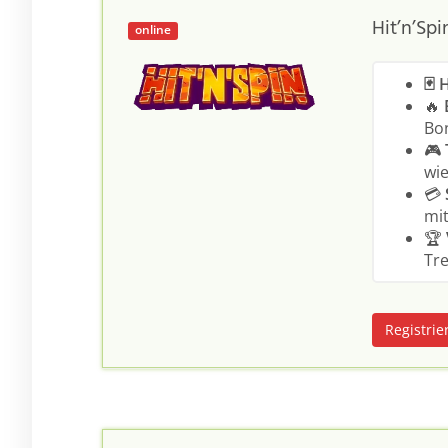
Hit’n’Spi
online
🃏 
🔥
Bon
🎮
wi
💳
mi
🏆
Tr
Registri