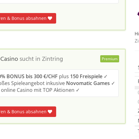
eren & Bonus absahnen
Hi
Zi
 Casino
sucht in
Zintring
Premium
0% BONUS bis 300 €/CHF
plus
150 Freispiele
✓
oßes Spieleangebot inkusive
Novomatic Games
✓
 online Casino mit TOP Aktionen ✓
eren & Bonus absahnen