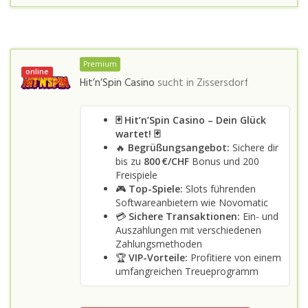
Premium
online
Hit’n’Spin Casino
sucht in
Zissersdorf
🃏 Hit’n’Spin Casino – Dein Glück
wartet! 🃏
🔥
Begrüßungsangebot:
Sichere dir
bis zu
800 €/CHF
Bonus und 200
Freispiele
🎮
Top-Spiele:
Slots führenden
Softwareanbietern wie Novomatic
💳
Sichere Transaktionen:
Ein- und
Auszahlungen mit verschiedenen
Zahlungsmethoden
🏆
VIP-Vorteile:
Profitiere von einem
umfangreichen Treueprogramm