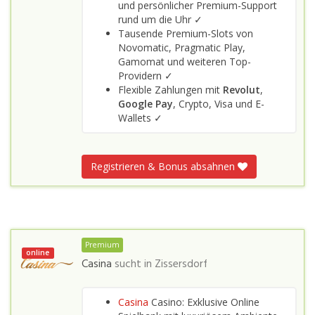
und persönlicher Premium-Support
rund um die Uhr ✓
Tausende Premium-Slots von
Novomatic, Pragmatic Play,
Gamomat und weiteren Top-
Providern ✓
Flexible Zahlungen mit
Revolut
,
Google Pay
, Crypto, Visa und E-
Wallets ✓
Registrieren & Bonus absahnen
Premium
online
Casina
sucht in
Zissersdorf
Casina
Casino: Exklusive Online