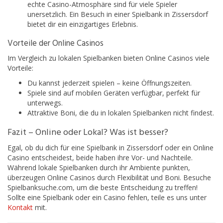
echte Casino-Atmosphäre sind für viele Spieler
unersetzlich. Ein Besuch in einer Spielbank in Zissersdorf
bietet dir ein einzigartiges Erlebnis.
Vorteile der Online Casinos
Im Vergleich zu lokalen Spielbanken bieten Online Casinos viele
Vorteile:
Du kannst jederzeit spielen – keine Öffnungszeiten.
Spiele sind auf mobilen Geräten verfügbar, perfekt für
unterwegs.
Attraktive Boni, die du in lokalen Spielbanken nicht findest.
Fazit – Online oder Lokal? Was ist besser?
Egal, ob du dich für eine Spielbank in Zissersdorf oder ein Online
Casino entscheidest, beide haben ihre Vor- und Nachteile.
Während lokale Spielbanken durch ihr Ambiente punkten,
überzeugen Online Casinos durch Flexibilität und Boni. Besuche
Spielbanksuche.com, um die beste Entscheidung zu treffen!
Sollte eine Spielbank oder ein Casino fehlen, teile es uns unter
Kontakt
mit.