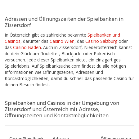
Adressen und Öffnungszeiten der Spielbanken in
Zissersdorf
In Österreich gibt es zahlreiche bekannte
Spielbanken und
Casinos,
darunter das
Casino Wien
, das
Casino Salzburg
oder
das
Casino Baden
. Auch in Zissersdorf, Niederösterreich kannst
du dein Glück am Roulette-, Blackjack- oder Pokertisch
versuchen. Jede dieser Spielbanken bietet ein einzigartiges
Spielerlebnis. Auf Spielbanksuche.com findest du alle nötigen
Informationen wie Öffnungszeiten, Adressen und
Kontaktmöglichkeiten, damit du schnell das passende Casino für
deinen Besuch findest.
Spielbanken und Casinos in der Umgebung von
Zissersdorf und Österreich mit Adresse,
Öffnungszeiten und Kontaktmöglichkeiten
Casino/Spielbank
Adresse
Öffnungszeiten