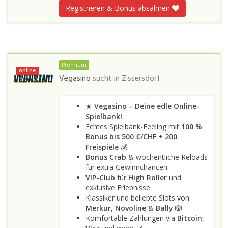
Registrieren & Bonus absahnen
Premium
online
Vegasino
sucht in
Zissersdorf
★
Vegasino – Deine edle Online-
Spielbank!
Echtes Spielbank-Feeling mit
100 %
Bonus bis 500 €/CHF
+
200
Freispiele
💰
Bonus Crab
& wöchentliche Reloads
für extra Gewinnchancen
VIP-Club
für
High Roller
und
exklusive Erlebnisse
Klassiker und beliebte Slots von
Merkur
,
Novoline
&
Bally
🎲
Komfortable Zahlungen via
Bitcoin
,