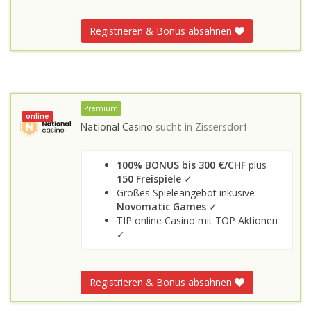
Registrieren & Bonus absahnen
Premium
online
National Casino
sucht in
Zissersdorf
100% BONUS bis 300 €/CHF
plus
150 Freispiele
✓
Großes Spieleangebot inkusive
Novomatic Games
✓
TIP online Casino mit TOP Aktionen
✓
Registrieren & Bonus absahnen