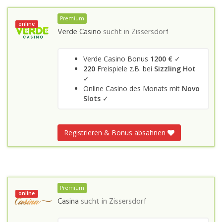
Premium
online
Verde Casino
sucht in
Zissersdorf
Verde Casino Bonus
1200 €
✓
220
Freispiele z.B. bei
Sizzling Hot
✓
Online Casino des Monats mit
Novo
Slots
✓
Registrieren & Bonus absahnen
Premium
online
Casina
sucht in
Zissersdorf