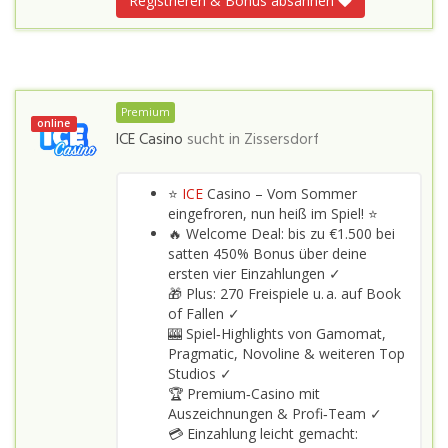
Registrieren & Bonus absahnen
Premium
online
ICE Casino
sucht in
Zissersdorf
⭐
ICE
Casino – Vom Sommer
eingefroren, nun heiß im Spiel! ⭐
🔥 Welcome Deal: bis zu €1.500 bei
satten 450% Bonus über deine
ersten vier Einzahlungen ✓
🎁 Plus: 270 Freispiele u. a. auf Book
of Fallen ✓
🎰 Spiel‑Highlights von Gamomat,
Pragmatic, Novoline & weiteren Top
Studios ✓
🏆 Premium‑Casino mit
Auszeichnungen & Profi‑Team ✓
💳 Einzahlung leicht gemacht: