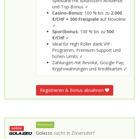
Spielbank mit luxuriösem Ambiente
und Top-Bonus ✓
Casino-Bonus:
100 % bis zu
2.000
€/CHF + 300 Freispiele
auf Novoline
✓
Sportbonus:
100 % bis zu
500
€/CHF
✓
Ideal für High Roller dank VIP-
Programm, Premium-Support und
hohen Limits ✓
Zahlungen mit Revolut, Google Pay,
Kryptowährungen und Kreditkarten ✓
Registrieren & Bonus absahnen
Premium
online
Golazzo
sucht in
Zissersdorf