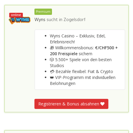
Premium
online
Wyns
sucht in
Zogelsdorf
Wyns Casino – Exklusiv, Edel,
Erlebnisreich!
🎁 Willkommensbonus:
€/CHF500 +
200 Freispiele
sichern
🎲 5.500+ Spiele von den besten
Studios
💳 Bezahle flexibel: Fiat & Crypto
👑 VIP-Programm mit individuellen
Belohnungen
Registrieren & Bonus absahnen