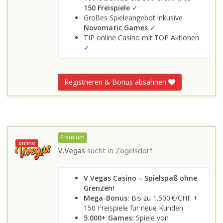
150 Freispiele
✓
Großes Spieleangebot inkusive
Novomatic Games
✓
TIP online Casino mit TOP Aktionen
✓
Registrieren & Bonus absahnen
Premium
online
V.Vegas
sucht in
Zogelsdorf
V.Vegas Casino – Spielspaß ohne
Grenzen!
Mega-Bonus:
Bis zu 1.500 €/CHF +
150 Freispiele für neue Kunden
5.000+ Games:
Spiele von