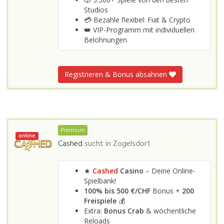
Studios
💳 Bezahle flexibel: Fiat & Crypto
👑 VIP-Programm mit individuellen
Belohnungen
Registrieren & Bonus absahnen
Premium
online
Cashed
sucht in
Zogelsdorf
★
Cashed
Casino
– Deine Online-
Spielbank!
100% bis 500 €/CHF
Bonus +
200
Freispiele
💰
Extra:
Bonus Crab
& wöchentliche
Reloads