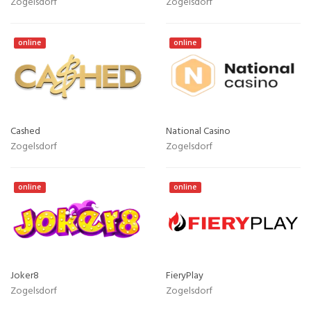
Zogelsdorf
Zogelsdorf
online
online
Cashed
National Casino
Zogelsdorf
Zogelsdorf
online
online
Joker8
FieryPlay
Zogelsdorf
Zogelsdorf