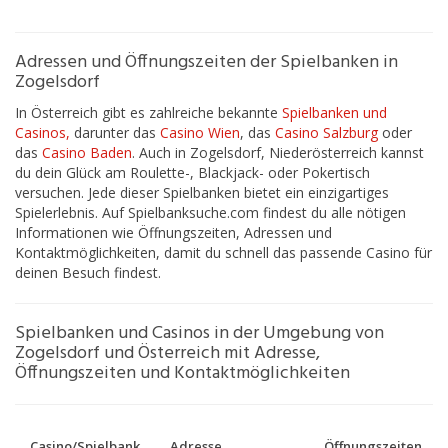
Adressen und Öffnungszeiten der Spielbanken in
Zogelsdorf
In Österreich gibt es zahlreiche bekannte
Spielbanken und
Casinos,
darunter das
Casino Wien
, das
Casino Salzburg
oder
das
Casino Baden
. Auch in Zogelsdorf, Niederösterreich kannst
du dein Glück am Roulette-, Blackjack- oder Pokertisch
versuchen. Jede dieser Spielbanken bietet ein einzigartiges
Spielerlebnis. Auf Spielbanksuche.com findest du alle nötigen
Informationen wie Öffnungszeiten, Adressen und
Kontaktmöglichkeiten, damit du schnell das passende Casino für
deinen Besuch findest.
Spielbanken und Casinos in der Umgebung von
Zogelsdorf und Österreich mit Adresse,
Öffnungszeiten und Kontaktmöglichkeiten
Casino/Spielbank
Adresse
Öffnungszeiten