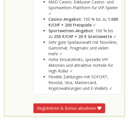
MAD Casino: Exklusive Casino- und
Sportwetten-Plattform für VIP-Spieler
✓
Casino-Angebot:
100 % bis zu
1.000
€/CHF + 200 Freispiele
✓
Sportwetten-Angebot:
100 % bis
zu
250 €/CHF + 20 € Gratiswette
✓
Sehr gute Spielauswahl mit Novoline,
Gamomat, Pragmatic und vielen
mehr ✓
Hohe Einsatzlimits, spezielle VIP-
Aktionen und attraktive Vorteile für
High Roller ✓
Flexible Zahlungen mit SOFORT,
Revolut, Visa, Mastercard,
Kryptowährungen und E-Wallets ✓
Registrieren & Bonus absahnen