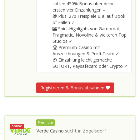
satten 450% Bonus über deine
ersten vier Einzahlungen ✓
🎁 Plus: 270 Freispiele u. a. auf Book
of Fallen ✓
🎰 Spiel‑Highlights von Gamomat,
Pragmatic, Novoline & weiteren Top
Studios ✓
🏆 Premium‑Casino mit
Auszeichnungen & Profi‑Team ✓
💳 Einzahlung leicht gemacht:
SOFORT, Paysafecard oder Crypto ✓
Registrieren & Bonus absahnen
Premium
online
Verde Casino
sucht in
Zogelsdorf