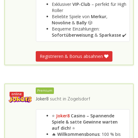
Exklusiver
VIP-Club
– perfekt für High
Roller
Beliebte Spiele von
Merkur
,
Novoline
&
Bally
🎲
Bequeme Einzahlungen:
Sofortüberweisung
&
Sparkasse
✔️
Registrieren & Bonus absahnen
Premium
online
Joker8
sucht in
Zogelsdorf
⭐
Joker8
Casino – Spannende
Spiele & satte Gewinne warten
auf dich!
⭐
🔥
Willkommensbonus
: 100 % bis