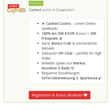
Premium
online
Cashed
sucht in
Zogelsdorf
★
Cashed Casino
– Deine Online-
Spielbank!
100% bis 500 €/CHF
Bonus +
200
Freispiele
💰
Extra:
Bonus Crab
& wöchentliche
Reloads
Exklusiver
VIP-Club
– perfekt für High
Roller
Beliebte Spiele von
Merkur
,
Novoline
&
Bally
🎲
Bequeme Einzahlungen:
Sofortüberweisung
&
Sparkasse
✔️
Registrieren & Bonus absahnen