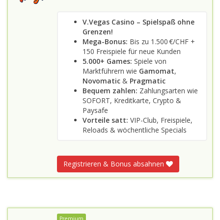
V.Vegas Casino – Spielspaß ohne
Grenzen!
Mega-Bonus:
Bis zu 1.500 €/CHF +
150 Freispiele für neue Kunden
5.000+ Games:
Spiele von
Marktführern wie
Gamomat
,
Novomatic
&
Pragmatic
Bequem zahlen:
Zahlungsarten wie
SOFORT, Kreditkarte, Crypto &
Paysafe
Vorteile satt:
VIP-Club, Freispiele,
Reloads & wöchentliche Specials
Registrieren & Bonus absahnen
Premium