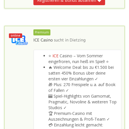
Registrieren & Bonus absahnen
Premium
online
ICE Casino
sucht in
Dietzing
⭐
ICE
Casino – Vom Sommer
eingefroren, nun heiß im Spiel! ⭐
🔥 Welcome Deal: bis zu €1.500 bei
satten 450% Bonus über deine
ersten vier Einzahlungen ✓
🎁 Plus: 270 Freispiele u. a. auf Book
of Fallen ✓
🎰 Spiel‑Highlights von Gamomat,
Pragmatic, Novoline & weiteren Top
Studios ✓
🏆 Premium‑Casino mit
Auszeichnungen & Profi‑Team ✓
💳 Einzahlung leicht gemacht: