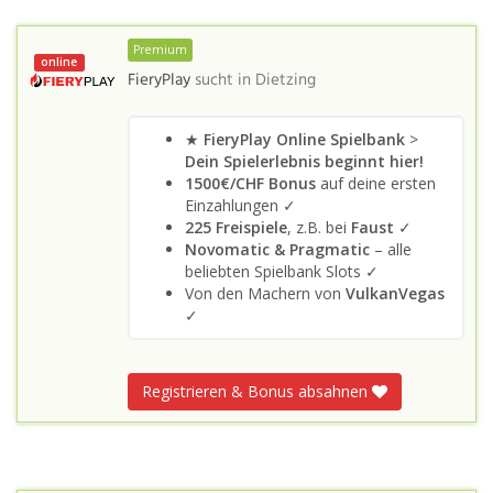
Premium
online
FieryPlay
sucht in
Dietzing
★
FieryPlay Online Spielbank
>
Dein Spielerlebnis beginnt hier!
1500€/CHF Bonus
auf deine ersten
Einzahlungen ✓
225 Freispiele
, z.B. bei
Faust
✓
Novomatic & Pragmatic
– alle
beliebten Spielbank Slots ✓
Von den Machern von
VulkanVegas
✓
Registrieren & Bonus absahnen