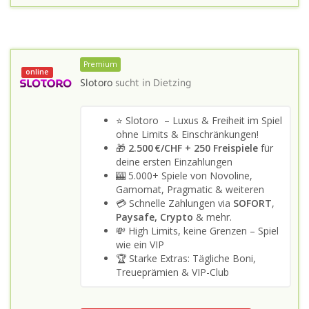
Premium
online
Slotoro
sucht in
Dietzing
⭐ Slotoro – Luxus & Freiheit im Spiel
ohne Limits & Einschränkungen!
🎁
2.500 €/CHF + 250 Freispiele
für
deine ersten Einzahlungen
🎰 5.000+ Spiele von Novoline,
Gamomat, Pragmatic & weiteren
💳 Schnelle Zahlungen via
SOFORT
,
Paysafe, Crypto
& mehr.
💸 High Limits, keine Grenzen – Spiel
wie ein VIP
🏆 Starke Extras: Tägliche Boni,
Treueprämien & VIP-Club