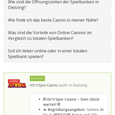
Wie sind die Öffnungszeiten der Spielbanken in
Dietzing?
Wie finde ich das beste Casino in meiner Nähe?
Was sind die Vorteile von Online Casinos im
Vergleich zu lokalen Spielbanken?
Soll ich lieber online oder in einer lokalen
Spielbank spielen?
Premium
online
Hit’n’Spin Casino
sucht in
Dietzing
🃏 Hit’n’Spin Casino – Dein Glück
wartet! 🃏
🔥
Begrüßungsangebot:
Sichere dir
bis zu
800 €/CHF
Bonus und 200