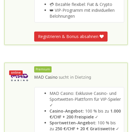
💳 Bezahle flexibel: Fiat & Crypto
👑 VIP-Programm mit individuellen
Belohnungen
Registrieren & Bonus absahnen
Premium
online
MAD Casino
sucht in
Dietzing
MAD Casino: Exklusive Casino- und
Sportwetten-Plattform für VIP-Spieler
✓
Casino-Angebot:
100 % bis zu
1.000
€/CHF + 200 Freispiele
✓
Sportwetten-Angebot:
100 % bis
zu
250 €/CHF + 20 € Gratiswette
✓