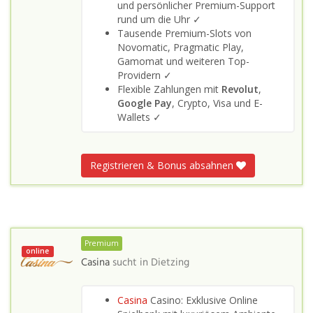
und persönlicher Premium-Support
rund um die Uhr ✓
Tausende Premium-Slots von
Novomatic, Pragmatic Play,
Gamomat und weiteren Top-
Providern ✓
Flexible Zahlungen mit
Revolut
,
Google Pay
, Crypto, Visa und E-
Wallets ✓
Registrieren & Bonus absahnen
Premium
online
Casina
sucht in
Dietzing
Casina
Casino: Exklusive Online