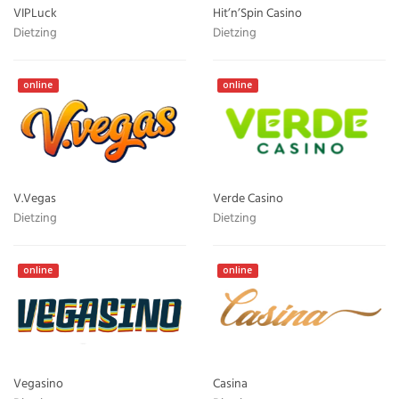
VIPLuck
Hit’n’Spin Casino
Dietzing
Dietzing
online
online
V.Vegas
Verde Casino
Dietzing
Dietzing
online
online
Vegasino
Casina