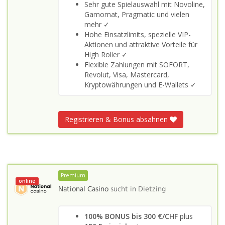
Sehr gute Spielauswahl mit Novoline,
Gamomat, Pragmatic und vielen
mehr ✓
Hohe Einsatzlimits, spezielle VIP-
Aktionen und attraktive Vorteile für
High Roller ✓
Flexible Zahlungen mit SOFORT,
Revolut, Visa, Mastercard,
Kryptowährungen und E-Wallets ✓
Registrieren & Bonus absahnen
Premium
online
National Casino
sucht in
Dietzing
100% BONUS bis 300 €/CHF
plus