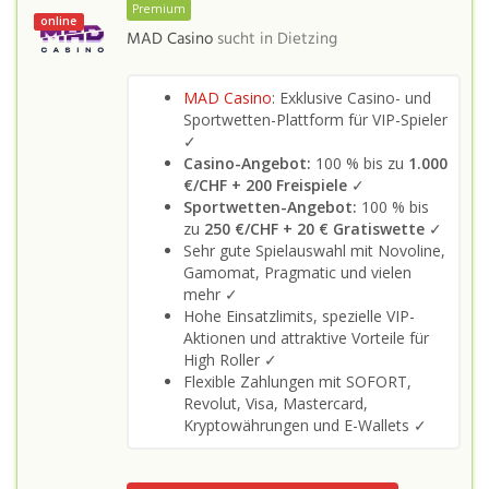
Premium
online
MAD Casino
sucht in
Dietzing
MAD Casino
: Exklusive Casino- und
Sportwetten-Plattform für VIP-Spieler
✓
Casino-Angebot:
100 % bis zu
1.000
€/CHF + 200 Freispiele
✓
Sportwetten-Angebot:
100 % bis
zu
250 €/CHF + 20 € Gratiswette
✓
Sehr gute Spielauswahl mit Novoline,
Gamomat, Pragmatic und vielen
mehr ✓
Hohe Einsatzlimits, spezielle VIP-
Aktionen und attraktive Vorteile für
High Roller ✓
Flexible Zahlungen mit SOFORT,
Revolut, Visa, Mastercard,
Kryptowährungen und E-Wallets ✓