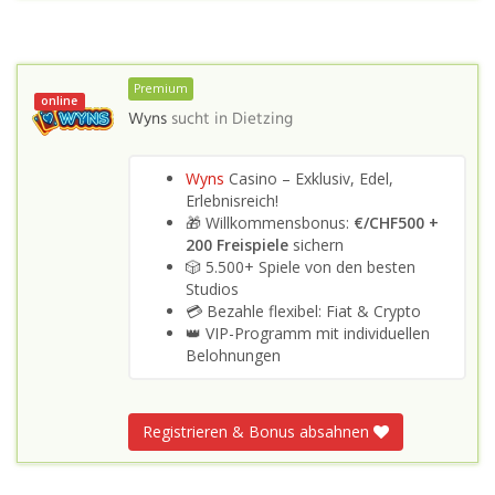
Premium
online
Wyns
sucht in
Dietzing
Wyns
Casino – Exklusiv, Edel,
Erlebnisreich!
🎁 Willkommensbonus:
€/CHF500 +
200 Freispiele
sichern
🎲 5.500+ Spiele von den besten
Studios
💳 Bezahle flexibel: Fiat & Crypto
👑 VIP-Programm mit individuellen
Belohnungen
Registrieren & Bonus absahnen