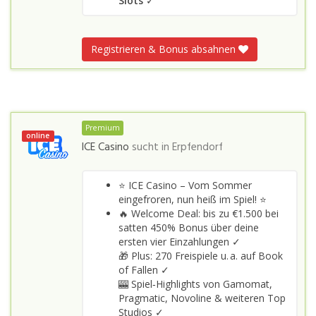
Slots
✓
Registrieren & Bonus absahnen
Premium
online
ICE Casino
sucht in
Erpfendorf
⭐ ICE Casino – Vom Sommer
eingefroren, nun heiß im Spiel! ⭐
🔥 Welcome Deal: bis zu €1.500 bei
satten 450% Bonus über deine
ersten vier Einzahlungen ✓
🎁 Plus: 270 Freispiele u. a. auf Book
of Fallen ✓
🎰 Spiel‑Highlights von Gamomat,
Pragmatic, Novoline & weiteren Top
Studios ✓