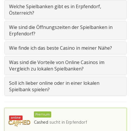
Welche Spielbanken gibt es in Erpfendorf,
Österreich?
Wie sind die Öffnungszeiten der Spielbanken in
Erpfendorf?
Wie finde ich das beste Casino in meiner Nähe?
Was sind die Vorteile von Online Casinos im
Vergleich zu lokalen Spielbanken?
Soll ich lieber online oder in einer lokalen
Spielbank spielen?
Premium
online
Cashed
sucht in
Erpfendorf