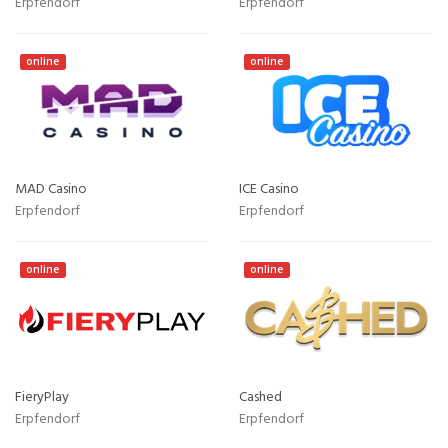
Erpfendorf
Erpfendorf
online
online
MAD Casino
ICE Casino
Erpfendorf
Erpfendorf
online
online
FieryPlay
Cashed
Erpfendorf
Erpfendorf