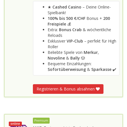
★
Cashed Casino
– Deine Online-
Spielbank!
100% bis 500 €/CHF
Bonus +
200
Freispiele
💰
Extra:
Bonus Crab
& wöchentliche
Reloads
Exklusiver
VIP-Club
– perfekt für High
Roller
Beliebte Spiele von
Merkur
,
Novoline
&
Bally
🎲
Bequeme Einzahlungen:
Sofortüberweisung
&
Sparkasse
✔️
Registrieren & Bonus absahnen
Premium
online