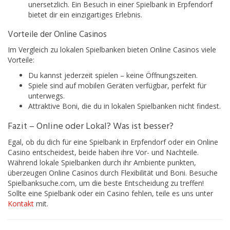
unersetzlich. Ein Besuch in einer Spielbank in Erpfendorf
bietet dir ein einzigartiges Erlebnis.
Vorteile der Online Casinos
Im Vergleich zu lokalen Spielbanken bieten Online Casinos viele
Vorteile:
Du kannst jederzeit spielen – keine Öffnungszeiten.
Spiele sind auf mobilen Geräten verfügbar, perfekt für
unterwegs.
Attraktive Boni, die du in lokalen Spielbanken nicht findest.
Fazit – Online oder Lokal? Was ist besser?
Egal, ob du dich für eine Spielbank in Erpfendorf oder ein Online
Casino entscheidest, beide haben ihre Vor- und Nachteile.
Während lokale Spielbanken durch ihr Ambiente punkten,
überzeugen Online Casinos durch Flexibilität und Boni. Besuche
Spielbanksuche.com, um die beste Entscheidung zu treffen!
Sollte eine Spielbank oder ein Casino fehlen, teile es uns unter
Kontakt
mit.