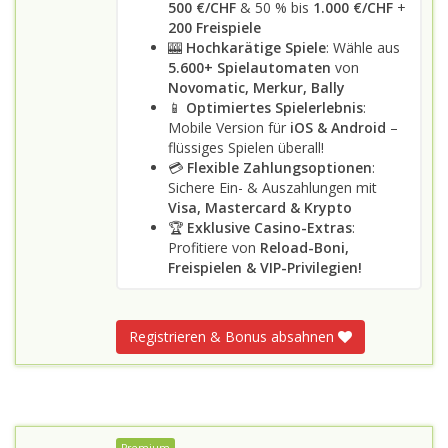
500 €/CHF
& 50 % bis
1.000 €/CHF
+
200 Freispiele
🎰
Hochkarätige Spiele
: Wähle aus
5.600+ Spielautomaten
von
Novomatic, Merkur, Bally
📱
Optimiertes Spielerlebnis
:
Mobile Version für
iOS & Android
–
flüssiges Spielen überall!
💳
Flexible Zahlungsoptionen
:
Sichere Ein- & Auszahlungen mit
Visa, Mastercard & Krypto
🏆
Exklusive Casino-Extras
:
Profitiere von
Reload-Boni,
Freispielen & VIP-Privilegien!
Registrieren & Bonus absahnen