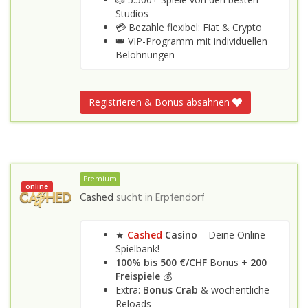
Studios
💳 Bezahle flexibel: Fiat & Crypto
👑 VIP-Programm mit individuellen
Belohnungen
Registrieren & Bonus absahnen
Premium
online
Cashed
sucht in
Erpfendorf
★
Cashed
Casino
– Deine Online-
Spielbank!
100% bis 500 €/CHF
Bonus +
200
Freispiele
💰
Extra:
Bonus Crab
& wöchentliche
Reloads