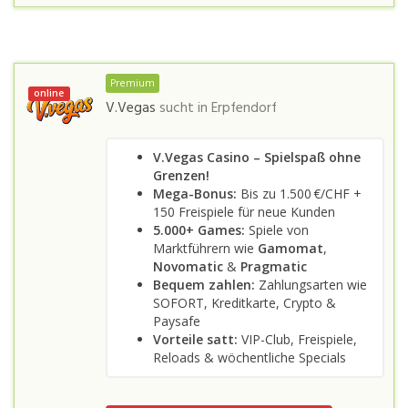
Premium
online
V.Vegas
sucht in
Erpfendorf
V.Vegas Casino – Spielspaß ohne
Grenzen!
Mega-Bonus:
Bis zu 1.500 €/CHF +
150 Freispiele für neue Kunden
5.000+ Games:
Spiele von
Marktführern wie
Gamomat
,
Novomatic
&
Pragmatic
Bequem zahlen:
Zahlungsarten wie
SOFORT, Kreditkarte, Crypto &
Paysafe
Vorteile satt:
VIP-Club, Freispiele,
Reloads & wöchentliche Specials