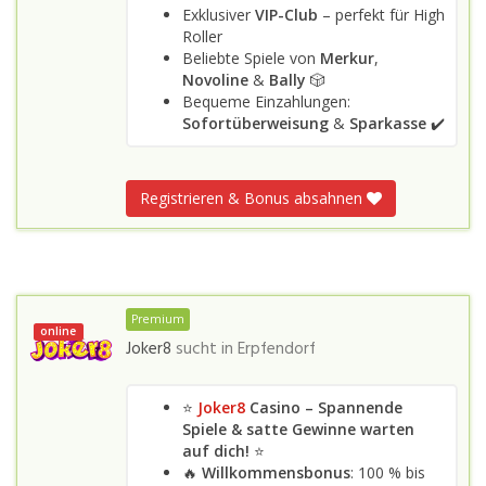
Exklusiver
VIP-Club
– perfekt für High
Roller
Beliebte Spiele von
Merkur
,
Novoline
&
Bally
🎲
Bequeme Einzahlungen:
Sofortüberweisung
&
Sparkasse
✔️
Registrieren & Bonus absahnen
Premium
online
Joker8
sucht in
Erpfendorf
⭐
Joker8
Casino – Spannende
Spiele & satte Gewinne warten
auf dich!
⭐
🔥
Willkommensbonus
: 100 % bis