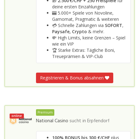
🎁
2.500 €/CHF + 250 Freispiele
für
deine ersten Einzahlungen
🎰 5.000+ Spiele von Novoline,
Gamomat, Pragmatic & weiteren
💳 Schnelle Zahlungen via
SOFORT
,
Paysafe, Crypto
& mehr.
💸 High Limits, keine Grenzen – Spiel
wie ein VIP
🏆 Starke Extras: Tägliche Boni,
Treueprämien & VIP-Club
Registrieren & Bonus absahnen
Premium
online
National Casino
sucht in
Erpfendorf
100% BONUS bis 300 €/CHF
plus