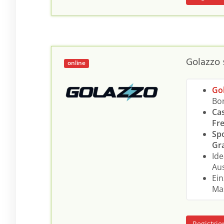
Golazzo
online
Go
Bon
Ca
Fre
Sp
Gr
Ide
Aus
Ei
Mas
Registri