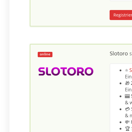
Registri
Slotoro
s
online
⭐
S
Ei
🎁
Ei
🎰 
& 
💳 
& 
💸 
🏆 