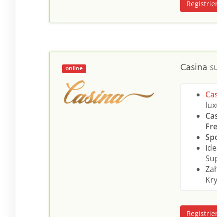
Registri
Casina
s
online
Ca
lu
Ca
Fre
Sp
Ide
Su
Zah
Kr
Registri