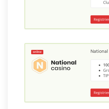
Cl
Registri
National
online
10
Gr
TIP
Registri