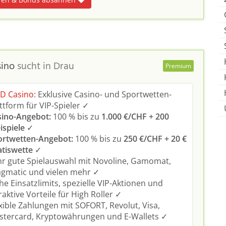
ino
sucht in
Drau
Premium
D Casino
: Exklusive Casino- und Sportwetten-
ttform für VIP-Spieler ✓
sino-Angebot:
100 % bis zu
1.000 €/CHF + 200
ispiele
✓
ortwetten-Angebot:
100 % bis zu
250 €/CHF + 20 €
atiswette
✓
hr gute Spielauswahl mit Novoline, Gamomat,
agmatic und vielen mehr ✓
e Einsatzlimits, spezielle VIP-Aktionen und
raktive Vorteile für High Roller ✓
xible Zahlungen mit SOFORT, Revolut, Visa,
stercard, Kryptowährungen und E-Wallets ✓