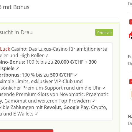
D
6 mit Bonus
sucht in
Drau
Premium
PLuck
Casino: Das Luxus-Casino für ambitionierte
eler und High Roller ✓
Fi
sino-Bonus:
100 % bis zu
20.000 €/CHF + 300
D
ispiele
✓
ortbonus:
100 % bis zu
500 €/CHF
✓
imale Limits, exklusiver VIP-Club und
rsönlicher Premium-Support rund um die Uhr ✓
usende Premium-Slots von Novomatic, Pragmatic
ay, Gamomat und weiteren Top-Providern ✓
xible Zahlungen mit
Revolut
,
Google Pay
, Crypto,
a und E-Wallets ✓
N
D