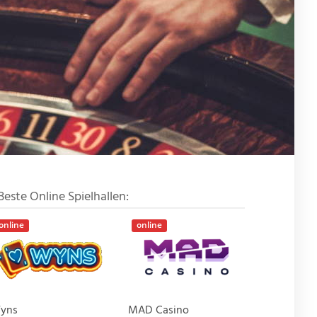
Beste Online Spielhallen:
online
online
yns
MAD Casino