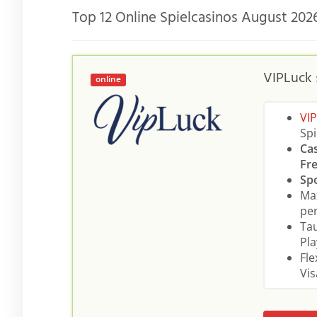
Top 12 Online Spielcasinos August 202
VIPLuck
online
VI
Spi
Ca
Fre
Sp
Max
pe
Ta
Pl
Fle
Vis