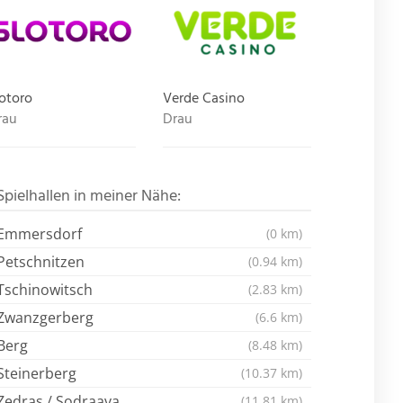
lotoro
Verde Casino
rau
Drau
Spielhallen in meiner Nähe:
Emmersdorf
(0 km)
Petschnitzen
(0.94 km)
Tschinowitsch
(2.83 km)
Zwanzgerberg
(6.6 km)
Berg
(8.48 km)
Steinerberg
(10.37 km)
Zedras / Sodraava
(11.81 km)