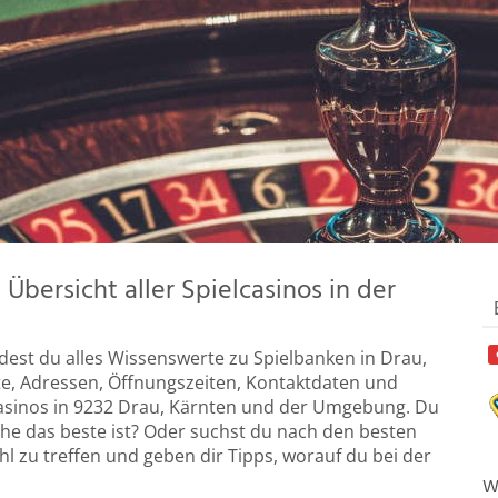
Übersicht aller Spielcasinos in der
indest du alles Wissenswerte zu Spielbanken in Drau,
hte, Adressen, Öffnungszeiten, Kontaktdaten und
casinos in 9232 Drau, Kärnten und der Umgebung. Du
he das beste ist? Oder suchst du nach den besten
ahl zu treffen und geben dir Tipps, worauf du bei der
W