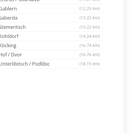
Gablern
(12.25 km)
Saberda
(13.22 km)
Stemeritsch
(13.22 km)
Kohldorf
(14.24 km)
Köcking
(16.74 km)
Hof / Dvor
(16.76 km)
Unterlibitsch / Podlibic
(18.15 km)