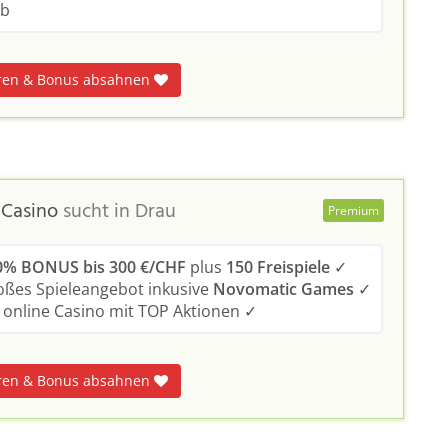
ub
eren & Bonus absahnen
 Casino
sucht in
Drau
Premium
0% BONUS bis 300 €/CHF
plus
150 Freispiele
✓
oßes Spieleangebot inkusive
Novomatic Games
✓
 online Casino mit TOP Aktionen ✓
eren & Bonus absahnen