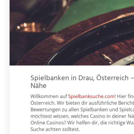
Spielbanken in Drau, Österreich – 
Nähe
Willkommen auf
Spielbanksuche.com
! Hier f
Österreich. Wir bieten dir ausführliche Beric
Bewertungen zu allen Spielbanken und Spiel
möchtest wissen, welches Casino in deiner Nä
Online Casinos? Wir helfen dir, die richtige W
Suche achten solltest.