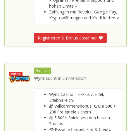
Programm, Premium-Support und
hohen Limits ✓
Zahlungen mit Revolut, Google Pay,
Kryptowährungen und Kreditkarten ✓
Registrieren & Bonus absahnen
Premium
online
Wyns
sucht in
Emmersdorf
Wyns Casino – Exklusiv, Edel,
Erlebnisreich!
🎁 Willkommensbonus:
€/CHF500 +
200 Freispiele
sichern
🎲 5.500+ Spiele von den besten
Studios
💳 Bezahle flexibel: Fiat & Crypto