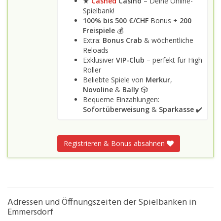
★
Cashed
Casino
– Deine Online-
Spielbank!
100% bis 500 €/CHF
Bonus +
200
Freispiele
💰
Extra:
Bonus Crab
& wöchentliche
Reloads
Exklusiver
VIP-Club
– perfekt für High
Roller
Beliebte Spiele von
Merkur
,
Novoline
&
Bally
🎲
Bequeme Einzahlungen:
Sofortüberweisung
&
Sparkasse
✔️
Registrieren & Bonus absahnen
Adressen und Öffnungszeiten der Spielbanken in
Emmersdorf