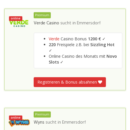
Premium
online
Verde Casino
sucht in
Emmersdorf
Verde
Casino Bonus
1200 €
✓
220
Freispiele z.B. bei
Sizzling Hot
✓
Online Casino des Monats mit
Novo
Slots
✓
Registrieren & Bonus absahnen
Premium
online
Wyns
sucht in
Emmersdorf