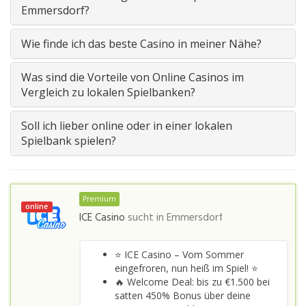
Emmersdorf?
Wie finde ich das beste Casino in meiner Nähe?
Was sind die Vorteile von Online Casinos im
Vergleich zu lokalen Spielbanken?
Soll ich lieber online oder in einer lokalen
Spielbank spielen?
Premium
online
ICE Casino
sucht in
Emmersdorf
⭐ ICE Casino – Vom Sommer
eingefroren, nun heiß im Spiel! ⭐
🔥 Welcome Deal: bis zu €1.500 bei
satten 450% Bonus über deine