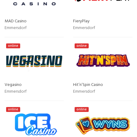
MAD Casino
FieryPlay
Emmersdorf
Emmersdorf
online
online
Vegasino
Hit’n’Spin Casino
Emmersdorf
Emmersdorf
online
online