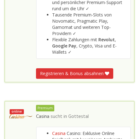
und persönlicher Premium-Support
rund um die Uhr ✓
Tausende Premium-Slots von
Novomatic, Pragmatic Play,
Gamomat und weiteren Top-
Providern ✓
Flexible Zahlungen mit
Revolut
,
Google Pay
, Crypto, Visa und E-
Wallets ✓
Registrieren & Bonus absahnen
Premium
online
Casina
sucht in
Gottestal
Casina
Casino: Exklusive Online