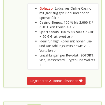
Golazzo
: Exklusives Online Casino
mit großzügigen Boni und hoher
Spielvielfalt ✓
Casino-Bonus:
100 % bis
2.000 € /
CHF + 200 Freispiele
✓
Sportbonus:
100 % bis
500 € / CHF
+ 20 € Gratiswette
✓
Ideal für High Roller mit hohen Ein-
und Auszahlungslimits sowie VIP-
Vorteilen ✓
Einzahlungen per
Revolut
,
SOFORT
,
Visa, Mastercard, Crypto und Wallets
✓
Registrieren & Bonus absahnen