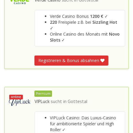
Verde Casino
sucht in
Gottestal
Verde Casino Bonus
1200 €
✓
220
Freispiele z.B. bei
Sizzling Hot
✓
Online Casino des Monats mit
Novo
Slots
✓
Registrieren & Bonus absahnen
Premium
online
VIPLuck
sucht in
Gottestal
VIPLuck Casino: Das Luxus-Casino
für ambitionierte Spieler und High
Roller ✓