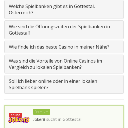
Welche Spielbanken gibt es in Gottestal,
Österreich?
Wie sind die Öffnungszeiten der Spielbanken in
Gottestal?
Wie finde ich das beste Casino in meiner Nähe?
Was sind die Vorteile von Online Casinos im
Vergleich zu lokalen Spielbanken?
Soll ich lieber online oder in einer lokalen
Spielbank spielen?
Premium
online
Joker8
sucht in
Gottestal