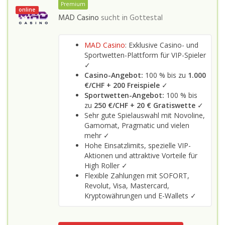
Premium
online
MAD Casino
sucht in
Gottestal
MAD Casino
: Exklusive Casino- und
Sportwetten-Plattform für VIP-Spieler
✓
Casino-Angebot:
100 % bis zu
1.000
€/CHF + 200 Freispiele
✓
Sportwetten-Angebot:
100 % bis
zu
250 €/CHF + 20 € Gratiswette
✓
Sehr gute Spielauswahl mit Novoline,
Gamomat, Pragmatic und vielen
mehr ✓
Hohe Einsatzlimits, spezielle VIP-
Aktionen und attraktive Vorteile für
High Roller ✓
Flexible Zahlungen mit SOFORT,
Revolut, Visa, Mastercard,
Kryptowährungen und E-Wallets ✓