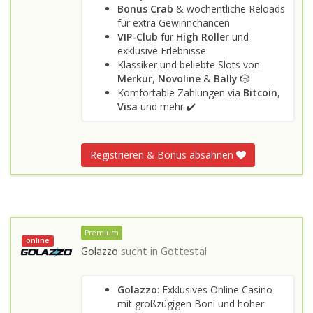
Bonus Crab
& wöchentliche Reloads
für extra Gewinnchancen
VIP-Club
für
High Roller
und
exklusive Erlebnisse
Klassiker und beliebte Slots von
Merkur
,
Novoline
&
Bally
🎲
Komfortable Zahlungen via
Bitcoin
,
Visa
und mehr ✔️
Registrieren & Bonus absahnen
Premium
online
Golazzo
sucht in
Gottestal
Golazzo
: Exklusives Online Casino
mit großzügigen Boni und hoher