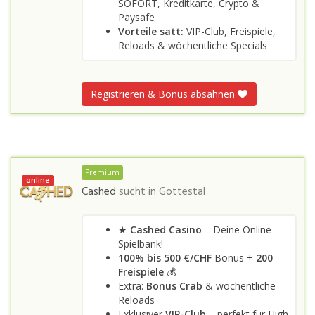
SOFORT, Kreditkarte, Crypto &
Paysafe
Vorteile satt:
VIP-Club, Freispiele,
Reloads & wöchentliche Specials
Registrieren & Bonus absahnen
Premium
online
Cashed
sucht in
Gottestal
★
Cashed Casino
– Deine Online-
Spielbank!
100% bis 500 €/CHF
Bonus +
200
Freispiele
💰
Extra:
Bonus Crab
& wöchentliche
Reloads
Exklusiver
VIP-Club
– perfekt für High