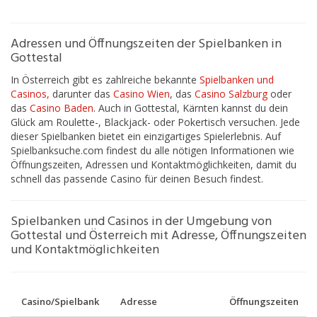
Adressen und Öffnungszeiten der Spielbanken in
Gottestal
In Österreich gibt es zahlreiche bekannte
Spielbanken und
Casinos,
darunter das
Casino Wien
, das
Casino Salzburg
oder
das
Casino Baden
. Auch in Gottestal, Kärnten kannst du dein
Glück am Roulette-, Blackjack- oder Pokertisch versuchen. Jede
dieser Spielbanken bietet ein einzigartiges Spielerlebnis. Auf
Spielbanksuche.com findest du alle nötigen Informationen wie
Öffnungszeiten, Adressen und Kontaktmöglichkeiten, damit du
schnell das passende Casino für deinen Besuch findest.
Spielbanken und Casinos in der Umgebung von
Gottestal und Österreich mit Adresse, Öffnungszeiten
und Kontaktmöglichkeiten
Casino/Spielbank
Adresse
Öffnungszeiten