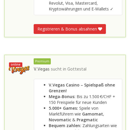
Revolut, Visa, Mastercard,
Kryptowährungen und E-Wallets ✓
Registrieren & Bonus absahnen
Premium
online
V.Vegas
sucht in
Gottestal
V.Vegas Casino – Spielspaß ohne
Grenzen!
Mega-Bonus:
Bis zu 1.500 €/CHF +
150 Freispiele für neue Kunden
5.000+ Games:
Spiele von
Marktführern wie
Gamomat
,
Novomatic
&
Pragmatic
Bequem zahlen:
Zahlungsarten wie