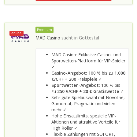
Premium
online
MAD Casino
sucht in
Gottestal
MAD Casino: Exklusive Casino- und
Sportwetten-Plattform für VIP-Spieler
✓
Casino-Angebot:
100 % bis zu
1.000
€/CHF + 200 Freispiele
✓
Sportwetten-Angebot:
100 % bis
zu
250 €/CHF + 20 € Gratiswette
✓
Sehr gute Spielauswahl mit Novoline,
Gamomat, Pragmatic und vielen
mehr ✓
Hohe Einsatzlimits, spezielle VIP-
Aktionen und attraktive Vorteile für
High Roller ✓
Flexible Zahlungen mit SOFORT,