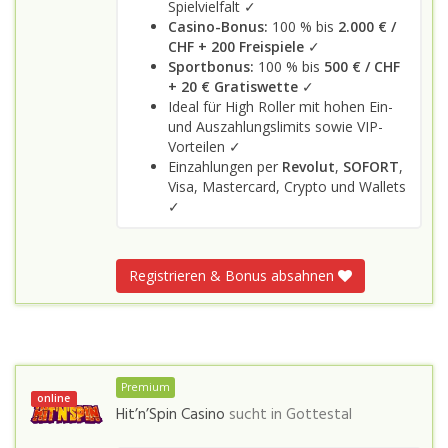
Spielvielfalt ✓
Casino-Bonus:
100 % bis
2.000 € /
CHF + 200 Freispiele
✓
Sportbonus:
100 % bis
500 € / CHF
+ 20 € Gratiswette
✓
Ideal für High Roller mit hohen Ein-
und Auszahlungslimits sowie VIP-
Vorteilen ✓
Einzahlungen per
Revolut
,
SOFORT
,
Visa, Mastercard, Crypto und Wallets
✓
Registrieren & Bonus absahnen
Premium
online
Hit’n’Spin Casino
sucht in
Gottestal