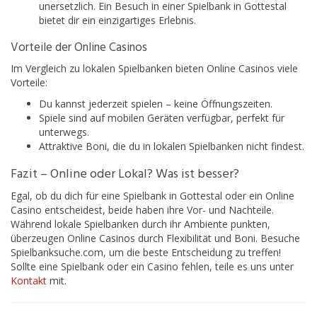
unersetzlich. Ein Besuch in einer Spielbank in Gottestal
bietet dir ein einzigartiges Erlebnis.
Vorteile der Online Casinos
Im Vergleich zu lokalen Spielbanken bieten Online Casinos viele
Vorteile:
Du kannst jederzeit spielen – keine Öffnungszeiten.
Spiele sind auf mobilen Geräten verfügbar, perfekt für
unterwegs.
Attraktive Boni, die du in lokalen Spielbanken nicht findest.
Fazit – Online oder Lokal? Was ist besser?
Egal, ob du dich für eine Spielbank in Gottestal oder ein Online
Casino entscheidest, beide haben ihre Vor- und Nachteile.
Während lokale Spielbanken durch ihr Ambiente punkten,
überzeugen Online Casinos durch Flexibilität und Boni. Besuche
Spielbanksuche.com, um die beste Entscheidung zu treffen!
Sollte eine Spielbank oder ein Casino fehlen, teile es uns unter
Kontakt
mit.