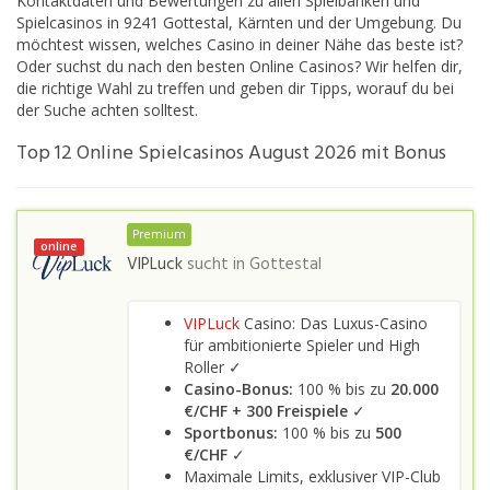
Kontaktdaten und Bewertungen zu allen Spielbanken und
Spielcasinos in 9241 Gottestal, Kärnten und der Umgebung. Du
möchtest wissen, welches Casino in deiner Nähe das beste ist?
Oder suchst du nach den besten Online Casinos? Wir helfen dir,
die richtige Wahl zu treffen und geben dir Tipps, worauf du bei
der Suche achten solltest.
Top 12 Online Spielcasinos August 2026 mit Bonus
Premium
online
VIPLuck
sucht in
Gottestal
VIPLuck
Casino: Das Luxus-Casino
für ambitionierte Spieler und High
Roller ✓
Casino-Bonus:
100 % bis zu
20.000
€/CHF + 300 Freispiele
✓
Sportbonus:
100 % bis zu
500
€/CHF
✓
Maximale Limits, exklusiver VIP-Club