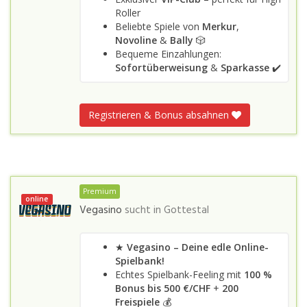
Roller
Beliebte Spiele von
Merkur
,
Novoline
&
Bally
🎲
Bequeme Einzahlungen:
Sofortüberweisung
&
Sparkasse
✔️
Registrieren & Bonus absahnen
Premium
online
Vegasino
sucht in
Gottestal
★
Vegasino – Deine edle Online-
Spielbank!
Echtes Spielbank-Feeling mit
100 %
Bonus bis 500 €/CHF
+
200
Freispiele
💰