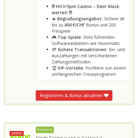
🃏 Hit’n’Spin Casino – Dein Glück
wartet! 🃏
🔥
Begrüßungsangebot:
Sichere dir
bis zu
800 €/CHF
Bonus und 200
Freispiele
🎮
Top-Spiele:
Slots führenden
Softwareanbietern wie Novomatic
💳
Sichere Transaktionen:
Ein- und
Auszahlungen mit verschiedenen
Zahlungsmethoden
🏆
VIP-Vorteile:
Profitiere von einem
umfangreichen Treueprogramm
Registrieren & Bonus absahnen
Premium
online