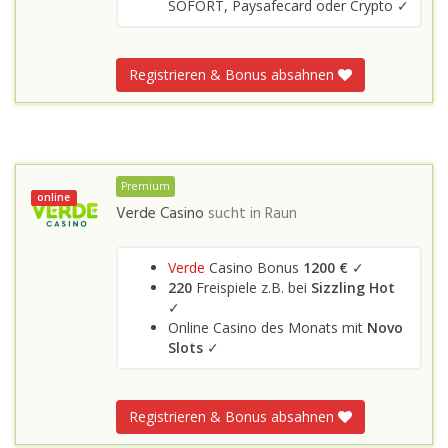
SOFORT, Paysafecard oder Crypto ✓
Registrieren & Bonus absahnen
Premium
online
Verde Casino
sucht in
Raun
Verde
Casino Bonus
1200 €
✓
220
Freispiele z.B. bei
Sizzling Hot
✓
Online Casino des Monats mit
Novo
Slots
✓
Registrieren & Bonus absahnen