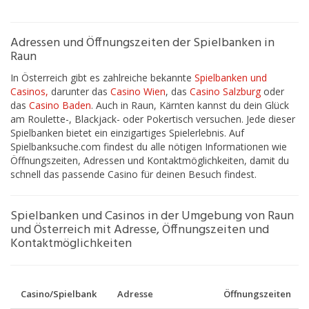
Adressen und Öffnungszeiten der Spielbanken in
Raun
In Österreich gibt es zahlreiche bekannte
Spielbanken und
Casinos,
darunter das
Casino Wien
, das
Casino Salzburg
oder
das
Casino Baden
. Auch in Raun, Kärnten kannst du dein Glück
am Roulette-, Blackjack- oder Pokertisch versuchen. Jede dieser
Spielbanken bietet ein einzigartiges Spielerlebnis. Auf
Spielbanksuche.com findest du alle nötigen Informationen wie
Öffnungszeiten, Adressen und Kontaktmöglichkeiten, damit du
schnell das passende Casino für deinen Besuch findest.
Spielbanken und Casinos in der Umgebung von Raun
und Österreich mit Adresse, Öffnungszeiten und
Kontaktmöglichkeiten
Casino/Spielbank
Adresse
Öffnungszeiten