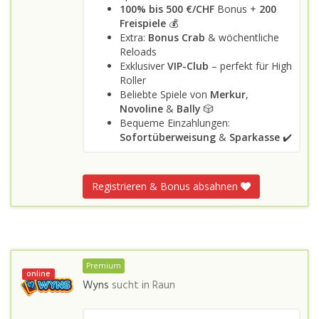
100% bis 500 €/CHF
Bonus +
200
Freispiele
💰
Extra:
Bonus Crab
& wöchentliche
Reloads
Exklusiver
VIP-Club
– perfekt für High
Roller
Beliebte Spiele von
Merkur
,
Novoline
&
Bally
🎲
Bequeme Einzahlungen:
Sofortüberweisung
&
Sparkasse
✔️
Registrieren & Bonus absahnen
Premium
online
Wyns
sucht in
Raun