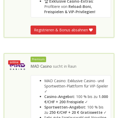
🏆
Exklusive Casino-Extras
:
Profitiere von
Reload-Boni,
Freispielen & VIP-Privilegien!
Registrieren & Bonus absahnen
Premium
online
MAD Casino
sucht in
Raun
MAD Casino: Exklusive Casino- und
Sportwetten-Plattform für VIP-Spieler
✓
Casino-Angebot:
100 % bis zu
1.000
€/CHF + 200 Freispiele
✓
Sportwetten-Angebot:
100 % bis
zu
250 €/CHF + 20 € Gratiswette
✓
Sehr gute Spielauswahl mit Novoline,