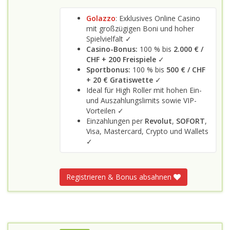
Golazzo
: Exklusives Online Casino
mit großzügigen Boni und hoher
Spielvielfalt ✓
Casino-Bonus:
100 % bis
2.000 € /
CHF + 200 Freispiele
✓
Sportbonus:
100 % bis
500 € / CHF
+ 20 € Gratiswette
✓
Ideal für High Roller mit hohen Ein-
und Auszahlungslimits sowie VIP-
Vorteilen ✓
Einzahlungen per
Revolut
,
SOFORT
,
Visa, Mastercard, Crypto und Wallets
✓
Registrieren & Bonus absahnen