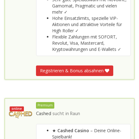
Gamomat, Pragmatic und vielen
mehr ✓
Hohe Einsatzlimits, spezielle VIP-
Aktionen und attraktive Vorteile für
High Roller ✓
Flexible Zahlungen mit SOFORT,
Revolut, Visa, Mastercard,
Kryptowährungen und E-Wallets ✓
Registrieren & Bonus absahnen
Premium
online
Cashed
sucht in
Raun
★
Cashed Casino
– Deine Online-
Spielbank!