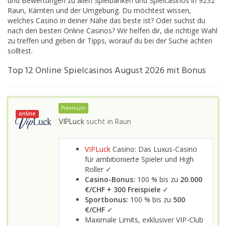
und Bewertungen zu allen Spielbanken und Spielcasinos in 9232
Raun, Kärnten und der Umgebung. Du möchtest wissen,
welches Casino in deiner Nähe das beste ist? Oder suchst du
nach den besten Online Casinos? Wir helfen dir, die richtige Wahl
zu treffen und geben dir Tipps, worauf du bei der Suche achten
solltest.
Top 12 Online Spielcasinos August 2026 mit Bonus
Premium
online
VIPLuck
sucht in
Raun
VIPLuck
Casino: Das Luxus-Casino
für ambitionierte Spieler und High
Roller ✓
Casino-Bonus:
100 % bis zu
20.000
€/CHF + 300 Freispiele
✓
Sportbonus:
100 % bis zu
500
€/CHF
✓
Maximale Limits, exklusiver VIP-Club