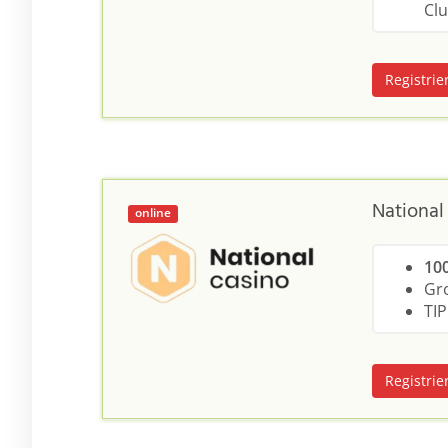
Cl
Registri
National
online
10
Gr
TIP
Registri