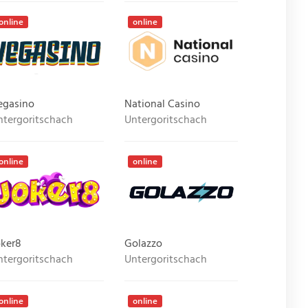
online
online
egasino
National Casino
ntergoritschach
Untergoritschach
online
online
oker8
Golazzo
ntergoritschach
Untergoritschach
online
online