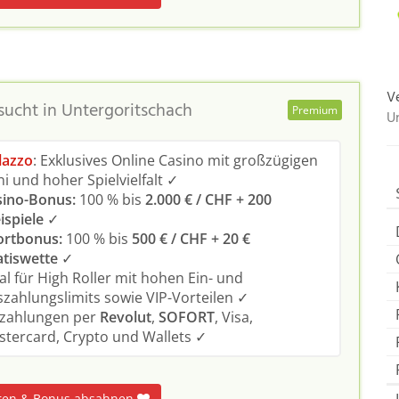
V
sucht in
Untergoritschach
Premium
U
lazzo
: Exklusives Online Casino mit großzügigen
i und hoher Spielvielfalt ✓
sino-Bonus:
100 % bis
2.000 € / CHF + 200
ispiele
✓
ortbonus:
100 % bis
500 € / CHF + 20 €
atiswette
✓
al für High Roller mit hohen Ein- und
zahlungslimits sowie VIP-Vorteilen ✓
nzahlungen per
Revolut
,
SOFORT
, Visa,
tercard, Crypto und Wallets ✓
eren & Bonus absahnen