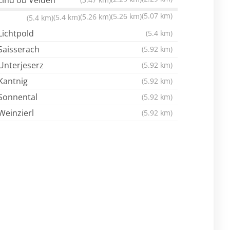
Lind ob Velden
(5.07 km)
(5.26 km)
(5.26 km)
(5.4 km)
(5.4 km)
Lichtpold
(5.4 km)
Saisserach
(5.92 km)
Unterjeserz
(5.92 km)
Kantnig
(5.92 km)
Sonnental
(5.92 km)
Weinzierl
(5.92 km)