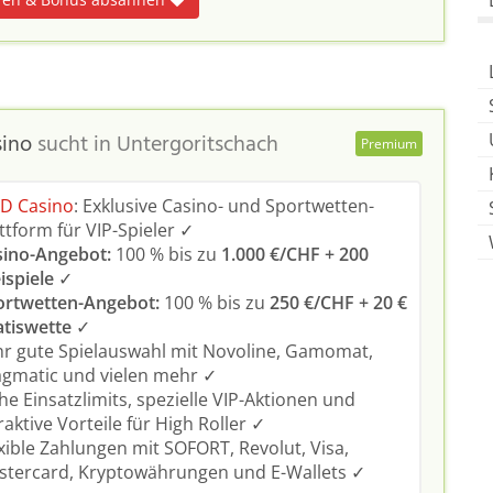
ino
sucht in
Untergoritschach
Premium
D Casino
: Exklusive Casino- und Sportwetten-
ttform für VIP-Spieler ✓
sino-Angebot:
100 % bis zu
1.000 €/CHF + 200
ispiele
✓
ortwetten-Angebot:
100 % bis zu
250 €/CHF + 20 €
atiswette
✓
hr gute Spielauswahl mit Novoline, Gamomat,
agmatic und vielen mehr ✓
e Einsatzlimits, spezielle VIP-Aktionen und
raktive Vorteile für High Roller ✓
xible Zahlungen mit SOFORT, Revolut, Visa,
stercard, Kryptowährungen und E-Wallets ✓