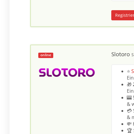
Registri
Slotoro
s
online
⭐
S
Ei
🎁
Ei
🎰 
& 
💳 
& 
💸 
🏆 