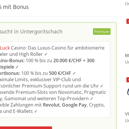
U
6 mit Bonus
sucht in
Untergoritschach
Premium
PLuck
Casino: Das Luxus-Casino für ambitionierte
eler und High Roller ✓
M
sino-Bonus:
100 % bis zu
20.000 €/CHF + 300
U
ispiele
✓
ortbonus:
100 % bis zu
500 €/CHF
✓
imale Limits, exklusiver VIP-Club und
rsönlicher Premium-Support rund um die Uhr ✓
usende Premium-Slots von Novomatic, Pragmatic
ay, Gamomat und weiteren Top-Providern ✓
xible Zahlungen mit
Revolut
,
Google Pay
, Crypto,
a und E-Wallets ✓
V
U