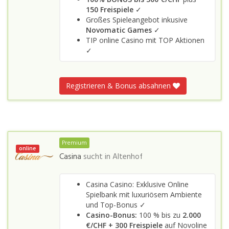
150 Freispiele
✓
Großes Spieleangebot inkusive
Novomatic Games
✓
TIP online Casino mit TOP Aktionen
✓
Registrieren & Bonus absahnen
Premium
online
Casina
sucht in
Altenhof
Casina Casino: Exklusive Online
Spielbank mit luxuriösem Ambiente
und Top-Bonus ✓
Casino-Bonus:
100 % bis zu
2.000
€/CHF + 300 Freispiele
auf Novoline