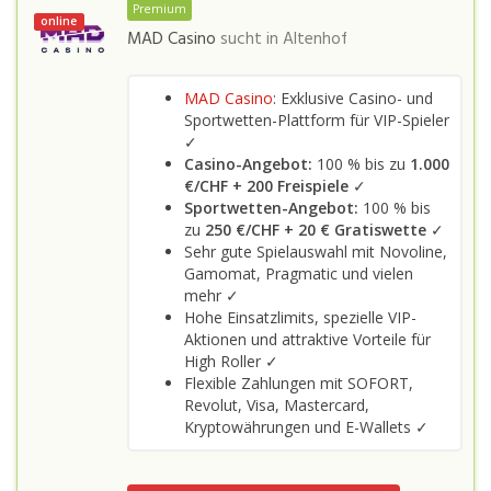
Premium
online
MAD Casino
sucht in
Altenhof
MAD Casino
: Exklusive Casino- und
Sportwetten-Plattform für VIP-Spieler
✓
Casino-Angebot:
100 % bis zu
1.000
€/CHF + 200 Freispiele
✓
Sportwetten-Angebot:
100 % bis
zu
250 €/CHF + 20 € Gratiswette
✓
Sehr gute Spielauswahl mit Novoline,
Gamomat, Pragmatic und vielen
mehr ✓
Hohe Einsatzlimits, spezielle VIP-
Aktionen und attraktive Vorteile für
High Roller ✓
Flexible Zahlungen mit SOFORT,
Revolut, Visa, Mastercard,
Kryptowährungen und E-Wallets ✓