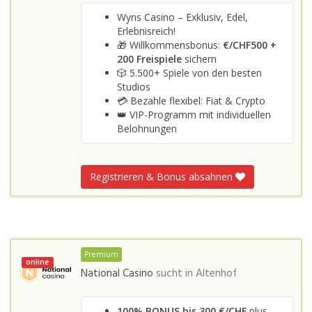
Wyns Casino – Exklusiv, Edel,
Erlebnisreich!
🎁 Willkommensbonus:
€/CHF500 +
200 Freispiele
sichern
🎲 5.500+ Spiele von den besten
Studios
💳 Bezahle flexibel: Fiat & Crypto
👑 VIP-Programm mit individuellen
Belohnungen
Registrieren & Bonus absahnen
Premium
online
National Casino
sucht in
Altenhof
100% BONUS bis 300 €/CHF
plus