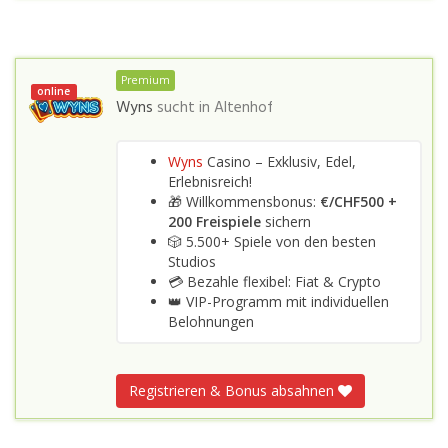
Premium
online
Wyns
sucht in
Altenhof
Wyns
Casino – Exklusiv, Edel,
Erlebnisreich!
🎁 Willkommensbonus:
€/CHF500 +
200 Freispiele
sichern
🎲 5.500+ Spiele von den besten
Studios
💳 Bezahle flexibel: Fiat & Crypto
👑 VIP-Programm mit individuellen
Belohnungen
Registrieren & Bonus absahnen