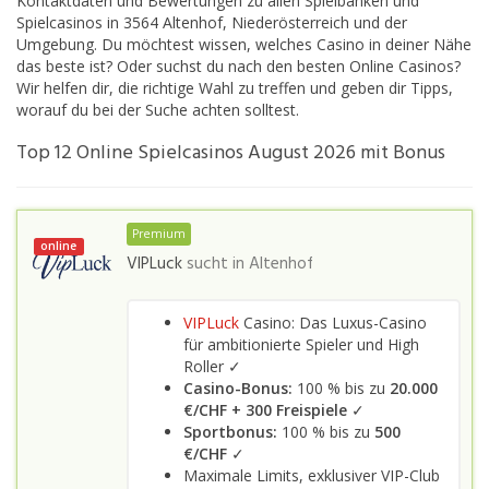
Kontaktdaten und Bewertungen zu allen Spielbanken und
Spielcasinos in 3564 Altenhof, Niederösterreich und der
Umgebung. Du möchtest wissen, welches Casino in deiner Nähe
das beste ist? Oder suchst du nach den besten Online Casinos?
Wir helfen dir, die richtige Wahl zu treffen und geben dir Tipps,
worauf du bei der Suche achten solltest.
Top 12 Online Spielcasinos August 2026 mit Bonus
Premium
online
VIPLuck
sucht in
Altenhof
VIPLuck
Casino: Das Luxus-Casino
für ambitionierte Spieler und High
Roller ✓
Casino-Bonus:
100 % bis zu
20.000
€/CHF + 300 Freispiele
✓
Sportbonus:
100 % bis zu
500
€/CHF
✓
Maximale Limits, exklusiver VIP-Club