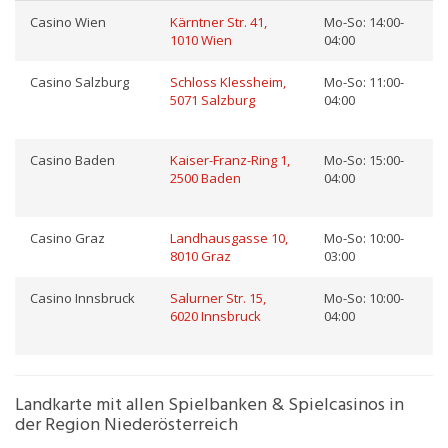
Casino Wien
Kärntner Str. 41,
Mo-So: 14:00-
1010 Wien
04:00
Casino Salzburg
Schloss Klessheim,
Mo-So: 11:00-
5071 Salzburg
04:00
Casino Baden
Kaiser-Franz-Ring 1,
Mo-So: 15:00-
2500 Baden
04:00
Casino Graz
Landhausgasse 10,
Mo-So: 10:00-
8010 Graz
03:00
Casino Innsbruck
Salurner Str. 15,
Mo-So: 10:00-
6020 Innsbruck
04:00
Landkarte mit allen Spielbanken & Spielcasinos in
der Region Niederösterreich