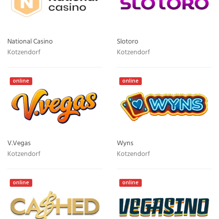
National Casino
Slotoro
Kotzendorf
Kotzendorf
online
online
V.Vegas
Wyns
Kotzendorf
Kotzendorf
online
online