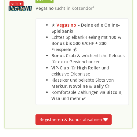
Premium
online
Vegasino
sucht in
Kotzendorf
★
Vegasino
– Deine edle Online-
Spielbank!
Echtes Spielbank-Feeling mit
100 %
Bonus bis 500 €/CHF
+
200
Freispiele
💰
Bonus Crab
& wöchentliche Reloads
für extra Gewinnchancen
VIP-Club
für
High Roller
und
exklusive Erlebnisse
Klassiker und beliebte Slots von
Merkur
,
Novoline
&
Bally
🎲
Komfortable Zahlungen via
Bitcoin
,
Visa
und mehr ✔️
Registrieren & Bonus absahnen