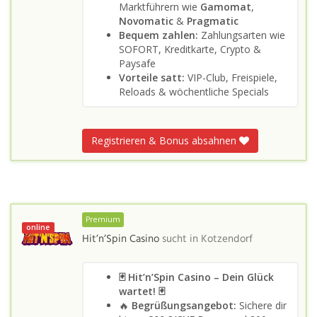
Marktführern wie
Gamomat
,
Novomatic
&
Pragmatic
Bequem zahlen:
Zahlungsarten wie
SOFORT, Kreditkarte, Crypto &
Paysafe
Vorteile satt:
VIP-Club, Freispiele,
Reloads & wöchentliche Specials
Registrieren & Bonus absahnen
Premium
online
Hit’n’Spin Casino
sucht in
Kotzendorf
🃏 Hit’n’Spin Casino – Dein Glück
wartet! 🃏
🔥
Begrüßungsangebot:
Sichere dir