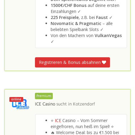
1500€/CHF Bonus
auf deine ersten
Einzahlungen ✓
225 Freispiele
, z.B. bei
Faust
✓
Novomatic & Pragmatic
– alle
beliebten Spielbank Slots ✓
Von den Machern von
VulkanVegas
✓
Registrieren & Bonus absahnen
Premium
online
ICE Casino
sucht in
Kotzendorf
⭐
ICE
Casino – Vom Sommer
eingefroren, nun heiß im Spiel! ⭐
🔥 Welcome Deal: bis zu €1.500 bei