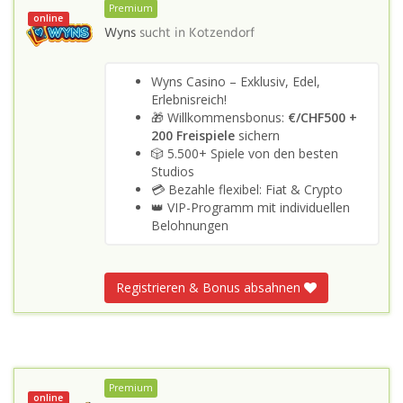
Premium
online
Wyns
sucht in
Kotzendorf
Wyns Casino – Exklusiv, Edel,
Erlebnisreich!
🎁 Willkommensbonus:
€/CHF500 +
200 Freispiele
sichern
🎲 5.500+ Spiele von den besten
Studios
💳 Bezahle flexibel: Fiat & Crypto
👑 VIP-Programm mit individuellen
Belohnungen
Registrieren & Bonus absahnen
Premium
online