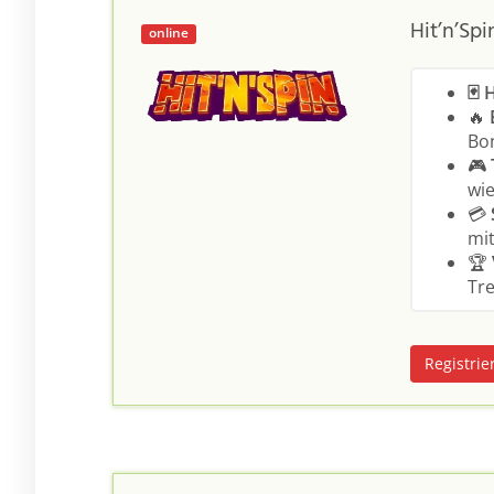
Hit’n’Spi
online
🃏 
🔥
Bon
🎮
wi
💳
mi
🏆
Tr
Registri