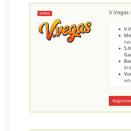
V.Vegas
online
V.V
Me
ne
5.
Ga
Be
Kre
Vor
wöc
Registri