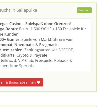
sucht in
Sallapulka
Premium
egas Casino – Spielspaß ohne Grenzen!
ga-Bonus:
Bis zu 1.500 €/CHF + 150 Freispiele für
ue Kunden
000+ Games:
Spiele von Marktführern wie
momat
,
Novomatic
&
Pragmatic
quem zahlen:
Zahlungsarten wie SOFORT,
ditkarte, Crypto & Paysafe
teile satt:
VIP-Club, Freispiele, Reloads &
hentliche Specials
eren & Bonus absahnen