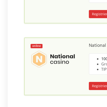
Registri
National
online
10
Gr
TIP
Registri